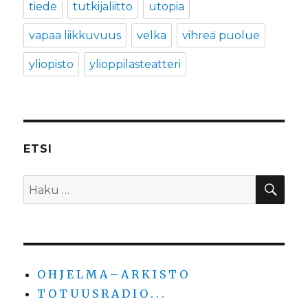
tiede
tutkijaliitto
utopia
vapaa liikkuvuus
velka
vihreä puolue
yliopisto
ylioppilasteatteri
ETSI
HA
Etsi:
O H J E L M A – A R K I S T O
T O T U U S R A D I O . . .