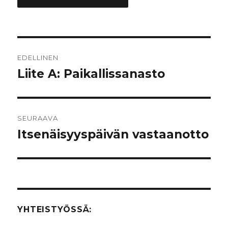
Artikkelien
EDELLINEN
selaus
Liite A: Paikallissanasto
Edellinen
artikkeli:
SEURAAVA
Itsenäisyyspäivän vastaanotto
Seuraava
artikkeli:
YHTEISTYÖSSÄ: