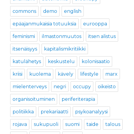
commons
demo
english
epäajanmukaisia totuuksia
eurooppa
feminismi
ilmastonmuutos
itsen alistus
itsenäisyys
kapitalismikritiikki
katulähetys
keskustelu
kolonisaatio
kriisi
kuolema
kävely
lifestyle
marx
mielenterveys
negri
occupy
oikeisto
organisoituminen
periferiterapia
politiikka
prekariaatti
psykoanalyysi
rojava
sukupuoli
suomi
taide
talous