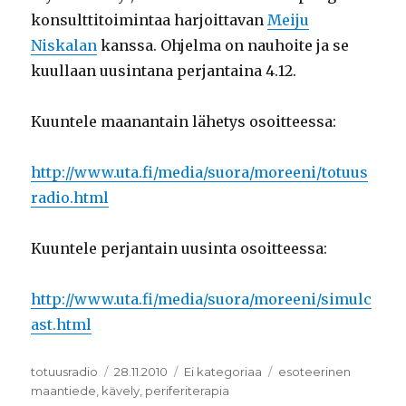
konsulttitoimintaa harjoittavan
Meiju
Niskalan
kanssa. Ohjelma on nauhoite ja se
kuullaan uusintana perjantaina 4.12.
Kuuntele maanantain lähetys osoitteessa:
http://www.uta.fi/media/suora/moreeni/totuus
radio.html
Kuuntele perjantain uusinta osoitteessa:
http://www.uta.fi/media/suora/moreeni/simulc
ast.html
Kirjoittaja
totuusradio
Julkaistu
28.11.2010
Kategoriat
Ei kategoriaa
Avainsanat
esoteerinen
maantiede
,
kävely
,
periferiterapia