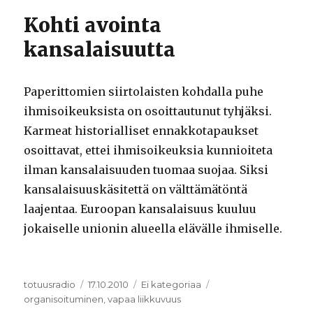
Kohti avointa
kansalaisuutta
Paperittomien siirtolaisten kohdalla puhe
ihmisoikeuksista on osoittautunut tyhjäksi.
Karmeat historialliset ennakkotapaukset
osoittavat, ettei ihmisoikeuksia kunnioiteta
ilman kansalaisuuden tuomaa suojaa. Siksi
kansalaisuuskäsitettä on välttämätöntä
laajentaa. Euroopan kansalaisuus kuuluu
jokaiselle unionin alueella elävälle ihmiselle.
Kirjoittaja
totuusradio
Julkaistu
17.10.2010
Kategoriat
Ei kategoriaa
Avainsanat
organisoituminen
,
vapaa liikkuvuus