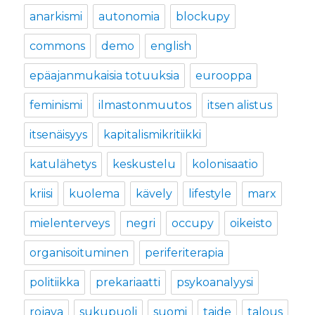
anarkismi
autonomia
blockupy
commons
demo
english
epäajanmukaisia totuuksia
eurooppa
feminismi
ilmastonmuutos
itsen alistus
itsenäisyys
kapitalismikritiikki
katulähetys
keskustelu
kolonisaatio
kriisi
kuolema
kävely
lifestyle
marx
mielenterveys
negri
occupy
oikeisto
organisoituminen
periferiterapia
politiikka
prekariaatti
psykoanalyysi
rojava
sukupuoli
suomi
taide
talous