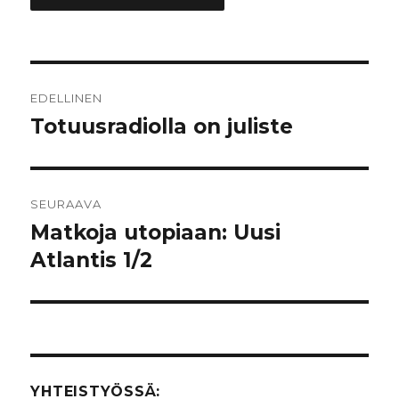
Artikkelien
EDELLINEN
selaus
Totuusradiolla on juliste
Edellinen
artikkeli:
SEURAAVA
Matkoja utopiaan: Uusi
Seuraava
Atlantis 1/2
artikkeli:
YHTEISTYÖSSÄ: