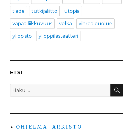
tiede
tutkijaliitto
utopia
vapaa liikkuvuus
velka
vihreä puolue
yliopisto
ylioppilasteatteri
ETSI
HA
Etsi:
O H J E L M A – A R K I S T O