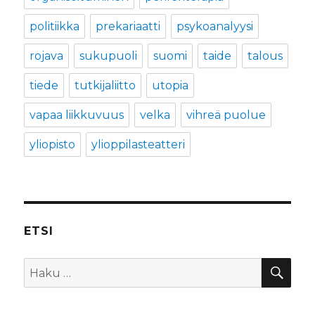
politiikka
prekariaatti
psykoanalyysi
rojava
sukupuoli
suomi
taide
talous
tiede
tutkijaliitto
utopia
vapaa liikkuvuus
velka
vihreä puolue
yliopisto
ylioppilasteatteri
ETSI
HA
Etsi: