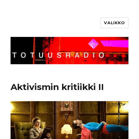
VALIKKO
Totuusradio
Aktivismin kritiikki II