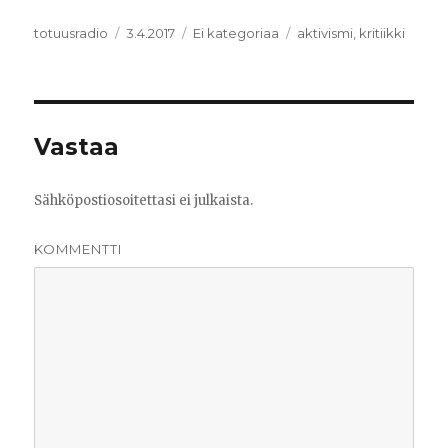
Kirjoittaja
totuusradio
Julkaistu
3.4.2017
Kategoriat
Ei kategoriaa
Avainsanat
aktivismi
,
kritiikki
Vastaa
Sähköpostiosoitettasi ei julkaista.
KOMMENTTI