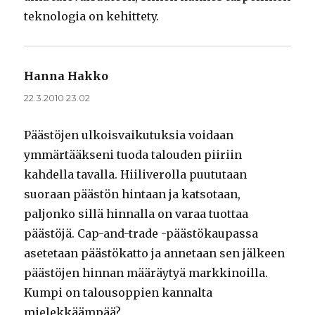
teknologia on kehittety.
Hanna Hakko
sanoo:
22.3.2010 23.02
Päästöjen ulkoisvaikutuksia voidaan
ymmärtääkseni tuoda talouden piiriin
kahdella tavalla. Hiiliverolla puututaan
suoraan päästön hintaan ja katsotaan,
paljonko sillä hinnalla on varaa tuottaa
päästöjä. Cap-and-trade -päästökaupassa
asetetaan päästökatto ja annetaan sen jälkeen
päästöjen hinnan määräytyä markkinoilla.
Kumpi on talousoppien kannalta
mielekkäämpää?