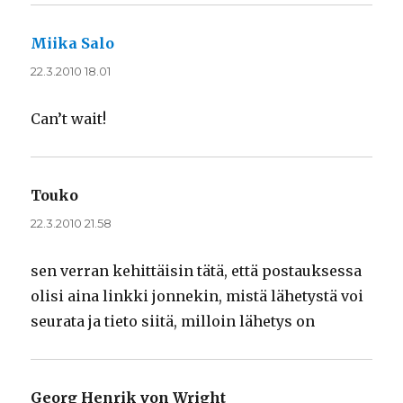
Miika Salo
sanoo:
22.3.2010 18.01
Can’t wait!
Touko
sanoo:
22.3.2010 21.58
sen verran kehittäisin tätä, että postauksessa
olisi aina linkki jonnekin, mistä lähetystä voi
seurata ja tieto siitä, milloin lähetys on
Georg Henrik von Wright
sanoo: