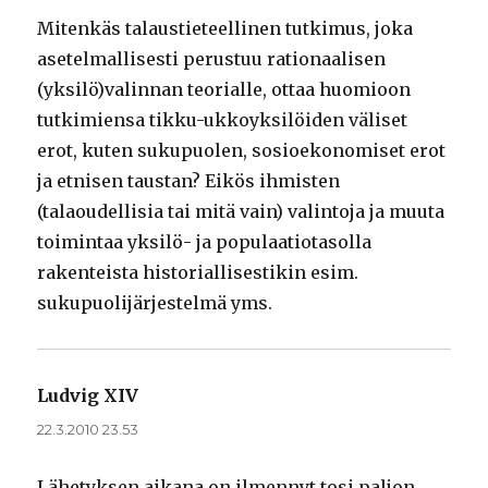
Mitenkäs talaustieteellinen tutkimus, joka
asetelmallisesti perustuu rationaalisen
(yksilö)valinnan teorialle, ottaa huomioon
tutkimiensa tikku-ukkoyksilöiden väliset
erot, kuten sukupuolen, sosioekonomiset erot
ja etnisen taustan? Eikös ihmisten
(talaoudellisia tai mitä vain) valintoja ja muuta
toimintaa yksilö- ja populaatiotasolla
rakenteista historiallisestikin esim.
sukupuolijärjestelmä yms.
Ludvig XIV
sanoo:
22.3.2010 23.53
Lähetyksen aikana on ilmennyt tosi paljon