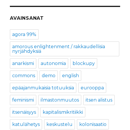
AVAINSANAT
agora 99%
amorous enlightenment / rakkaudellisia
nyrjähdyksiä
anarkismi
autonomia
blockupy
commons
demo
english
epäajanmukaisia totuuksia
eurooppa
feminismi
ilmastonmuutos
itsen alistus
itsenäisyys
kapitalismikritiikki
katulähetys
keskustelu
kolonisaatio