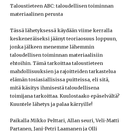
Taloustieteen ABC: taloudellisen toiminnan
materiaalinen perusta
Tässä lähetyksessä käydään viime kerralla
keskeneräiseksi jäänyt teoriaosuus loppuun,
jonka jälkeen menemme lähemmin
taloudellisen toiminnan materiaalisiin
ehtoihin. Tämä tarkoittaa taloustieteen
mahdollisuuksien ja rajoitteiden tarkastelua
elämän tosiasiallisissa puitteissa, eli sitä,
mitä käsitys ihmisestä taloudellisena
toimijana tarkoittaa. Kuulostaako epäselvältä?
Kuuntele lähetys ja palaa kärryille!
Paikalla Mikko Pelttari, Allan seuri, Veli-Matti
Partanen, Jani-Petri Laamanen ja Olli