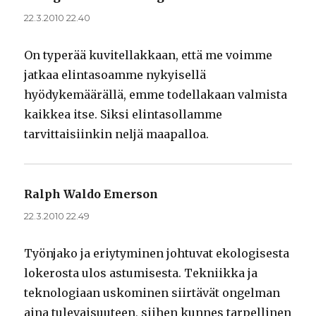
22.3.2010 22.40
On typerää kuvitellakkaan, että me voimme
jatkaa elintasoamme nykyisellä
hyödykemäärällä, emme todellakaan valmista
kaikkea itse. Siksi elintasollamme
tarvittaisiinkin neljä maapalloa.
Ralph Waldo Emerson
sanoo:
22.3.2010 22.49
Työnjako ja eriytyminen johtuvat ekologisesta
lokerosta ulos astumisesta. Tekniikka ja
teknologiaan uskominen siirtävät ongelman
aina tulevaisuuteen, siihen kunnes tarpellinen