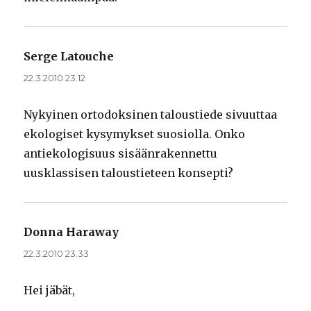
Serge Latouche
sanoo:
22.3.2010 23.12
Nykyinen ortodoksinen taloustiede sivuuttaa
ekologiset kysymykset suosiolla. Onko
antiekologisuus sisäänrakennettu
uusklassisen taloustieteen konsepti?
Donna Haraway
sanoo:
22.3.2010 23.33
Hei jäbät,