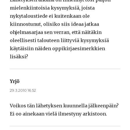
mielenkiintoisia kysymyksiä, joista
nykytaloustiede ei kuitenkaan ole
kiinnostunut, olisiko siis ideaa jatkaa
ohjelmasarjaa sen verran, että näitäkin
oleellisesti talouteen liittyviä kysymyksiä
käytäisiin näiden oppikirjaesimerkkien
lisäksi?
Yrjö
sanoo:
29.3.2010 16.52
Voikos tän lähetyksen kuunnella jälkeenpäin?
Ei oo ainekaan vielä ilmestyny arkistoon.