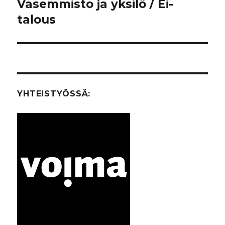
Vasemmisto ja yksilö / Ei-
Seuraava
talous
artikkeli:
YHTEISTYÖSSÄ: