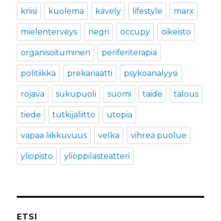
kriisi
kuolema
kävely
lifestyle
marx
mielenterveys
negri
occupy
oikeisto
organisoituminen
periferiterapia
politiikka
prekariaatti
psykoanalyysi
rojava
sukupuoli
suomi
taide
talous
tiede
tutkijaliitto
utopia
vapaa liikkuvuus
velka
vihreä puolue
yliopisto
ylioppilasteatteri
ETSI