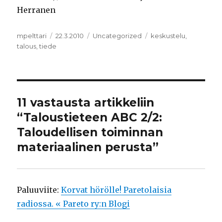
Herranen
Kirjoittaja
mpelttari
Julkaistu
22.3.2010
Kategoriat
Uncategorized
Avainsanat
keskustelu
,
talous
,
tiede
11 vastausta artikkeliin
“Taloustieteen ABC 2/2:
Taloudellisen toiminnan
materiaalinen perusta”
Paluuviite:
Korvat hörölle! Paretolaisia
radiossa. « Pareto ry:n Blogi