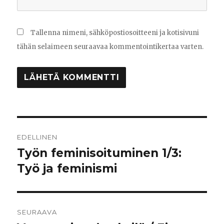
Tallenna nimeni, sähköpostiosoitteeni ja kotisivuni
tähän selaimeen seuraavaa kommentointikertaa varten.
Artikkelien
EDELLINEN
selaus
Työn feminisoituminen 1/3:
Edellinen
Työ ja feminismi
artikkeli:
SEURAAVA