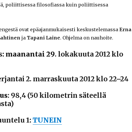
, poliittisessa filosofiassa kuin poliittisessa
engestä ovat epäajanmukaisesti keskustelemassa
Erna
ahtinen
ja
Tapani Laine
. Ohjelma on nauhoite.
s
: maanantai 29
. lokakuuta 2012 klo
erjantai 2
. marraskuuta 2012 klo 22–24
us
: 98,4 (50 kilometrin säteellä
sta)
uuntelu 1
:
TUNEIN