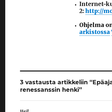
Internet-k
2
:
http://mo
Ohjelma o
arkistossa
3 vastausta artikkeliin “Epäaj
renessanssin henki”
Hei!
sanoo: