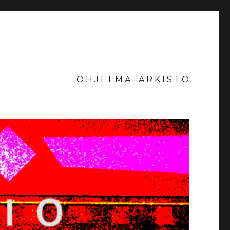
O H J E L M A – A R K I S T O