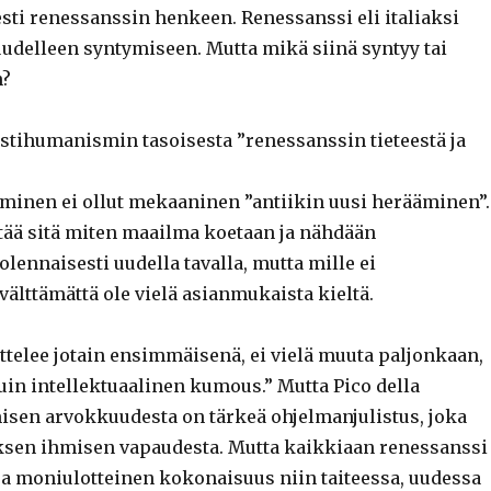
ti renessanssin henkeen. Renessanssi eli italiaksi
uudelleen syntymiseen. Mutta mikä siinä syntyy tai
n?
tihumanismin tasoisesta ”renessanssin tieteestä ja
minen ei ollut mekaaninen ”antiikin uusi herääminen”.
tää sitä miten maailma koetaan ja nähdään
lennaisesti uudella tavalla, mutta mille ei
älttämättä ole vielä asianmukaista kieltä.
jattelee jotain ensimmäisenä, ei vielä muuta paljonkaan,
uin intellektuaalinen kumous.” Mutta Pico della
sen arvokkuudesta on tärkeä ohjelmanjulistus, joka
sen ihmisen vapaudesta. Mutta kaikkiaan renessanssi
a moniulotteinen kokonaisuus niin taiteessa, uudessa