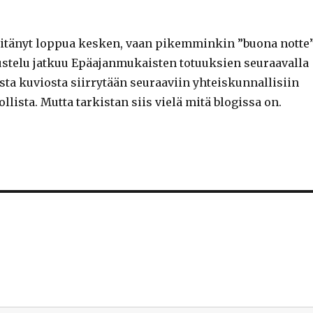
 pitänyt loppua kesken, vaan pikemminkin ”buona notte
eskustelu jatkuu Epäajanmukaisten totuuksien seuraavalla
sta kuviosta siirrytään seuraaviin yhteiskunnallisiin
lista. Mutta tarkistan siis vielä mitä blogissa on.