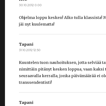
30.10.2012 0.00
Ohjelma loppu kesken! Alko tulla klassista! 
jäi nyt kuulematta!
Tapani
sanoo:
31.10.2012 12.50
Kuuntelen tuon nauhoituksen, jotta selviää t
nimittäin pitänyt kesken loppua, vaan kaksi 
seuraavalla kerralla, jonka päivämäärää ei ole v
transsendentisti!
Tapani
sanoo: