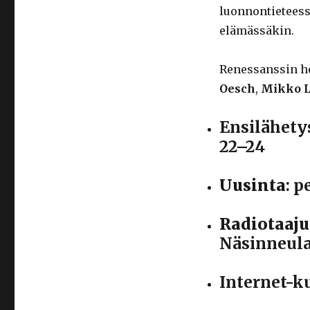
luonnontieteessä
elämässäkin.
Renessanssin h
Oesch
,
Mikko L
Ensilähety
22–24
Uusinta
: p
Radiotaaju
Näsinneula
Internet-k