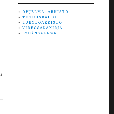
O H J E L M A – A R K I S T O
T O T U U S R A D I O . . .
a
L U E N T O A R K I S T O
V I D E O S A N A K I R J A
S Y D Ä N S A L A M A
u