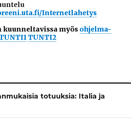
uuntelu
reeni.uta.fi/Internetlahetys
n kuunneltavissa myös
ohjelma-
TUNTI1
TUNTI2
anmukaisia totuuksia: Italia ja