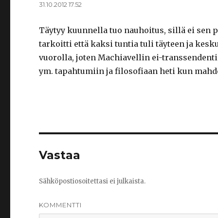
31.10.2012 17.52
Täytyy kuunnella tuo nauhoitus, sillä ei sen
tarkoitti että kaksi tuntia tuli täyteen ja k
vuorolla, joten Machiavellin ei-transsendenti
ym. tapahtumiin ja filosofiaan heti kun mahdol
Vastaa
Sähköpostiosoitettasi ei julkaista.
KOMMENTTI