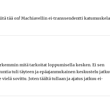
Mitä tää on! Machiavellin ei-transsendentti katumuskel
arkemmin mitä tarkoitat loppumisella kesken. Ei sen
tuntia tuli täyteen ja epäajanmukainen keskustelu jatku
ielä sovittu. Joten täältä tullaan ja ajatus jatkuu ei-