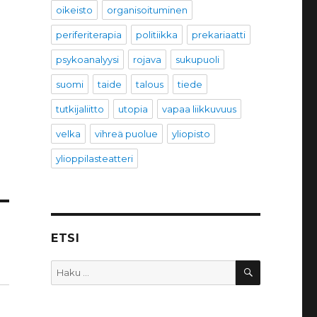
oikeisto
organisoituminen
periferiterapia
politiikka
prekariaatti
psykoanalyysi
rojava
sukupuoli
suomi
taide
talous
tiede
tutkijaliitto
utopia
vapaa liikkuvuus
velka
vihreä puolue
yliopisto
ylioppilasteatteri
ETSI
HAKU
Etsi: