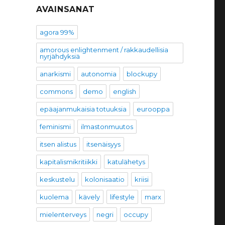
AVAINSANAT
agora 99%
amorous enlightenment / rakkaudellisia
nyrjähdyksiä
anarkismi
autonomia
blockupy
commons
demo
english
epäajanmukaisia totuuksia
eurooppa
feminismi
ilmastonmuutos
itsen alistus
itsenäisyys
kapitalismikritiikki
katulähetys
keskustelu
kolonisaatio
kriisi
kuolema
kävely
lifestyle
marx
mielenterveys
negri
occupy