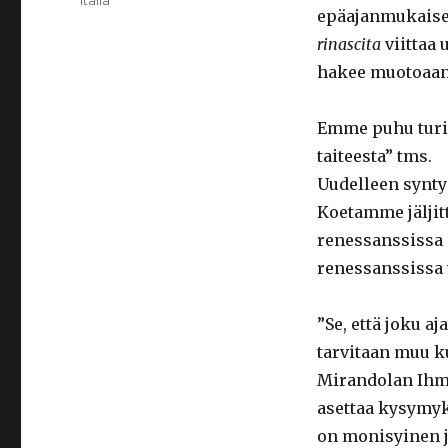
italia
epäajanmukaises
rinascita
viittaa 
hakee muotoaa
Emme puhu turis
taiteesta” tms.
Uudelleen synty
Koetamme jäljit
renessanssissa o
renessanssissa v
”Se, että joku a
tarvitaan muu k
Mirandolan Ihmi
asettaa kysymyk
on monisyinen j