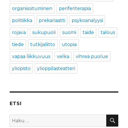
organisoituminen
periferiterapia
politiikka
prekariaatti
psykoanalyysi
rojava
sukupuoli
suomi
taide
talous
tiede
tutkijaliitto
utopia
vapaa liikkuvuus
velka
vihreä puolue
yliopisto
ylioppilasteatteri
ETSI
HA
Etsi: