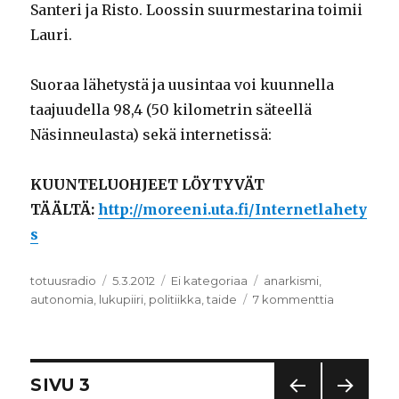
Santeri ja Risto. Loossin suurmestarina toimii
Lauri.
Suoraa lähetystä ja uusintaa voi kuunnella
taajuudella 98,4 (50 kilometrin säteellä
Näsinneulasta) sekä internetissä:
KUUNTELUOHJEET LÖYTYVÄT
TÄÄLTÄ:
http://moreeni.uta.fi/Internetlahety
s
Kirjoittaja
totuusradio
Julkaistu
5.3.2012
Kategoriat
Ei kategoriaa
Avainsanat
anarkismi
,
autonomia
,
lukupiiri
,
politiikka
,
taide
7 kommenttia
artikkeliin
Lukupiiri:
TAZ
–
tilapäinen
Artikkelien
SIVU
3
autonomin