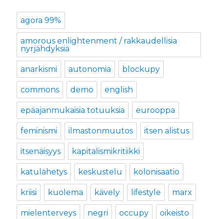
agora 99%
amorous enlightenment / rakkaudellisia
nyrjähdyksiä
anarkismi
autonomia
blockupy
commons
demo
english
epäajanmukaisia totuuksia
eurooppa
feminismi
ilmastonmuutos
itsen alistus
itsenäisyys
kapitalismikritiikki
katulähetys
keskustelu
kolonisaatio
kriisi
kuolema
kävely
lifestyle
marx
mielenterveys
negri
occupy
oikeisto