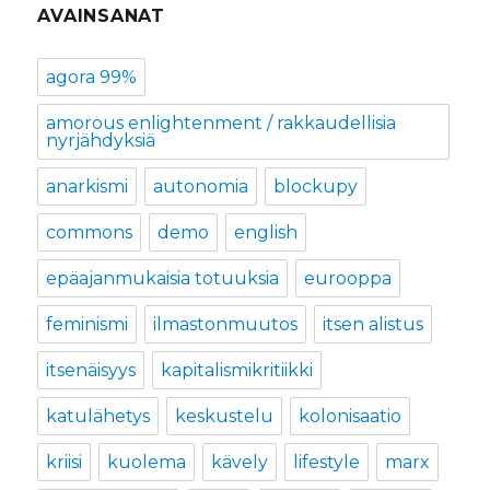
AVAINSANAT
agora 99%
amorous enlightenment / rakkaudellisia
nyrjähdyksiä
anarkismi
autonomia
blockupy
commons
demo
english
epäajanmukaisia totuuksia
eurooppa
feminismi
ilmastonmuutos
itsen alistus
itsenäisyys
kapitalismikritiikki
katulähetys
keskustelu
kolonisaatio
kriisi
kuolema
kävely
lifestyle
marx