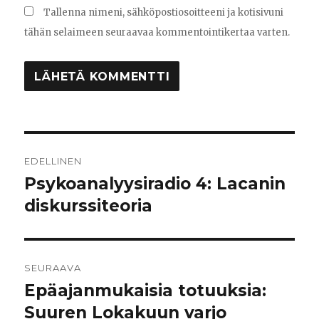
Tallenna nimeni, sähköpostiosoitteeni ja kotisivuni
tähän selaimeen seuraavaa kommentointikertaa varten.
Artikkelien
EDELLINEN
selaus
Psykoanalyysiradio 4: Lacanin
Edellinen
diskurssiteoria
artikkeli:
SEURAAVA
Epäajanmukaisia totuuksia:
Seuraava
Suuren Lokakuun varjo
artikkeli: