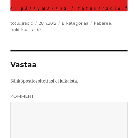
Kirjoittaja
totuusradio
Julkaistu
28.4.2012
Kategoriat
Ei kategoriaa
Avainsanat
kabaree
,
politiikka
,
taide
Vastaa
Sähköpostiosoitettasi ei julkaista.
KOMMENTTI