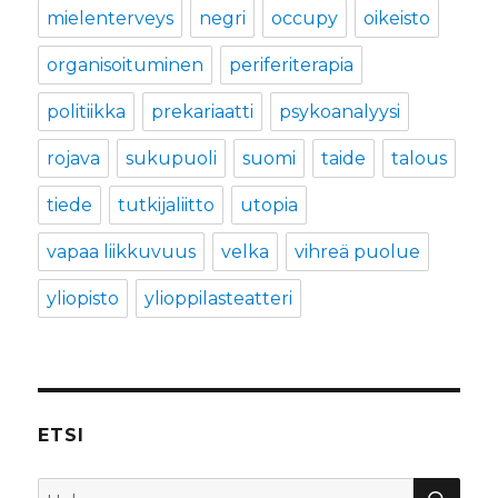
mielenterveys
negri
occupy
oikeisto
organisoituminen
periferiterapia
politiikka
prekariaatti
psykoanalyysi
rojava
sukupuoli
suomi
taide
talous
tiede
tutkijaliitto
utopia
vapaa liikkuvuus
velka
vihreä puolue
yliopisto
ylioppilasteatteri
ETSI
HA
Etsi: