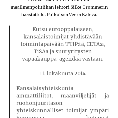
maailmanpolitiikan lehtori Silke Trommerin
haastattelu. Puikoissa Veera Kaleva.
Kutsu eurooppalaiseen,
kansalaistoimijat yhdistävään
toimintapäivään TTIP:tä, CETA:a,
TiSAa ja suuryritysten
vapaakauppa-agendaa vastaan.
11. lokakuuta 2014
Kansalaisyhteiskunta,
ammattiliitot, maanviljelijät ja
ruohonjuuritason
yhteiskunnalliset toimijat ympäri
Eurooppaa kutsuvat