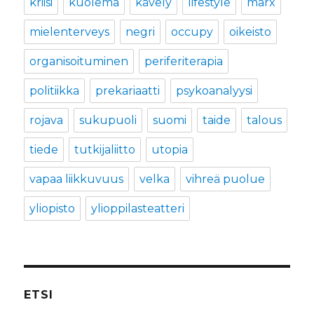
kriisi
kuolema
kävely
lifestyle
marx
mielenterveys
negri
occupy
oikeisto
organisoituminen
periferiterapia
politiikka
prekariaatti
psykoanalyysi
rojava
sukupuoli
suomi
taide
talous
tiede
tutkijaliitto
utopia
vapaa liikkuvuus
velka
vihreä puolue
yliopisto
ylioppilasteatteri
ETSI