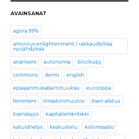
AVAINSANAT
agora 99%
amorous enlightenment / rakkaudellisia
nyrjähdyksiä
anarkismi
autonomia
blockupy
commons
demo
english
epäajanmukaisia totuuksia
eurooppa
feminismi
ilmastonmuutos
itsen alistus
itsenäisyys
kapitalismikritiikki
katulähetys
keskustelu
kolonisaatio