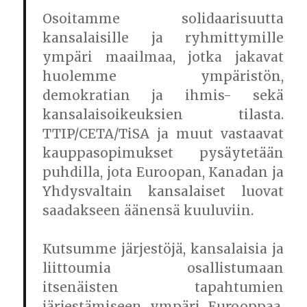
Osoitamme solidaarisuutta
kansalaisille ja ryhmittymille
ympäri maailmaa, jotka jakavat
huolemme ympäristön,
demokratian ja ihmis- sekä
kansalaisoikeuksien tilasta.
TTIP/CETA/TiSA ja muut vastaavat
kauppasopimukset pysäytetään
puhdilla, jota Euroopan, Kanadan ja
Yhdysvaltain kansalaiset luovat
saadakseen äänensä kuuluviin.
Kutsumme järjestöjä, kansalaisia ja
liittoumia osallistumaan
itsenäisten tapahtumien
järjestämiseen ympäri Eurooppaa.