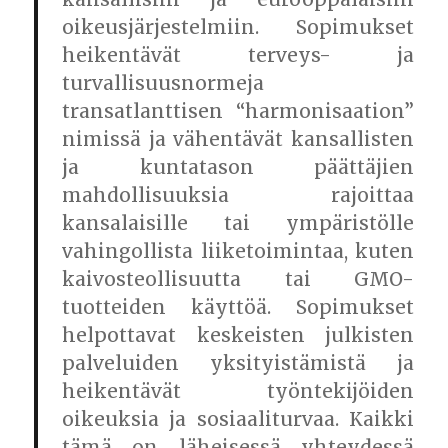
oikeusjärjestelmiin. Sopimukset
heikentävät terveys- ja
turvallisuusnormeja
transatlanttisen “harmonisaation”
nimissä ja vähentävät kansallisten
ja kuntatason päättäjien
mahdollisuuksia rajoittaa
kansalaisille tai ympäristölle
vahingollista liiketoimintaa, kuten
kaivosteollisuutta tai GMO-
tuotteiden käyttöä. Sopimukset
helpottavat keskeisten julkisten
palveluiden yksityistämistä ja
heikentävät työntekijöiden
oikeuksia ja sosiaaliturvaa. Kaikki
tämä on läheisessä yhteydessä