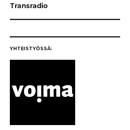
Transradio
Seuraava
artikkeli:
YHTEISTYÖSSÄ: