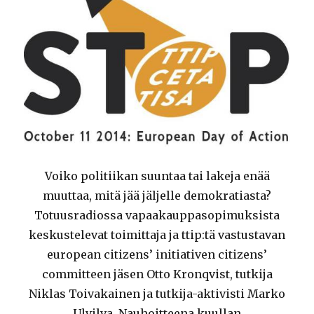
Voiko politiikan suuntaa tai lakeja enää
muuttaa, mitä jää jäljelle demokratiasta?
Totuusradiossa vapaakauppasopimuksista
keskustelevat toimittaja ja ttip:tä vastustavan
european citizens’ initiativen citizens’
committeen jäsen Otto Kronqvist, tutkija
Niklas Toivakainen ja tutkija-aktivisti Marko
Ulvilva. Nauhoitteena kuullan