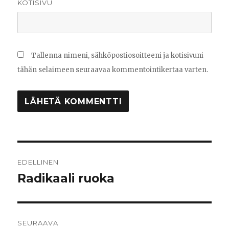
KOTISIVU
Tallenna nimeni, sähköpostiosoitteeni ja kotisivuni
tähän selaimeen seuraavaa kommentointikertaa varten.
Artikkelien
EDELLINEN
selaus
Radikaali ruoka
Edellinen
artikkeli:
SEURAAVA