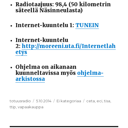
Radiotaajuus: 98,4 (50 kilometrin
säteellä Näsinneulasta)
Internet-kuuntelu 1:
TUNEIN
Internet-kuuntelu
2:
http://moreeni.uta.fi/Internetlah
etys
Ohjelma on aikanaan
kuunneltavissa myös
ohjelma-
arkistossa
Kirjoittaja
totuusradio
Julkaistu
5.10.2014
Kategoriat
Ei kategoriaa
Avainsanat
ceta
,
eci
,
tisa
,
ttip
,
vapaakauppa