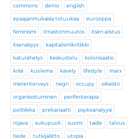
commons
demo
english
epäajanmukaisia totuuksia
eurooppa
feminismi
ilmastonmuutos
itsen alistus
itsenäisyys
kapitalismikritiikki
katulähetys
keskustelu
kolonisaatio
kriisi
kuolema
kävely
lifestyle
marx
mielenterveys
negri
occupy
oikeisto
organisoituminen
periferiterapia
politiikka
prekariaatti
psykoanalyysi
rojava
sukupuoli
suomi
taide
talous
tiede
tutkijaliitto
utopia