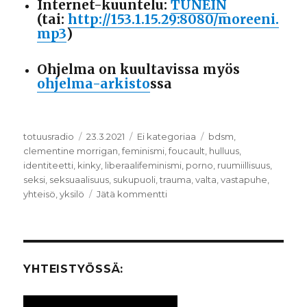
Internet-kuuntelu:
TUNEIN
(tai:
http://153.1.15.29:8080/moreeni.
mp3
)
Ohjelma on kuultavissa myös
ohjelma-arkisto
ssa
Kirjoittaja
totuusradio
Julkaistu
23.3.2021
Kategoriat
Ei kategoriaa
Avainsanat
bdsm
,
clementine morrigan
,
feminismi
,
foucault
,
hulluus
,
identiteetti
,
kinky
,
liberaalifeminismi
,
porno
,
ruumiillisuus
,
seksi
,
seksuaalisuus
,
sukupuoli
,
trauma
,
valta
,
vastapuhe
,
yhteisö
,
yksilö
Jätä kommentti
artikkeliin
SEXIRADIO:
seksi,
trauma
ja
kahlitsevat
YHTEISTYÖSSÄ:
identiteetit