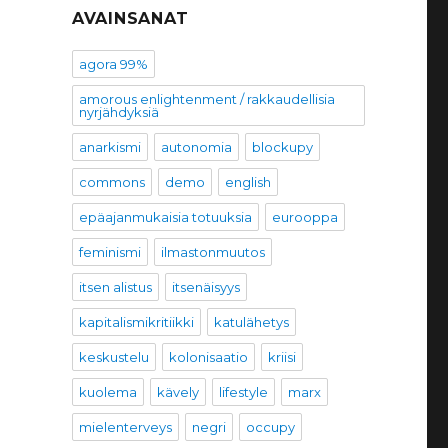
AVAINSANAT
agora 99%
amorous enlightenment / rakkaudellisia
nyrjähdyksiä
anarkismi
autonomia
blockupy
commons
demo
english
epäajanmukaisia totuuksia
eurooppa
feminismi
ilmastonmuutos
itsen alistus
itsenäisyys
kapitalismikritiikki
katulähetys
keskustelu
kolonisaatio
kriisi
kuolema
kävely
lifestyle
marx
mielenterveys
negri
occupy