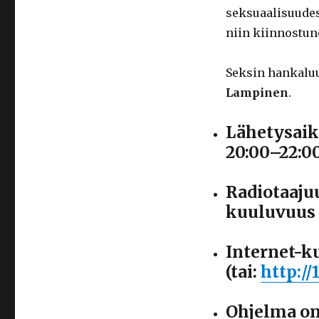
seksuaalisuudes
niin kiinnostun
Seksin hankalu
Lampinen
.
Lähetysaik
20:00–22:0
Radiotaaju
kuuluvuus 
Internet-k
(tai:
http://
Ohjelma on