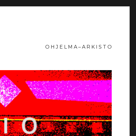
O H J E L M A – A R K I S T O