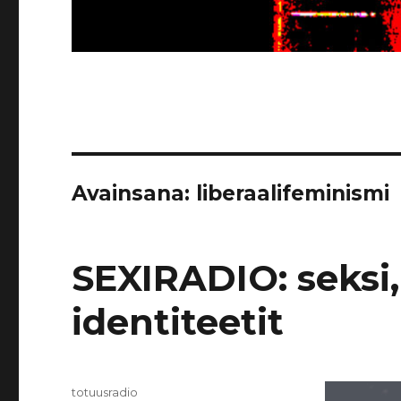
Avainsana:
liberaalifeminismi
SEXIRADIO: seksi,
identiteetit
Kirjoittaja
totuusradio