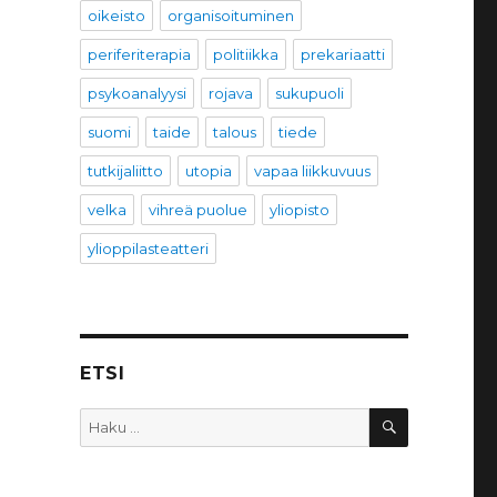
oikeisto
organisoituminen
periferiterapia
politiikka
prekariaatti
psykoanalyysi
rojava
sukupuoli
suomi
taide
talous
tiede
tutkijaliitto
utopia
vapaa liikkuvuus
velka
vihreä puolue
yliopisto
ylioppilasteatteri
ETSI
HAKU
Etsi: