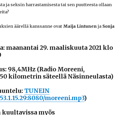
ta ja seksin harrastamisesta tai sen puutteesta ollaan
eita?
uksien äärellä kanssanne ovat
Maija Lintunen
ja
Sonja
a: maanantai 29. maaliskuuta 2021 klo
0
us: 98,4MHz (Radio Moreeni,
50 kilometrin säteellä Näsinneulasta)
uuntelu:
TUNEIN
153.1.15.29:8080/moreeni.mp3
)
 kuultavissa myös