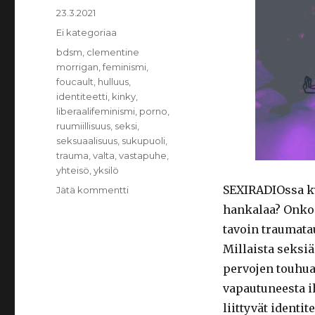
Julkaistu
23.3.2021
Kategoriat
Ei kategoriaa
Avainsanat
bdsm
,
clementine
morrigan
,
feminismi
,
foucault
,
hulluus
,
identiteetti
,
kinky
,
liberaalifeminismi
,
porno
,
ruumiillisuus
,
seksi
,
seksuaalisuus
,
sukupuoli
,
trauma
,
valta
,
vastapuhe
,
yhteisö
,
yksilö
SEXIRADIOssa k
Jätä kommentti
artikkeliin
SEXIRADIO:
hankalaa? Onko 
seksi,
tavoin traumata
trauma
Millaista seksiä
ja
kahlitsevat
pervojen touhua?
identiteetit
vapautuneesta i
liittyvät identi