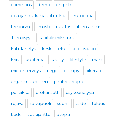
commons
demo
english
epäajanmukaisia totuuksia
eurooppa
feminismi
ilmastonmuutos
itsen alistus
itsenäisyys
kapitalismikritiikki
katulähetys
keskustelu
kolonisaatio
kriisi
kuolema
kävely
lifestyle
marx
mielenterveys
negri
occupy
oikeisto
organisoituminen
periferiterapia
politiikka
prekariaatti
psykoanalyysi
rojava
sukupuoli
suomi
taide
talous
tiede
tutkijaliitto
utopia