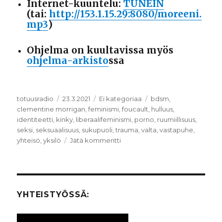
Internet-kuuntelu:
TUNEIN
(tai:
http://153.1.15.29:8080/moreeni.
mp3
)
Ohjelma on kuultavissa myös
ohjelma-arkisto
ssa
Kirjoittaja
totuusradio
Julkaistu
23.3.2021
Kategoriat
Ei kategoriaa
Avainsanat
bdsm
,
clementine morrigan
,
feminismi
,
foucault
,
hulluus
,
identiteetti
,
kinky
,
liberaalifeminismi
,
porno
,
ruumiillisuus
,
seksi
,
seksuaalisuus
,
sukupuoli
,
trauma
,
valta
,
vastapuhe
,
yhteisö
,
yksilö
Jätä kommentti
artikkeliin
SEXIRADIO:
seksi,
trauma
ja
kahlitsevat
YHTEISTYÖSSÄ:
identiteetit