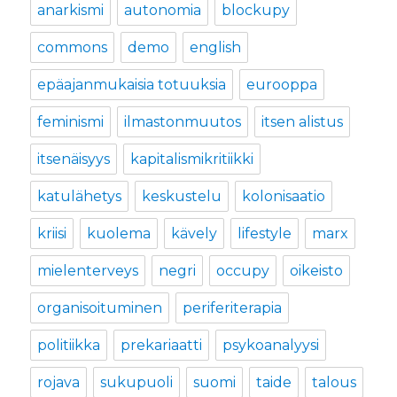
anarkismi
autonomia
blockupy
commons
demo
english
epäajanmukaisia totuuksia
eurooppa
feminismi
ilmastonmuutos
itsen alistus
itsenäisyys
kapitalismikritiikki
katulähetys
keskustelu
kolonisaatio
kriisi
kuolema
kävely
lifestyle
marx
mielenterveys
negri
occupy
oikeisto
organisoituminen
periferiterapia
politiikka
prekariaatti
psykoanalyysi
rojava
sukupuoli
suomi
taide
talous