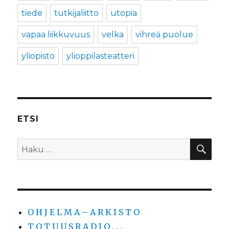
tiede
tutkijaliitto
utopia
vapaa liikkuvuus
velka
vihreä puolue
yliopisto
ylioppilasteatteri
ETSI
HA
Etsi:
O H J E L M A – A R K I S T O
T O T U U S R A D I O . . .