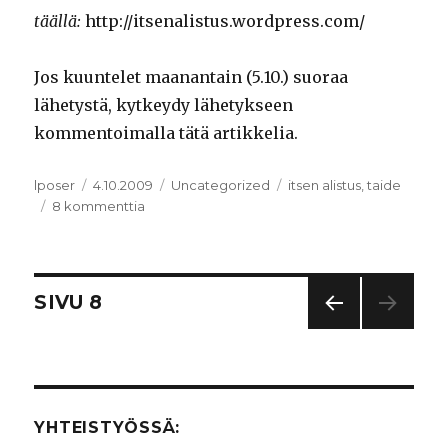
täällä:
http://itsenalistus.wordpress.com/
Jos kuuntelet maanantain (5.10.) suoraa
lähetystä, kytkeydy lähetykseen
kommentoimalla tätä artikkelia.
Kirjoittaja
lposer
Julkaistu
4.10.2009
Kategoriat
Uncategorized
Avainsanat
itsen alistus
,
taide
8 kommenttia
artikkeliin
Itsen
alistus,
lisäys:
Taide
Artikkelien
SIVU
8
vastarintana
EDEL
selaus
LINE
N
SIVU
YHTEISTYÖSSÄ: