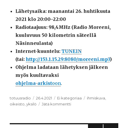
Lähetysaika: maanantai 26. huhtikuuta
2021 klo 20:00–22:00
Radiotaajuus: 98,4MHz (Radio Moreeni,
kuuluvuus 50 kilometrin säteellä
Näsinneulasta)
Internet-kuuntelu:
TUNEIN
(tai:
http://153.1.15.29:8080/moreeni.mp3
)
Ohjelma ladataan lähetyksen jälkeen
myös kuultavaksi
ohjelma-
arkist
oon
.
Kirjoittaja
totuusradio
Julkaistu
26.4.2021
Kategoriat
Ei kategoriaa
Avainsanat
ihmiskuva
,
oikeisto
,
yksilö
Jätä kommentti
artikkeliin
Yksilö
oikeiston
panttivankina