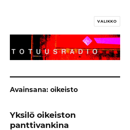
VALIKKO
Totuusradio
Avainsana:
oikeisto
Yksilö oikeiston
panttivankina