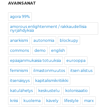
AVAINSANAT
agora 99%
amorous enlightenment / rakkaudellisia
nyrjähdyksiä
anarkismi
autonomia
blockupy
commons
demo
english
epäajanmukaisia totuuksia
eurooppa
feminismi
ilmastonmuutos
itsen alistus
itsenäisyys
kapitalismikritiikki
katulähetys
keskustelu
kolonisaatio
kriisi
kuolema
kävely
lifestyle
marx