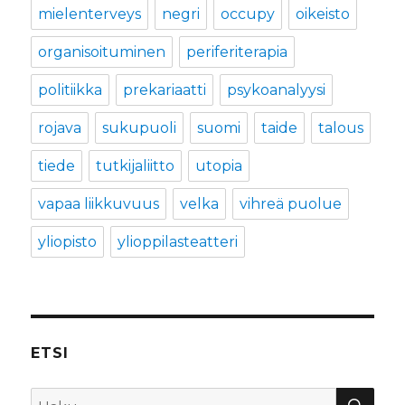
mielenterveys
negri
occupy
oikeisto
organisoituminen
periferiterapia
politiikka
prekariaatti
psykoanalyysi
rojava
sukupuoli
suomi
taide
talous
tiede
tutkijaliitto
utopia
vapaa liikkuvuus
velka
vihreä puolue
yliopisto
ylioppilasteatteri
ETSI
HA
Etsi: