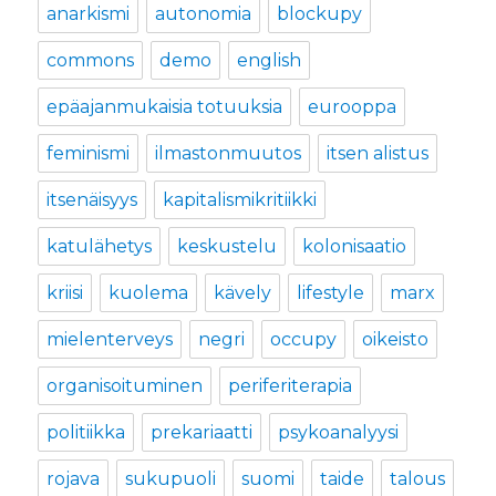
anarkismi
autonomia
blockupy
commons
demo
english
epäajanmukaisia totuuksia
eurooppa
feminismi
ilmastonmuutos
itsen alistus
itsenäisyys
kapitalismikritiikki
katulähetys
keskustelu
kolonisaatio
kriisi
kuolema
kävely
lifestyle
marx
mielenterveys
negri
occupy
oikeisto
organisoituminen
periferiterapia
politiikka
prekariaatti
psykoanalyysi
rojava
sukupuoli
suomi
taide
talous