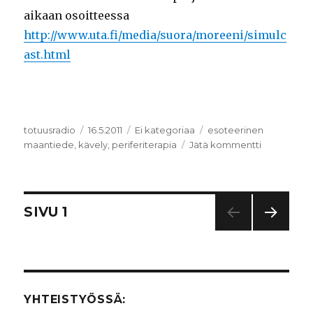
aikaan osoitteessa
http://www.uta.fi/media/suora/moreeni/simulc
ast.html
Kirjoittaja
totuusradio
Julkaistu
16.5.2011
Kategoriat
Ei kategoriaa
Avainsanat
esoteerinen
maantiede
,
kävely
,
periferiterapia
Jätä kommentti
artikkeliin
Tutkimusra
alueelta
2:
Vartiosaari
Artikkelien
SIVU
1
SEUR
selaus
AAV
A
SIVU
YHTEISTYÖSSÄ: