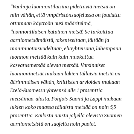
”Vanhoja luonnontilaisina pidettäviä metsiä on
niin vähän, että ympäristönsuojelussa on jouduttu
ottamaan käyttöön uusi määritelmä,
’luonnontilaisen katainen metsä’. Se tarkoittaa
aarniometsämäistä, rakenteeltaan, iältään ja
monimuotoisuudeltaan, eliöyhteisönä, lähempänä
luonnon metsää kuin kuin muokattua
kasvatusmetsää olevaa metsää. Varsinaiset
luonnonmetsät mukaan lukien tällaisia metsiä on
äärimmäisen vähän, kriittisten arvioiden mukaan
Etelä-Suomessa yhteensä alle 1 prosenttia
metsämaa-alasta. Pohjois-Suomi ja Lappi mukaan
lukien koko maassa tällaista metsää on noin 5,5
prosenttia. Kaikista näistä jäljellä olevista Suomen
aarniometsistä on suojeltu noin puolet.