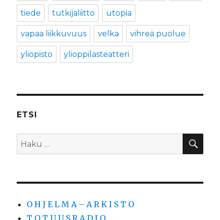
tiede
tutkijaliitto
utopia
vapaa liikkuvuus
velka
vihreä puolue
yliopisto
ylioppilasteatteri
ETSI
HA
Etsi:
O H J E L M A – A R K I S T O
T O T U U S R A D I O . . .