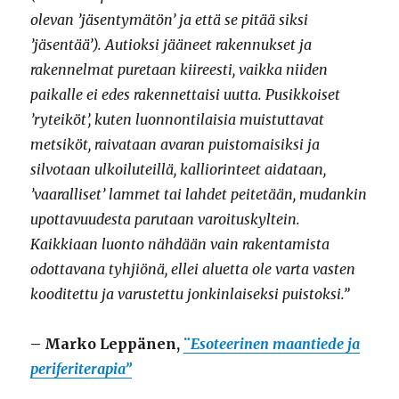
olevan ’jäsentymätön’ ja että se pitää siksi
’jäsentää’). Autioksi jääneet rakennukset ja
rakennelmat puretaan kiireesti, vaikka niiden
paikalle ei edes rakennettaisi uutta. Pusikkoiset
’ryteiköt’, kuten luonnontilaisia muistuttavat
metsiköt, raivataan avaran puistomaisiksi ja
silvotaan ulkoiluteillä, kalliorinteet aidataan,
’vaaralliset’ lammet tai lahdet peitetään, mudankin
upottavuudesta parutaan varoituskyltein.
Kaikkiaan luonto nähdään vain rakentamista
odottavana tyhjiönä, ellei aluetta ole varta vasten
kooditettu ja varustettu jonkinlaiseksi puistoksi.”
– Marko Leppänen,
¨
Esoteerinen maantiede ja
periferiterapia”