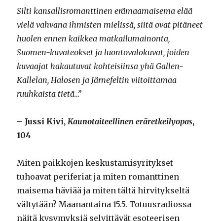
Silti kansallisromanttinen erämaamaisema elää
vielä vahvana ihmisten mielissä, siitä ovat pitäneet
huolen ennen kaikkea matkailumainonta,
Suomen-kuvateokset ja luontovalokuvat, joiden
kuvaajat hakautuvat kohteisiinsa yhä Gallen-
Kallelan, Halosen ja Järnefeltin viitoittamaa
ruuhkaista tietä…”
– Jussi Kivi,
Kaunotaiteellinen eräretkeilyopas
,
104
Miten paikkojen keskustamisyritykset
tuhoavat periferiat ja miten romanttinen
maisema häviää ja miten tältä hirvitykseltä
vältytään? Maanantaina 15.5. Totuusradiossa
näitä kysymyksiä selvittävät esoteerisen