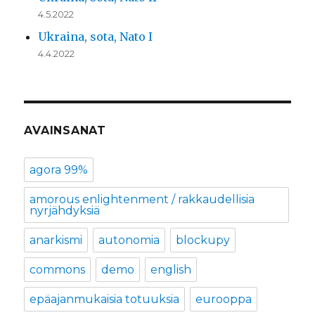
4.5.2022
Ukraina, sota, Nato I
4.4.2022
AVAINSANAT
agora 99%
amorous enlightenment / rakkaudellisia
nyrjähdyksiä
anarkismi
autonomia
blockupy
commons
demo
english
epäajanmukaisia totuuksia
eurooppa