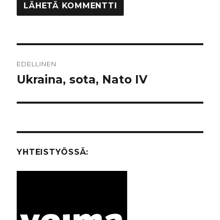
Artikkelien
EDELLINEN
selaus
Ukraina, sota, Nato IV
Edellinen
artikkeli:
YHTEISTYÖSSÄ: