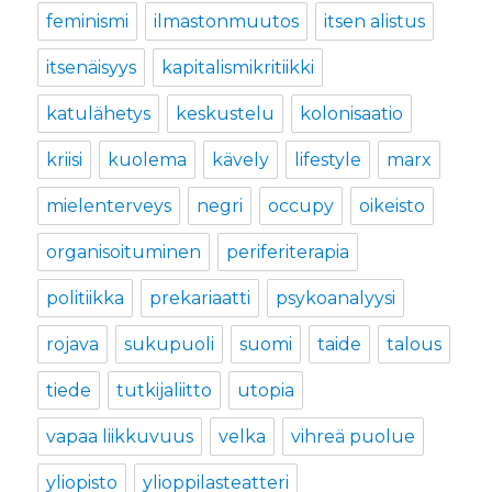
feminismi
ilmastonmuutos
itsen alistus
itsenäisyys
kapitalismikritiikki
katulähetys
keskustelu
kolonisaatio
kriisi
kuolema
kävely
lifestyle
marx
mielenterveys
negri
occupy
oikeisto
organisoituminen
periferiterapia
politiikka
prekariaatti
psykoanalyysi
rojava
sukupuoli
suomi
taide
talous
tiede
tutkijaliitto
utopia
vapaa liikkuvuus
velka
vihreä puolue
yliopisto
ylioppilasteatteri