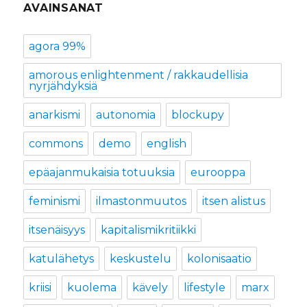
AVAINSANAT
agora 99%
amorous enlightenment / rakkaudellisia
nyrjähdyksiä
anarkismi
autonomia
blockupy
commons
demo
english
epäajanmukaisia totuuksia
eurooppa
feminismi
ilmastonmuutos
itsen alistus
itsenäisyys
kapitalismikritiikki
katulähetys
keskustelu
kolonisaatio
kriisi
kuolema
kävely
lifestyle
marx