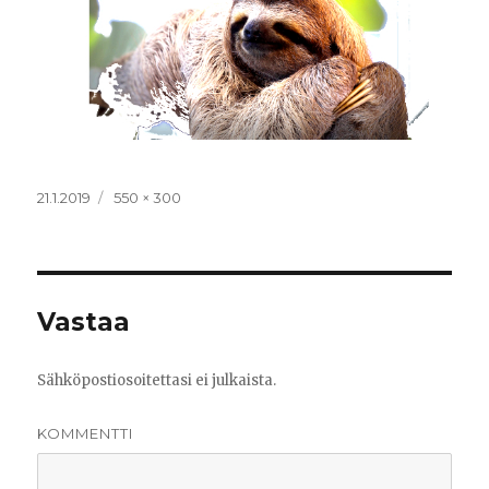
Julkaistu
21.1.2019
Täysikokoinen
550 × 300
Vastaa
Sähköpostiosoitettasi ei julkaista.
KOMMENTTI