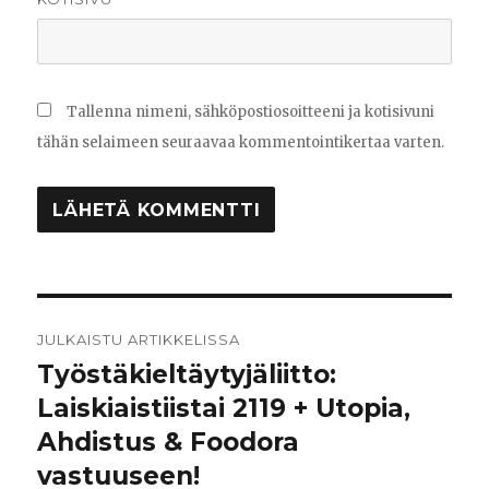
Tallenna nimeni, sähköpostiosoitteeni ja kotisivuni
tähän selaimeen seuraavaa kommentointikertaa varten.
Artikkelien
JULKAISTU ARTIKKELISSA
selaus
Työstäkieltäytyjäliitto:
Laiskiaistiistai 2119 + Utopia,
Ahdistus & Foodora
vastuuseen!