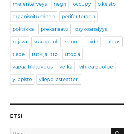
mielenterveys
negri
occupy
oikeisto
organisoituminen
periferiterapia
politiikka
prekariaatti
psykoanalyysi
rojava
sukupuoli
suomi
taide
talous
tiede
tutkijaliitto
utopia
vapaa liikkuvuus
velka
vihreä puolue
yliopisto
ylioppilasteatteri
ETSI
HA
Etsi: