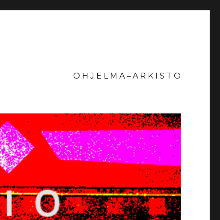
O H J E L M A – A R K I S T O