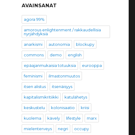
AVAINSANAT
agora 99%
amorous enlightenment / rakkaudellisia
nyrjähdyksiä
anarkismi
autonomia
blockupy
commons
demo
english
epäajanmukaisia totuuksia
eurooppa
feminismi
ilmastonmuutos
itsen alistus
itsenäisyys
kapitalismikritiikki
katulähetys
keskustelu
kolonisaatio
kriisi
kuolema
kävely
lifestyle
marx
mielenterveys
negri
occupy