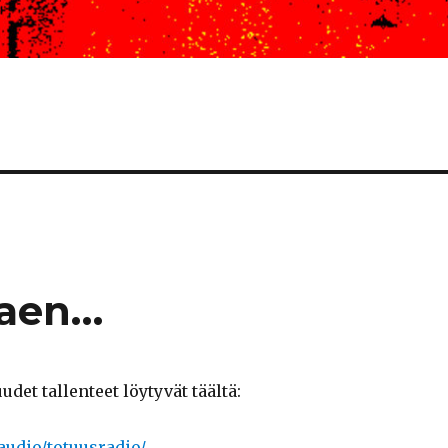
kaen…
det tallenteet löytyvät täältä:
/audio/totuusradio/