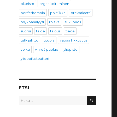
oikeisto
organisoituminen
periferiterapia
politiikka
prekariaatti
psykoanalyysi
rojava
sukupuoli
suomi
taide
talous
tiede
tutkijaliitto
utopia
vapaa liikkuvuus
velka
vihreä puolue
yliopisto
ylioppilasteatteri
ETSI
HAKU
Etsi: