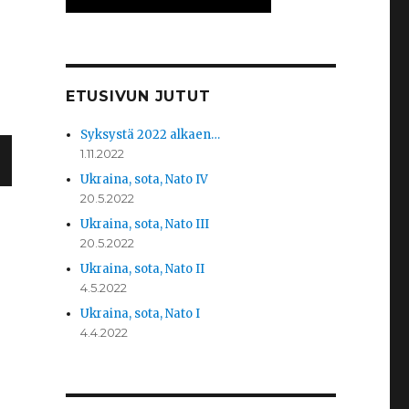
ETUSIVUN JUTUT
Syksystä 2022 alkaen…
1.11.2022
Ukraina, sota, Nato IV
R
20.5.2022
V
Ukraina, sota, Nato III
20.5.2022
U
Ukraina, sota, Nato II
4.5.2022
Ukraina, sota, Nato I
4.4.2022