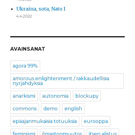
Ukraina, sota, Nato I
4.4.2022
AVAINSANAT
agora 99%
amorous enlightenment / rakkaudellisia
nyrjähdyksiä
anarkismi
autonomia
blockupy
commons
demo
english
epäajanmukaisia totuuksia
eurooppa
feminismi
ilmastonmuutos
itsen alistus