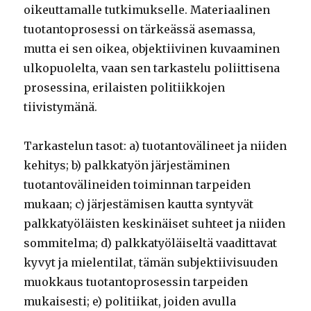
oikeuttamalle tutkimukselle. Materiaalinen
tuotantoprosessi on tärkeässä asemassa,
mutta ei sen oikea, objektiivinen kuvaaminen
ulkopuolelta, vaan sen tarkastelu poliittisena
prosessina, erilaisten politiikkojen
tiivistymänä.
Tarkastelun tasot: a) tuotantovälineet ja niiden
kehitys; b) palkkatyön järjestäminen
tuotantovälineiden toiminnan tarpeiden
mukaan; c) järjestämisen kautta syntyvät
palkkatyöläisten keskinäiset suhteet ja niiden
sommitelma; d) palkkatyöläiseltä vaadittavat
kyvyt ja mielentilat, tämän subjektiivisuuden
muokkaus tuotantoprosessin tarpeiden
mukaisesti; e) politiikat, joiden avulla