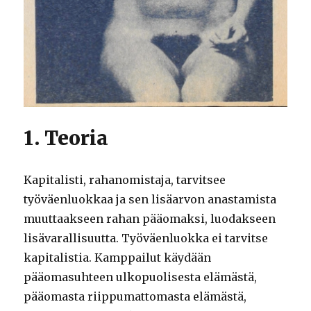
1. Teoria
Kapitalisti, rahanomistaja, tarvitsee
työväenluokkaa ja sen lisäarvon anastamista
muuttaakseen rahan pääomaksi, luodakseen
lisävarallisuutta. Työväenluokka ei tarvitse
kapitalistia. Kamppailut käydään
pääomasuhteen ulkopuolisesta elämästä,
pääomasta riippumattomasta elämästä,