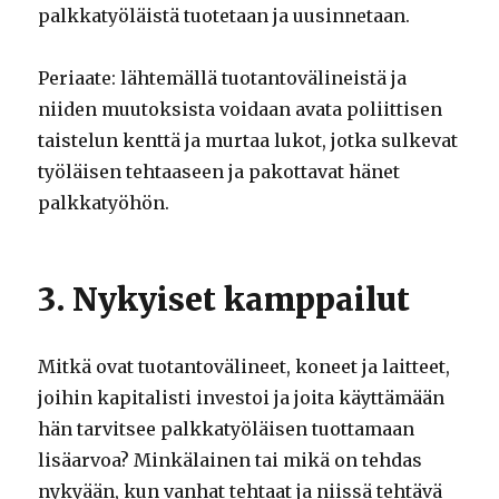
palkkatyöläistä tuotetaan ja uusinnetaan.
Periaate: lähtemällä tuotantovälineistä ja
niiden muutoksista voidaan avata poliittisen
taistelun kenttä ja murtaa lukot, jotka sulkevat
työläisen tehtaaseen ja pakottavat hänet
palkkatyöhön.
3. Nykyiset kamppailut
Mitkä ovat tuotantovälineet, koneet ja laitteet,
joihin kapitalisti investoi ja joita käyttämään
hän tarvitsee palkkatyöläisen tuottamaan
lisäarvoa? Minkälainen tai mikä on tehdas
nykyään, kun vanhat tehtaat ja niissä tehtävä