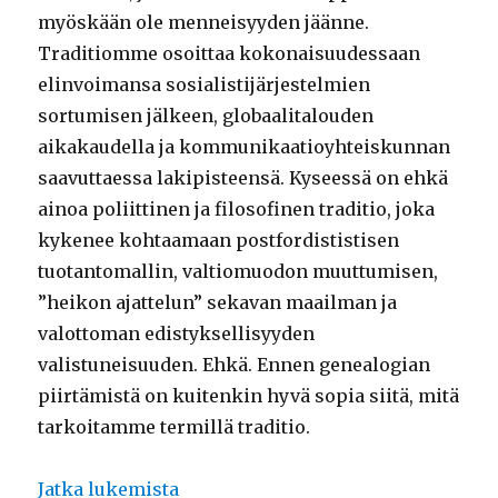
myöskään ole menneisyyden jäänne.
Traditiomme osoittaa kokonaisuudessaan
elinvoimansa sosialistijärjestelmien
sortumisen jälkeen, globaalitalouden
aikakaudella ja kommunikaatioyhteiskunnan
saavuttaessa lakipisteensä. Kyseessä on ehkä
ainoa poliittinen ja filosofinen traditio, joka
kykenee kohtaamaan postfordististisen
tuotantomallin, valtiomuodon muuttumisen,
”heikon ajattelun” sekavan maailman ja
valottoman edistyksellisyyden
valistuneisuuden. Ehkä. Ennen genealogian
piirtämistä on kuitenkin hyvä sopia siitä, mitä
tarkoitamme termillä traditio.
Jatka lukemista
”Autonomian historia ja aikamme pol