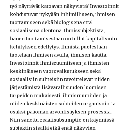
työ näyttävät katoavan näkyvistä? Investoinnit
kohdistuvat nykyään inhimilliseen, ihmisen
tuottamiseen sekä biologisena että
sosiaalisena olentona. Ihmissubjektista,
hänen tuottamisestaan on tullut kapitalismin
kehityksen edellytys. Ihmistä puolestaan
tuotetaan ihmisen avulla, ihmisen kautta.
Investoinnit ihmisruumiiseen ja ihmisten
keskinäiseen vuorovaikutukseen sekä
sosiaalisiin suhteisiin tavoittelevat niiden
järjestämistä lisävarallisuuden luomisen
tarpeiden mukaisesti, ihmisruumiiden ja
niiden keskinäisten suhteiden organisointia
osaksi pääoman arvonlisäyksen prosessia.
Niin sanottu reaalisubsumptio on käynnissä
subjektin sisällä eikä enää näkyvien