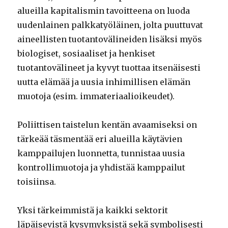
alueilla kapitalismin tavoitteena on luoda
uudenlainen palkkatyöläinen, jolta puuttuvat
aineellisten tuotantovälineiden lisäksi myös
biologiset, sosiaaliset ja henkiset
tuotantovälineet ja kyvyt tuottaa itsenäisesti
uutta elämää ja uusia inhimillisen elämän
muotoja (esim. immateriaalioikeudet).
Poliittisen taistelun kentän avaamiseksi on
tärkeää täsmentää eri alueilla käytävien
kamppailujen luonnetta, tunnistaa uusia
kontrollimuotoja ja yhdistää kamppailut
toisiinsa.
Yksi tärkeimmistä ja kaikki sektorit
läpäisevistä kysymyksistä sekä symbolisesti