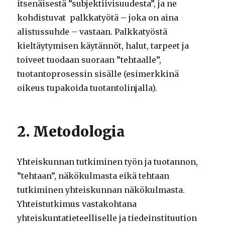
itsenäisestä ”subjektiivisuudesta”, ja ne
kohdistuvat palkkatyötä – joka on aina
alistussuhde – vastaan. Palkkatyöstä
kieltäytymisen käytännöt, halut, tarpeet ja
toiveet tuodaan suoraan ”tehtaalle”,
tuotantoprosessin sisälle (esimerkkinä
oikeus tupakoida tuotantolinjalla).
2. Metodologia
Yhteiskunnan tutkiminen työn ja tuotannon,
”tehtaan”, näkökulmasta eikä tehtaan
tutkiminen yhteiskunnan näkökulmasta.
Yhteistutkimus vastakohtana
yhteiskuntatieteelliselle ja tiedeinstituution