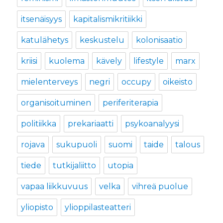
itsenäisyys
kapitalismikritiikki
katulähetys
keskustelu
kolonisaatio
kriisi
kuolema
kävely
lifestyle
marx
mielenterveys
negri
occupy
oikeisto
organisoituminen
periferiterapia
politiikka
prekariaatti
psykoanalyysi
rojava
sukupuoli
suomi
taide
talous
tiede
tutkijaliitto
utopia
vapaa liikkuvuus
velka
vihreä puolue
yliopisto
ylioppilasteatteri