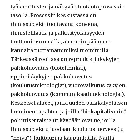
työsuoritusten ja näkyvän tuotantoprosessin
tasolla. Prosessin keskustassa on
ihmissubjekti tuottavana koneena,
ihmistehtaana ja palkkatyöläisyyden
tuottaminen uusilla, aiemmin pääoman
kannalta tuottamattomiksi tuomituilla.
Tärkeässä roolissa on reproduktiokykyjen
pakkoluovutus (biotekniikat),
oppimiskykyjen pakkoluovutus
(koulutusteknologiat), vuorovaikutuskykyjen
pakkoluovutus (kommunikaatioteknologiat).
Keskeiset alueet, joilla uuden palkkatyöläisen
luominen tapahtuu ja joilla ”biokapitalismin”
poliittiset taistelut käydään ovat ne, joilla
ihmissubjektia luodaan: koulutus, terveys (ja
”hoiva”), kulttuuri ja kaupunkitila. Näillä