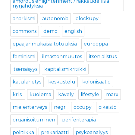
amorous enlightenment / rakkaudellisia
nyrjähdyksiä
anarkismi
autonomia
blockupy
commons
demo
english
epäajanmukaisia totuuksia
eurooppa
feminismi
ilmastonmuutos
itsen alistus
itsenäisyys
kapitalismikritiikki
katulähetys
keskustelu
kolonisaatio
kriisi
kuolema
kävely
lifestyle
marx
mielenterveys
negri
occupy
oikeisto
organisoituminen
periferiterapia
politiikka
prekariaatti
psykoanalyysi