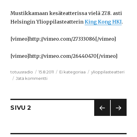
Mustikkamaan kesäteatterissa vielä 27.8. asti
Helsingin Ylioppilasteatterin
King Kong HKI
.
[vimeo]http://vimeo.com/27333086[/vimeo]
[vimeo]http://vimeo.com/26440470[/vimeo]
Kirjoittaja
totuusradio
Julkaistu
15.8.2011
Kategoriat
Ei kategoriaa
Avainsanat
ylioppilasteatteri
Jätä kommentti
artikkeliin
Kesämenovinkki
2:
King
Kong
Artikkelien
SIVU
2
HKI
EDEL
SEUR
selaus
LINE
AAV
N
A
SIVU
SIVU