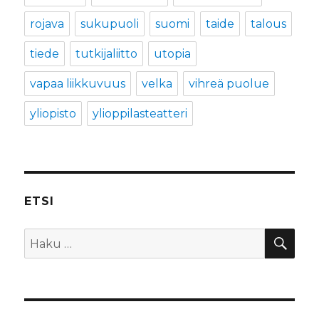
rojava
sukupuoli
suomi
taide
talous
tiede
tutkijaliitto
utopia
vapaa liikkuvuus
velka
vihreä puolue
yliopisto
ylioppilasteatteri
ETSI
HA
Etsi: