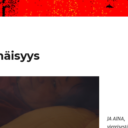
näisyys
JA AINA,
viereisest