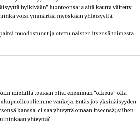
syyttä hylkivään” luontoonsa ja sitä kautta väitetty
i, kuinka voisi ymmärtää myöskään yhteisyyttä.
ä paitsi muodostunut ja otettu naisten itsensä toimesta
uin miehillä tosiaan olisi enemmän ”oikeus” olla
ukupuolirooliemme vankeja. Entäs jos yksinäisyyden
itsensä kanssa, ei saa yhteyttä omaan itseensä; siihen
 muihinkaan yhteyttä?