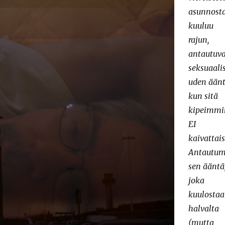
asunnost
kuuluu
rajun,
antautuv
seksuaali
uden ään
kun sitä
kipeimmi
EI
kaivattais
Antautum
sen ääntä
joka
kuulostaa
halvalta
(mutta