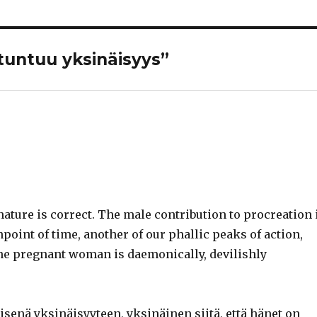
 tuntuu yksinäisyys”
ature is correct. The male contribution to procreation 
oint of time, another of our phallic peaks of action,
The pregnant woman is daemonically, devilishly
äisenä yksinäisyyteen, yksinäinen siitä, että hänet on