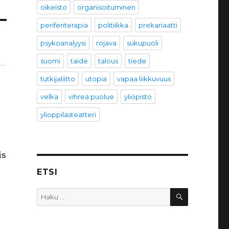
oikeisto
organisoituminen
periferiterapia
politiikka
prekariaatti
psykoanalyysi
rojava
sukupuoli
suomi
taide
talous
tiede
tutkijaliitto
utopia
vapaa liikkuvuus
velka
vihreä puolue
yliopisto
ylioppilasteatteri
is
ETSI
HAKU
Etsi: