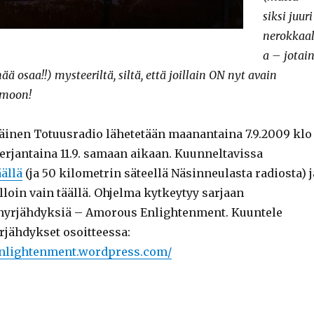
siksi juuri
nerokkaal
a – jotai
 osaa!!) mysteeriltä, siltä, että joillain ON nyt avain
imoon!
nen Totuusradio lähetetään maanantaina 7.9.2009 klo
erjantaina 11.9. samaan aikaan. Kuunneltavissa
äällä
(ja 50 kilometrin säteellä Näsinneulasta radiosta) j
in vain täällä. Ohjelma kytkeytyy sarjaan
 nyrjähdyksiä – Amorous Enlightenment. Kuuntele
jähdykset osoitteessa:
enlightenment.wordpress.com/