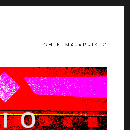
O H J E L M A – A R K I S T O