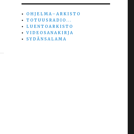
O H J E L M A – A R K I S T O
T O T U U S R A D I O . . .
L U E N T O A R K I S T O
V I D E O S A N A K I R J A
S Y D Ä N S A L A M A