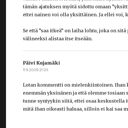
tämän ajatuksen myötä sidottu omaan ”yksittäi
ettei nainen voi olla yksittäinen. Ja ellei vo
Se että ”saa itkeä” on laiha lohtu, joka on sit
välineeksi alistaa itse itseään.
Päivi Kujamäki
sanoo:
11.9.2009 21.05
Lotan kommentti on mielenkiintoinen. Ihan k
enemmän yksinänen ja että olemme tosiaan s
tunne syntyykin siitä, ettei osaa keskustella 
mitä ihan oikeasti haluaa, silloin ei kai saa