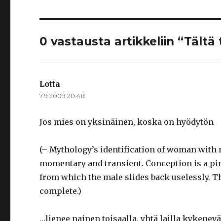
0 vastausta artikkeliin “Tältä
Lotta
sanoo:
7.9.2009 20.48
Jos mies on yksinäinen, koska on hyödytön
(– Mythology’s identification of woman with n
momentary and transient. Conception is a pinp
from which the male slides back uselessly. 
complete.)
…lienee nainen toisaalla, yhtä lailla kykenev