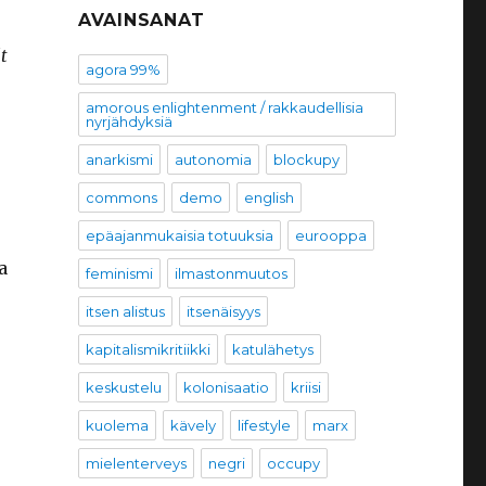
AVAINSANAT
t
agora 99%
n
amorous enlightenment / rakkaudellisia
nyrjähdyksiä
anarkismi
autonomia
blockupy
commons
demo
english
epäajanmukaisia totuuksia
eurooppa
a
feminismi
ilmastonmuutos
itsen alistus
itsenäisyys
kapitalismikritiikki
katulähetys
keskustelu
kolonisaatio
kriisi
kuolema
kävely
lifestyle
marx
mielenterveys
negri
occupy