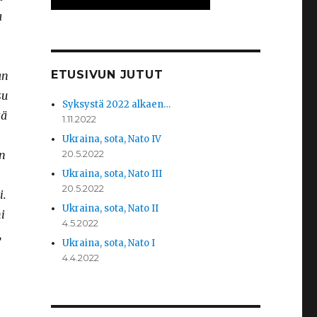
a
ETUSIVUN JUTUT
an
su
Syksystä 2022 alkaen…
tä
1.11.2022
Ukraina, sota, Nato IV
n
20.5.2022
Ukraina, sota, Nato III
20.5.2022
i.
Ukraina, sota, Nato II
i
4.5.2022
,
Ukraina, sota, Nato I
4.4.2022