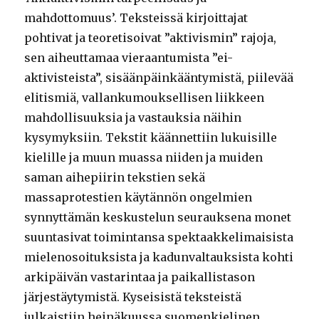
mahdottomuus’. Teksteissä kirjoittajat
pohtivat ja teoretisoivat ”aktivismin” rajoja,
sen aiheuttamaa vieraantumista ”ei-
aktivisteista”, sisäänpäinkääntymistä, piilevää
elitismiä, vallankumouksellisen liikkeen
mahdollisuuksia ja vastauksia näihin
kysymyksiin. Tekstit käännettiin lukuisille
kielille ja muun muassa niiden ja muiden
saman aihepiirin tekstien sekä
massaprotestien käytännön ongelmien
synnyttämän keskustelun seurauksena monet
suuntasivat toimintansa spektaakkelimaisista
mielenosoituksista ja kadunvaltauksista kohti
arkipäivän vastarintaa ja paikallistason
järjestäytymistä. Kyseisistä teksteistä
julkaistiin heinäkuussa suomenkielinen