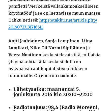
pamfletti ’Merkeistä vallankumoukselliseen
käytäntöön’ ja se on luettavissa muun muassa
Takku.netissä:
https://takku.net/article.php/
20160723131716611
Antti Jauhiainen
,
Sonja Lampinen
,
Liina
Lumikari
,
Niko Tii Nurmi Sipiläinen
ja
Veera Nuutinen
keskustelevat siitä, millaisia
yhtymäkohtia tällä keskustelulla on
nykypäivän antikapitalistisen liikkeen
toiminnalle. Ohjelma on nauhoite.
Lähetysaika: maanantai 5.
joulukuuta 2016 klo 20:00–22:00
Radiotaajuus: 98,4 (Radio Moreeni,