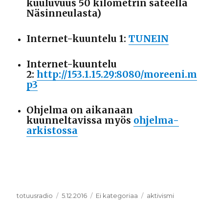
kuuluvuus 50 kilometrin säteellä
Näsinneulasta)
Internet-kuuntelu 1:
TUNEIN
Internet-kuuntelu
2:
http://153.1.15.29:8080/moreeni.m
p3
Ohjelma on aikanaan
kuunneltavissa myös
ohjelma-
arkistossa
Kirjoittaja
totuusradio
Julkaistu
5.12.2016
Kategoriat
Ei kategoriaa
Avainsanat
aktivismi