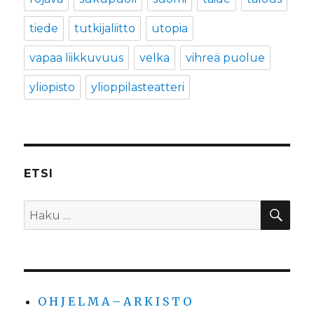
tiede
tutkijaliitto
utopia
vapaa liikkuvuus
velka
vihreä puolue
yliopisto
ylioppilasteatteri
ETSI
HA
Etsi:
O H J E L M A – A R K I S T O