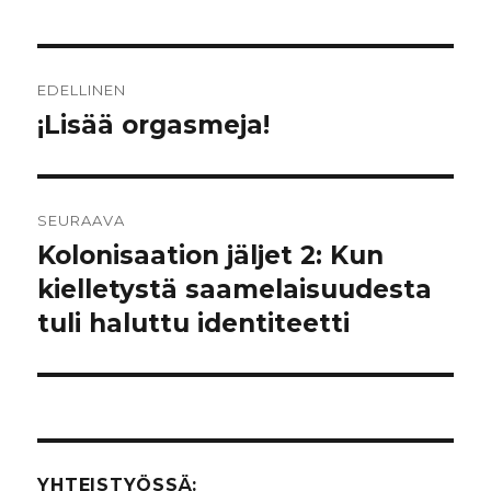
Artikkelien
EDELLINEN
selaus
¡Lisää orgasmeja!
Edellinen
artikkeli:
SEURAAVA
Kolonisaation jäljet 2: Kun
Seuraava
kielletystä saamelaisuudesta
artikkeli:
tuli haluttu identiteetti
YHTEISTYÖSSÄ: