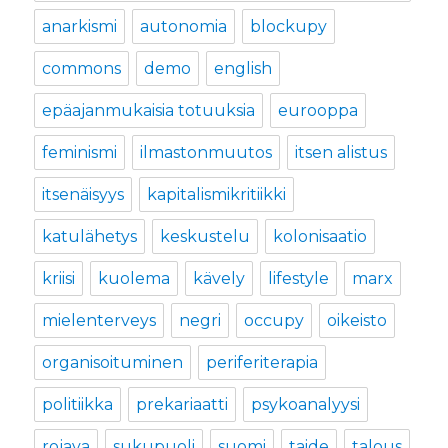
anarkismi
autonomia
blockupy
commons
demo
english
epäajanmukaisia totuuksia
eurooppa
feminismi
ilmastonmuutos
itsen alistus
itsenäisyys
kapitalismikritiikki
katulähetys
keskustelu
kolonisaatio
kriisi
kuolema
kävely
lifestyle
marx
mielenterveys
negri
occupy
oikeisto
organisoituminen
periferiterapia
politiikka
prekariaatti
psykoanalyysi
rojava
sukupuoli
suomi
taide
talous