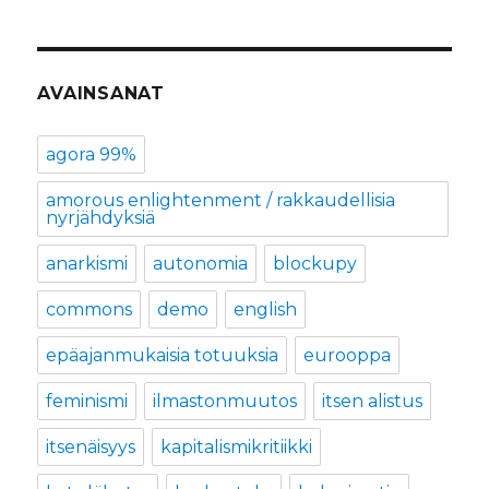
AVAINSANAT
agora 99%
amorous enlightenment / rakkaudellisia
nyrjähdyksiä
anarkismi
autonomia
blockupy
commons
demo
english
epäajanmukaisia totuuksia
eurooppa
feminismi
ilmastonmuutos
itsen alistus
itsenäisyys
kapitalismikritiikki