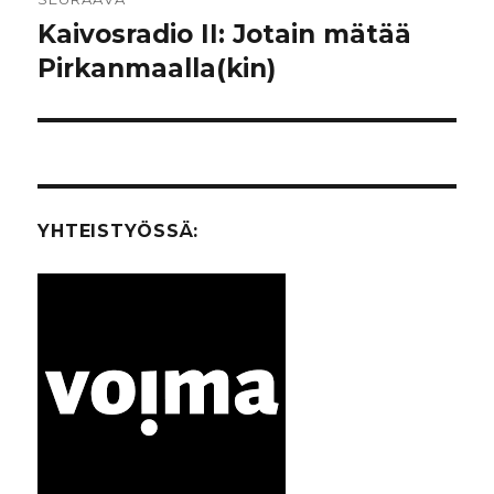
Kaivosradio II: Jotain mätää
Seuraava
Pirkanmaalla(kin)
artikkeli:
YHTEISTYÖSSÄ: