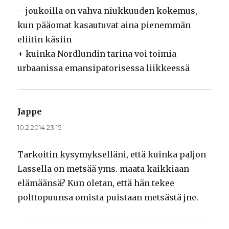
– joukoilla on vahva niukkuuden kokemus,
kun pääomat kasautuvat aina pienemmän
eliitin käsiin
+ kuinka Nordlundin tarina voi toimia
urbaanissa emansipatorisessa liikkeessä
Jappe
sanoo:
10.2.2014 23.15
Tarkoitin kysymykselläni, että kuinka paljon
Lassella on metsää yms. maata kaikkiaan
elämäänsä? Kun oletan, että hän tekee
polttopuunsa omista puistaan metsästä jne.