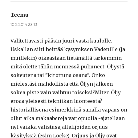
Teemu
sanoo:
10.2.2014 23.13
Valitettavasti pääsin juuri vasta kuulolle.
Uskallan silti heittää kysymksen Vadenille (ja
muillekin) oikeastaan tietämättä tarkemmin
mitä olette tähän mennessä puhuneet. Öljystä
sokeutena tai ”kirottuna osana”. Onko
mielestäsi mahdollista että Öljyn jälkeen
sokea piste vain vaihtuu toiseksi?Miten Öljy
eroaa yleisesti tekniikan luonteesta?
historiallisena esimerkkinä sanalla vapaus on
ollut aika makaabereja varjopuolia -ajatellaan
nyt vaikka valistusajattelijoiden orjuus
käsityksiä (esim Locke). Orjuus ja Öljy ovat