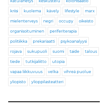
katulähetys
keskustelu
kolonisaatio
kriisi
kuolema
kävely
lifestyle
marx
mielenterveys
negri
occupy
oikeisto
organisoituminen
periferiterapia
politiikka
prekariaatti
psykoanalyysi
rojava
sukupuoli
suomi
taide
talous
tiede
tutkijaliitto
utopia
vapaa liikkuvuus
velka
vihreä puolue
yliopisto
ylioppilasteatteri