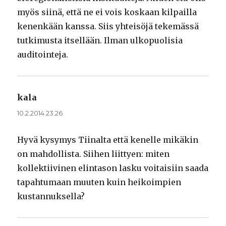
myös siinä, että ne ei vois koskaan kilpailla
kenenkään kanssa. Siis yhteisöjä tekemässä
tutkimusta itsellään. Ilman ulkopuolisia
auditointeja.
kala
sanoo:
10.2.2014 23.26
Hyvä kysymys Tiinalta että kenelle mikäkin
on mahdollista. Siihen liittyen: miten
kollektiivinen elintason lasku voitaisiin saada
tapahtumaan muuten kuin heikoimpien
kustannuksella?