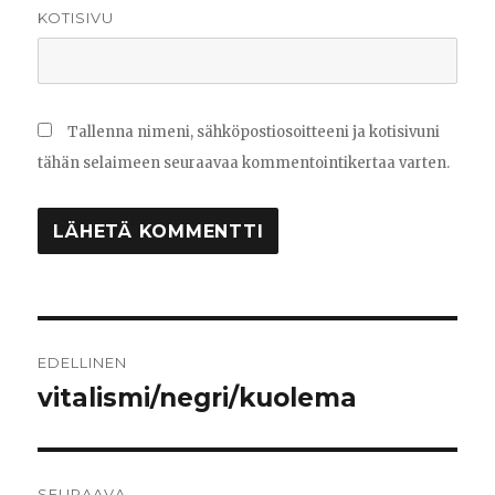
KOTISIVU
Tallenna nimeni, sähköpostiosoitteeni ja kotisivuni
tähän selaimeen seuraavaa kommentointikertaa varten.
Artikkelien
EDELLINEN
selaus
vitalismi/negri/kuolema
Edellinen
artikkeli:
SEURAAVA