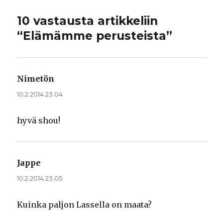
10 vastausta artikkeliin
“Elämämme perusteista”
Nimetön
sanoo:
10.2.2014 23.04
hyvä shou!
Jappe
sanoo:
10.2.2014 23.05
Kuinka paljon Lassella on maata?