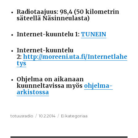
Radiotaajuus: 98,4 (50 kilometrin
säteellä Näsinneulasta)
Internet-kuuntelu 1:
TUNEIN
Internet-kuuntelu
2:
http://moreeni.uta.fi/Internetlahe
tys
Ohjelma on aikanaan
kuunneltavissa myös
ohjelma-
arkistossa
Kirjoittaja
totuusradio
Julkaistu
10.2.2014
Kategoriat
Ei kategoriaa