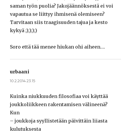
saman työn puolia? Jakojäännöksestä ei voi
vapautua se liittyy ihmisenä olemiseen?
Tarvitaan siis traagisuuden tajua ja kesto
kykyä ;);););)
Soro että tää menee hiukan ohi aiheen….
urbaani
sanoo:
10.2.2014 23.15
Kuinka niukkuuden filosofiaa voi käyttää
joukkoliikkeen rakentamisen välineenä?
Kun
– joukkoja syyllistetään päivittäin liiasta
kulutuksesta