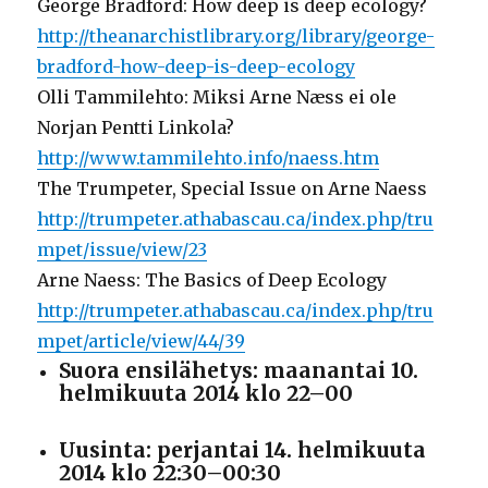
George Bradford: How deep is deep ecology?
http://theanarchistlibrary.org/library/george-
bradford-how-deep-is-deep-ecology
Olli Tammilehto: Miksi Arne Næss ei ole
Norjan Pentti Linkola?
http://www.tammilehto.info/naess.htm
The Trumpeter, Special Issue on Arne Naess
http://trumpeter.athabascau.ca/index.php/tru
mpet/issue/view/23
Arne Naess: The Basics of Deep Ecology
http://trumpeter.athabascau.ca/index.php/tru
mpet/article/view/44/39
Suora ensilähetys: maanantai 10.
helmikuuta 2014 klo 22–00
Uusinta: perjantai 14. helmikuuta
2014 klo 22:30–00:30