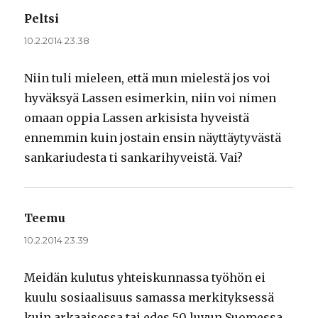
Peltsi
sanoo:
10.2.2014 23.38
Niin tuli mieleen, että mun mielestä jos voi
hyväksyä Lassen esimerkin, niin voi nimen
omaan oppia Lassen arkisista hyveistä
ennemmin kuin jostain ensin näyttäytyvästä
sankariudesta ti sankarihyveistä. Vai?
Teemu
sanoo:
10.2.2014 23.39
Meidän kulutus yhteiskunnassa työhön ei
kuulu sosiaalisuus samassa merkityksessä
kuin arkaaisessa tai edes 50 luvun Suomessa.