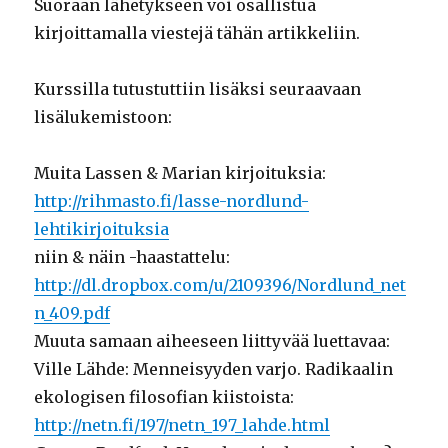
Suoraan lähetykseen voi osallistua
kirjoittamalla viestejä tähän artikkeliin.
Kurssilla tutustuttiin lisäksi seuraavaan
lisälukemistoon:
Muita Lassen & Marian kirjoituksia:
http://rihmasto.fi/lasse-nordlund-
lehtikirjoituksia
niin & näin -haastattelu:
http://dl.dropbox.com/u/2109396/Nordlund_net
n_409.pdf
Muuta samaan aiheeseen liittyvää luettavaa:
Ville Lähde: Menneisyyden varjo. Radikaalin
ekologisen filosofian kiistoista:
http://netn.fi/197/netn_197_lahde.html