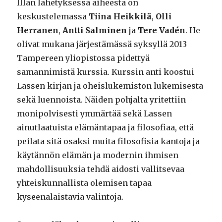
Illan lähetyksessä aiheesta on
keskustelemassa
Tiina Heikkilä
,
Olli
Herranen
,
Antti Salminen
ja
Tere Vadén
. He
olivat mukana järjestämässä syksyllä 2013
Tampereen yliopistossa pidettyä
samannimistä kurssia. Kurssin anti koostui
Lassen kirjan ja oheislukemiston lukemisesta
sekä luennoista. Näiden pohjalta yritettiin
monipolvisesti ymmärtää sekä Lassen
ainutlaatuista elämäntapaa ja filosofiaa, että
peilata sitä osaksi muita filosofisia kantoja ja
käytännön elämän ja modernin ihmisen
mahdollisuuksia tehdä aidosti vallitsevaa
yhteiskunnallista olemisen tapaa
kyseenalaistavia valintoja.