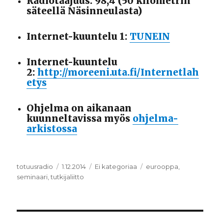
Radiotaajuus: 98,4 (50 kilometrin
säteellä Näsinneulasta)
Internet-kuuntelu 1:
TUNEIN
Internet-kuuntelu
2:
http://moreeni.uta.fi/Internetlah
etys
Ohjelma on aikanaan
kuunneltavissa myös
ohjelma-
arkistossa
Kirjoittaja
totuusradio
Julkaistu
1.12.2014
Kategoriat
Ei kategoriaa
Avainsanat
eurooppa
,
seminaari
,
tutkijaliitto