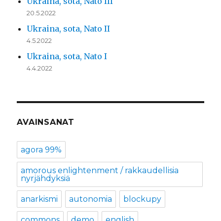
Ukraina, sota, Nato III
20.5.2022
Ukraina, sota, Nato II
4.5.2022
Ukraina, sota, Nato I
4.4.2022
AVAINSANAT
agora 99%
amorous enlightenment / rakkaudellisia
nyrjähdyksiä
anarkismi
autonomia
blockupy
commons
demo
english