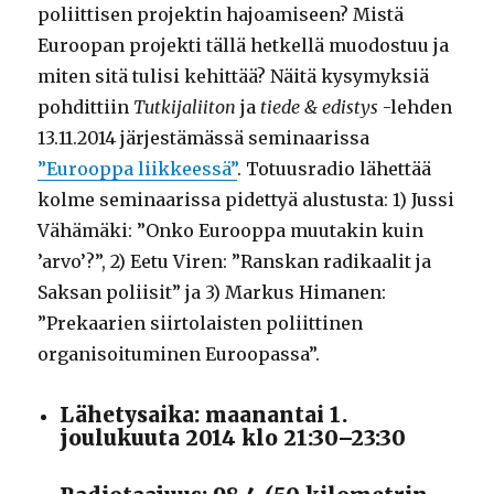
poliittisen projektin hajoamiseen? Mistä
Euroopan projekti tällä hetkellä muodostuu ja
miten sitä tulisi kehittää? Näitä kysymyksiä
pohdittiin
Tutkijaliiton
ja
tiede & edistys
-lehden
13.11.2014 järjestämässä seminaarissa
”Eurooppa liikkeessä”
. Totuusradio lähettää
kolme seminaarissa pidettyä alustusta: 1) Jussi
Vähämäki: ”Onko Eurooppa muutakin kuin
’arvo’?”, 2) Eetu Viren: ”Ranskan radikaalit ja
Saksan poliisit” ja 3) Markus Himanen:
”Prekaarien siirtolaisten poliittinen
organisoituminen Euroopassa”.
Lähetysaika: maanantai 1.
joulukuuta 2014 klo 21:30–23:30