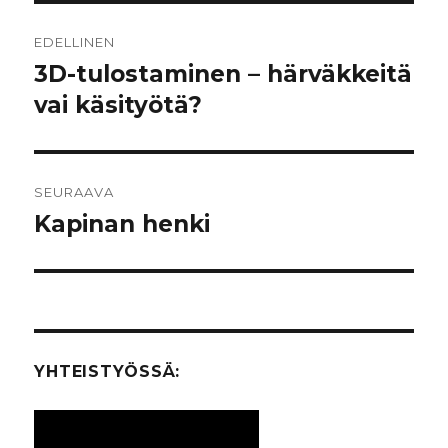
Artikkelien
EDELLINEN
selaus
3D-tulostaminen – härväkkeitä
Edellinen
vai käsityötä?
artikkeli:
SEURAAVA
Kapinan henki
Seuraava
artikkeli:
YHTEISTYÖSSÄ: