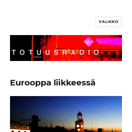
VALIKKO
Totuusradio
Eurooppa liikkeessä