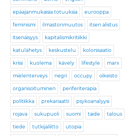
epäajanmukaisia totuuksia
eurooppa
feminismi
ilmastonmuutos
itsen alistus
itsenäisyys
kapitalismikritiikki
katulähetys
keskustelu
kolonisaatio
kriisi
kuolema
kävely
lifestyle
marx
mielenterveys
negri
occupy
oikeisto
organisoituminen
periferiterapia
politiikka
prekariaatti
psykoanalyysi
rojava
sukupuoli
suomi
taide
talous
tiede
tutkijaliitto
utopia