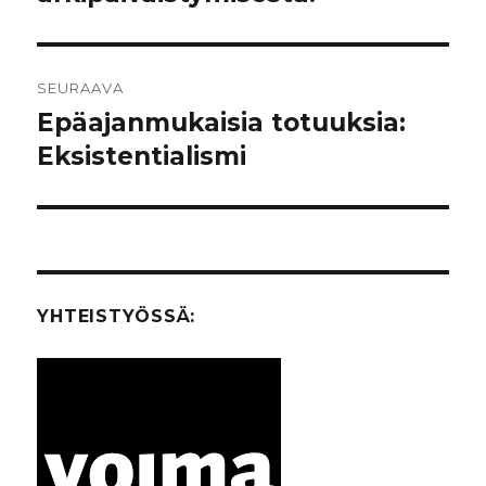
SEURAAVA
Epäajanmukaisia totuuksia:
Seuraava
Eksistentialismi
artikkeli:
YHTEISTYÖSSÄ: