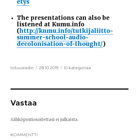
etys
The presentations can also be
listened at Kumu.info
(
http://kumu.info/tutkijaliitto-
summer-school-audio-
decolonisation-of-thought/
)
Kirjoittaja
totuusradio
Julkaistu
28.10.2019
Kategoriat
Ei kategoriaa
Vastaa
Sähköpostiosoitettasi ei julkaista.
KOMMENTTI