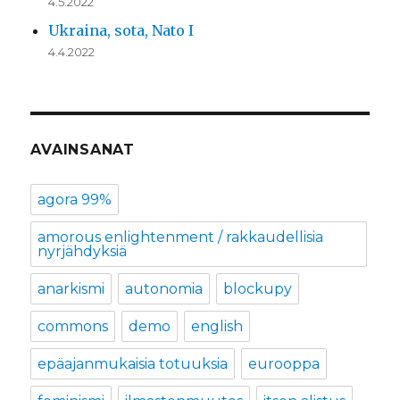
4.5.2022
Ukraina, sota, Nato I
4.4.2022
AVAINSANAT
agora 99%
amorous enlightenment / rakkaudellisia
nyrjähdyksiä
anarkismi
autonomia
blockupy
commons
demo
english
epäajanmukaisia totuuksia
eurooppa