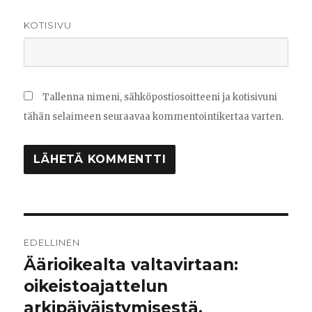
KOTISIVU
Tallenna nimeni, sähköpostiosoitteeni ja kotisivuni
tähän selaimeen seuraavaa kommentointikertaa varten.
Artikkelien
EDELLINEN
selaus
Äärioikealta valtavirtaan:
Edellinen
oikeistoajattelun
artikkeli:
arkipäiväistymisestä.