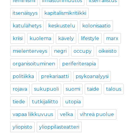
feminismi
ilmastonmuutos
itsen alistus
itsenäisyys
kapitalismikritiikki
katulähetys
keskustelu
kolonisaatio
kriisi
kuolema
kävely
lifestyle
marx
mielenterveys
negri
occupy
oikeisto
organisoituminen
periferiterapia
politiikka
prekariaatti
psykoanalyysi
rojava
sukupuoli
suomi
taide
talous
tiede
tutkijaliitto
utopia
vapaa liikkuvuus
velka
vihreä puolue
yliopisto
ylioppilasteatteri