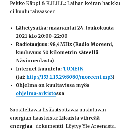
Pekko Käppi & K.H.H.L.: Laihan koiran haukku
ei kuulu taivaaseen
Lähetysaika: maanantai 24. toukokuuta
2021 klo 20:00–22:00
Radiotaajuus: 98,4MHz (Radio Moreeni,
kuuluvuus 50 kilometrin säteellä
Näsinneulasta)
Internet-kuuntelu:
TUNEIN
(tai:
http://153.1.15.29:8080/moreeni.mp3
)
Ohjelma on kuultavissa myös
ohjelma-arkisto
ssa
Suositeltavaa lisäkatsottavaa uusiutuvan
energian haasteista:
Likaista vihreää
energiaa
-dokumentti. Löytyy Yle Areenasta.