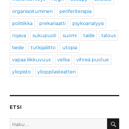
organisoituminen
periferiterapia
politiikka
prekariaatti
psykoanalyysi
rojava
sukupuoli
suomi
taide
talous
tiede
tutkijaliitto
utopia
vapaa liikkuvuus
velka
vihreä puolue
yliopisto
ylioppilasteatteri
ETSI
HA
Etsi: