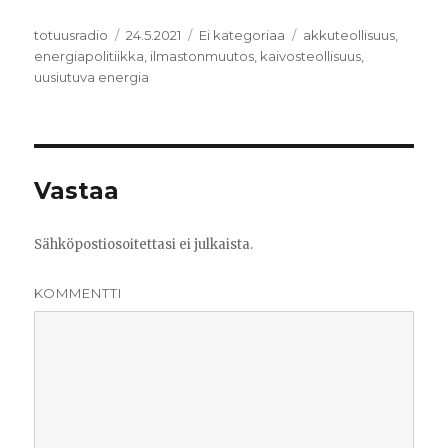
Kirjoittaja
totuusradio
Julkaistu
24.5.2021
Kategoriat
Ei kategoriaa
Avainsanat
akkuteollisuus
,
energiapolitiikka
,
ilmastonmuutos
,
kaivosteollisuus
,
uusiutuva energia
Vastaa
Sähköpostiosoitettasi ei julkaista.
KOMMENTTI