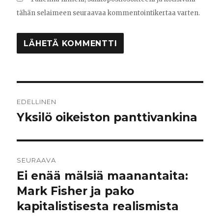
tähän selaimeen seuraavaa kommentointikertaa varten.
Artikkelien
EDELLINEN
selaus
Yksilö oikeiston panttivankina
Edellinen
artikkeli:
SEURAAVA
Ei enää mälsiä maanantaita:
Seuraava
Mark Fisher ja pako
artikkeli:
kapitalistisesta realismista