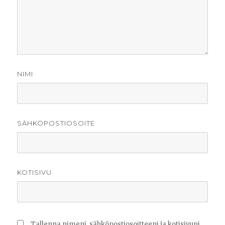
NIMI
SÄHKÖPOSTIOSOITE
KOTISIVU
Tallenna nimeni, sähköpostiosoitteeni ja kotisivuni