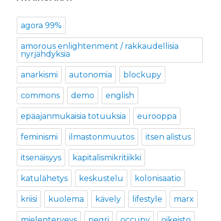
agora 99%
amorous enlightenment / rakkaudellisia
nyrjähdyksiä
anarkismi
autonomia
blockupy
commons
demo
english
epäajanmukaisia totuuksia
eurooppa
feminismi
ilmastonmuutos
itsen alistus
itsenäisyys
kapitalismikritiikki
katulähetys
keskustelu
kolonisaatio
kriisi
kuolema
kävely
lifestyle
marx
mielenterveys
negri
occupy
oikeisto