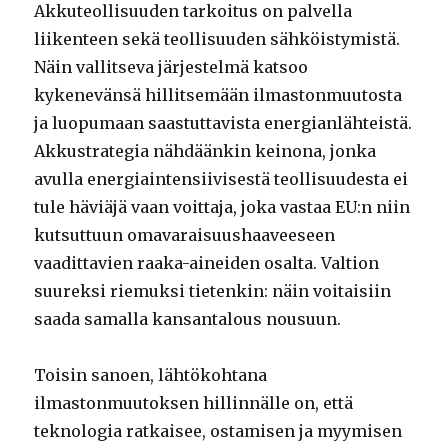
Akkuteollisuuden tarkoitus on palvella
liikenteen sekä teollisuuden sähköistymistä.
Näin vallitseva järjestelmä katsoo
kykenevänsä hillitsemään ilmastonmuutosta
ja luopumaan saastuttavista energianlähteistä.
Akkustrategia nähdäänkin keinona, jonka
avulla energiaintensiivisestä teollisuudesta ei
tule häviäjä vaan voittaja, joka vastaa EU:n niin
kutsuttuun omavaraisuushaaveeseen
vaadittavien raaka-aineiden osalta. Valtion
suureksi riemuksi tietenkin: näin voitaisiin
saada samalla kansantalous nousuun.
Toisin sanoen, lähtökohtana
ilmastonmuutoksen hillinnälle on, että
teknologia ratkaisee, ostamisen ja myymisen