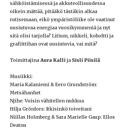
sähköistämisessä ja akkuteollisuudessa
oikein mättää, pitääkö tästäkin alkaa
rutisemaan, eikö ympäristöliike ole vaatinut
uusiutuvaa energiaa vuosikymmeniä ja nyt
sitä olisi tarjolla? Litium, nikkeli, koboltti ja
grafiittihan ovat uusiutuvia, vai mitä?
Toimittajina
Aura Kalli
ja
Sisli Piisilä
Musiikki:
Maria Kalaniemi & Eero Grundström:
Metsähanhet
Njihe: Voisin vähitellen nukkua
Hilja Grönfors: Itkisinkö toiveitani
Niillas Holmberg & Sara Marielle Gaup: Ellos
Deatnu