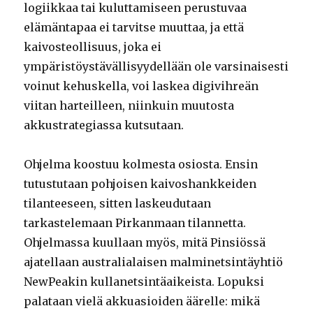
logiikkaa tai kuluttamiseen perustuvaa
elämäntapaa ei tarvitse muuttaa, ja että
kaivosteollisuus, joka ei
ympäristöystävällisyydellään ole varsinaisesti
voinut kehuskella, voi laskea digivihreän
viitan harteilleen, niinkuin muutosta
akkustrategiassa kutsutaan.
Ohjelma koostuu kolmesta osiosta. Ensin
tutustutaan pohjoisen kaivoshankkeiden
tilanteeseen, sitten laskeudutaan
tarkastelemaan Pirkanmaan tilannetta.
Ohjelmassa kuullaan myös, mitä Pinsiössä
ajatellaan australialaisen malminetsintäyhtiö
NewPeakin kullanetsintäaikeista. Lopuksi
palataan vielä akkuasioiden äärelle: mikä