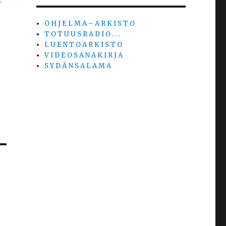
O H J E L M A – A R K I S T O
T O T U U S R A D I O . . .
L U E N T O A R K I S T O
V I D E O S A N A K I R J A
S Y D Ä N S A L A M A