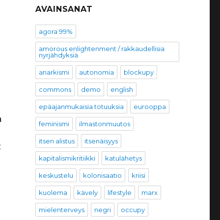
AVAINSANAT
agora 99%
amorous enlightenment / rakkaudellisia
nyrjähdyksiä
anarkismi
autonomia
blockupy
commons
demo
english
epäajanmukaisia totuuksia
eurooppa
a
feminismi
ilmastonmuutos
itsen alistus
itsenäisyys
t
kapitalismikritiikki
katulähetys
keskustelu
kolonisaatio
kriisi
kuolema
kävely
lifestyle
marx
mielenterveys
negri
occupy