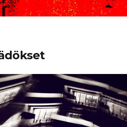
äädökset