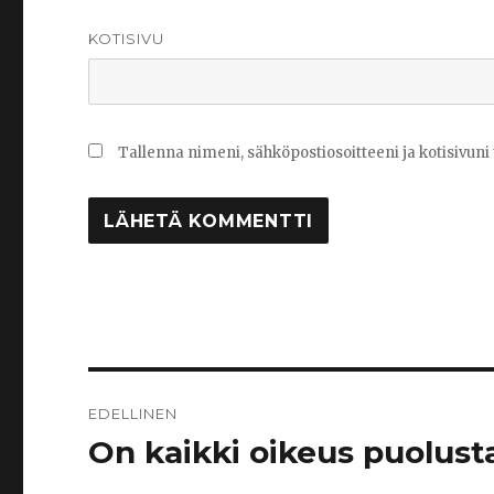
KOTISIVU
Tallenna nimeni, sähköpostiosoitteeni ja kotisivu
Artikkelien
EDELLINEN
selaus
On kaikki oikeus puolust
Edellinen
artikkeli: