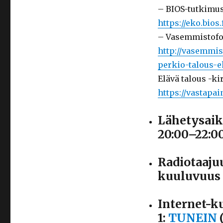
– BIOS-tutkimu
https://eko.bios.
– Vasemmistofo
http://vasemmis
perkio-talous-e
Elävä talous -ki
https://vastapai
Lähetysaik
20:00–22:0
Radiotaaju
kuuluvuus 
Internet-k
1:
TUNEIN
(