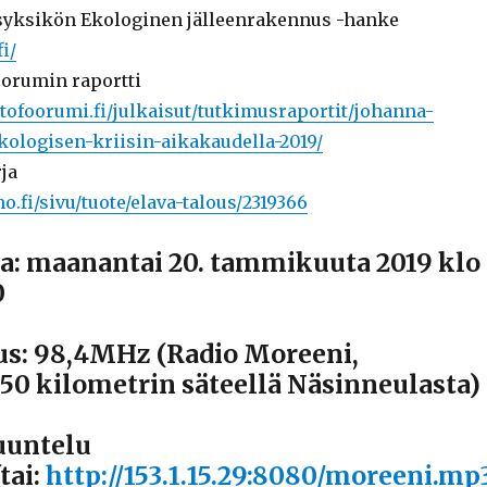
syksikön Ekologinen jälleenrakennus -hanke
fi/
orumin raportti
tofoorumi.fi/julkaisut/tutkimusraportit/johanna-
kologisen-kriisin-aikakaudella-2019/
rja
no.fi/sivu/tuote/elava-talous/2319366
a: maanantai 20. tammikuuta 2019 klo
0
us: 98,4MHz (Radio Moreeni,
50 kilometrin säteellä Näsinneulasta)
uuntelu
tai:
http://153.1.15.29:8080/moreeni.mp