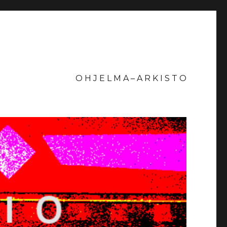
O H J E L M A – A R K I S T O