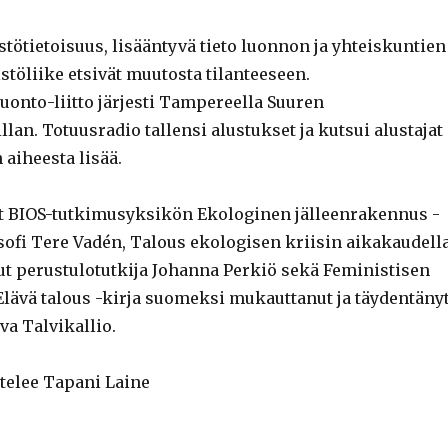
tötietoisuus, lisääntyvä tieto luonnon ja yhteiskuntien
istöliike etsivät muutosta tilanteeseen.
nto-liitto järjesti Tampereella Suuren
lan. Totuusradio tallensi alustukset ja kutsui alustajat
aiheesta lisää.
t
BIOS-tutkimusyksikön Ekologinen jälleenrakennus -
sofi Tere Vadén,
Talous ekologisen kriisin aikakaudell
ut perustulotutkija Johanna Perkiö sekä
Feministisen
Elävä talous -kirja suomeksi mukauttanut ja täydentäny
eva Talvikallio.
telee Tapani Laine