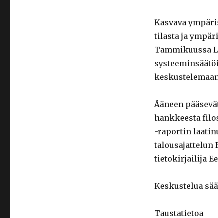
Kasvava ympäris
tilasta ja ympär
Tammikuussa Luo
systeeminsäätöil
keskustelemaan 
Ääneen pääsevä
hankkeesta filo
-raportin laatin
talousajattelun 
tietokirjailija E
Keskustelua sää
Taustatietoa