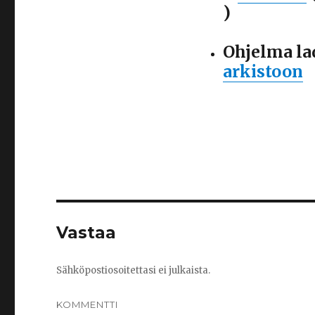
)
Ohjelma la
arkistoon
Vastaa
Sähköpostiosoitettasi ei julkaista.
KOMMENTTI