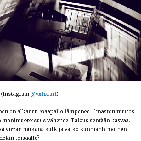
i (Instagram
@vxhx.art
)
en on alkanut. Maapallo lämpenee. Ilmastonmuutos
n monimuotoisuus vähenee. Talous sentään kasvaa.
sä virran mukana kulkija vaiko kunnianhimoinen
nekin toisaalle?