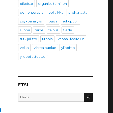
oikeisto
organisoituminen
periferiterapia
politiikka
prekariaatti
psykoanalyysi
rojava
sukupuoli
suomi
taide
talous
tiede
tutkijaliitto
utopia
vapaa liikkuvuus
velka
vihreä puolue
yliopisto
ylioppilasteatteri
ETSI
HAKU
Etsi:
3