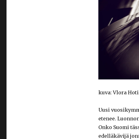
kuva: Vlora Hot
Uusi vuosikymm
etenee. Luonno
Onko Suomi täs
edelläkävijä jon