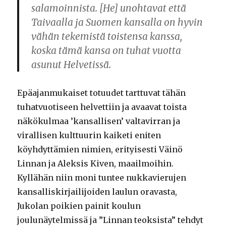
salamoinnista. [He] unohtavat että
Taivaalla ja Suomen kansalla on hyvin
vähän tekemistä toistensa kanssa,
koska tämä kansa on tuhat vuotta
asunut Helvetissä.
Epäajanmukaiset totuudet tarttuvat tähän
tuhatvuotiseen helvettiin ja avaavat toista
näkökulmaa ’kansallisen’ valtavirran ja
virallisen kulttuurin kaiketi eniten
köyhdyttämien nimien, erityisesti Väinö
Linnan ja Aleksis Kiven, maailmoihin.
Kyllähän niin moni tuntee nukkavierujen
kansalliskirjailijoiden laulun oravasta,
Jukolan poikien painit koulun
joulunäytelmissä ja ”Linnan teoksista” tehdyt