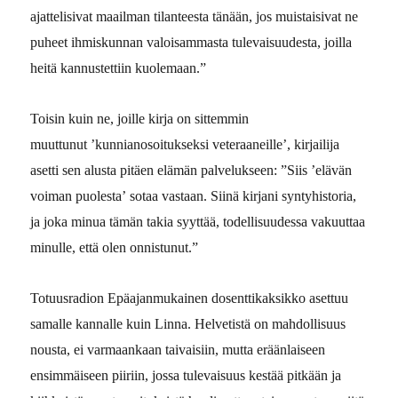
ajattelisivat maailman
t
ilanteesta tänään, jos muistaisivat ne
puheet ihmiskunnan valoisammasta tulevaisuudesta, joilla
heitä kannustettiin kuolemaan.”
Toisin kuin ne, joille kirja on sittemmin
muuttunut
’
kunnianosoitukseksi veteraaneille
’
, kirjailija
asett
i
sen
alusta pitäen
elämän palvelukseen: ”
Siis
’
elävän
voiman puole
st
a
’
sotaa vastaan. Siinä kirjani syntyhistoria,
ja joka minua tämän takia syyttää, todel
l
isuudessa vakuuttaa
minulle, että olen onnistunut.”
Totuusradion Epäajanmukainen dosenttikaksikko asettuu
samalle kannalle kuin Linna. Helvetistä on mahdollisuus
nousta, ei varmaankaan taivaisiin, mutta eräänlaiseen
ensimmäiseen piiriin, jossa tulevaisuus kestää pitkään ja