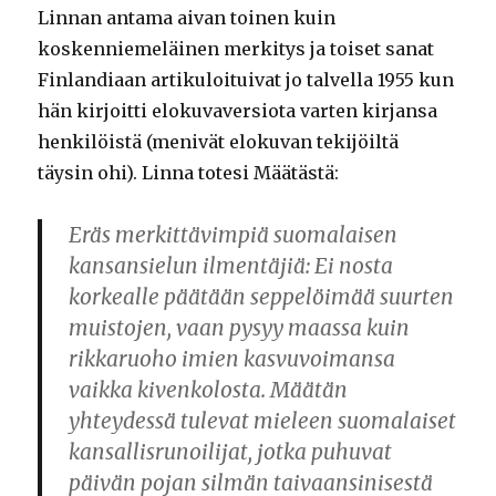
Linnan antama aivan toinen kuin
koskenniemeläinen merkitys ja toiset sanat
Finlandiaan artikuloituivat jo talvella 1955 kun
hän kirjoitti elokuvaversiota varten kirjansa
henkilöistä (menivät elokuvan tekijöiltä
täysin ohi). Linna totesi Määtästä:
Eräs merkittävimpiä suomalaisen
kansansielun ilmentäjiä: Ei nosta
korkealle päätään seppelöimää suurten
muistojen, vaan pysyy maassa kuin
rikkaruoho imien kasvuvoimansa
vaikka kivenkolosta. Määtän
yhteydessä tulevat mieleen suomalaiset
kansallisrunoilijat, jotka puhuvat
päivän pojan silmän taivaansinisestä