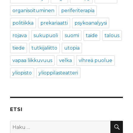
organisoituminen
periferiterapia
politiikka
prekariaatti
psykoanalyysi
rojava
sukupuoli
suomi
taide
talous
tiede
tutkijaliitto
utopia
vapaa liikkuvuus
velka
vihreä puolue
yliopisto
ylioppilasteatteri
ETSI
HA
Etsi: