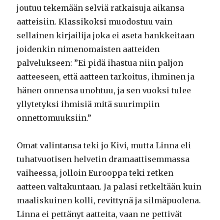
joutuu tekemään selviä ratkaisuja aikansa
aatteisiin. Klassikoksi muodostuu vain
sellainen kirjailija joka ei aseta hankkeitaan
joidenkin nimenomaisten aatteiden
palvelukseen: ”E
i pidä ihastua niin paljon
aatteeseen, että aatteen tarkoitus, ihminen ja
hänen onnensa unohtuu, ja sen vuoksi tulee
yllytetyksi ihmisiä mitä suurimpiin
onnettomuuksiin.”
Omat valintansa teki jo Kivi, mutta Linna eli
tuhatvuotisen helvetin dramaattisemmassa
vaiheessa, jolloin
Eurooppa teki retken
aatteen valtakuntaan. Ja palasi retkeltään kuin
maaliskuinen kolli, revittynä ja silmäpuolena.
Linna ei pettänyt aatteita, vaan ne pettivät