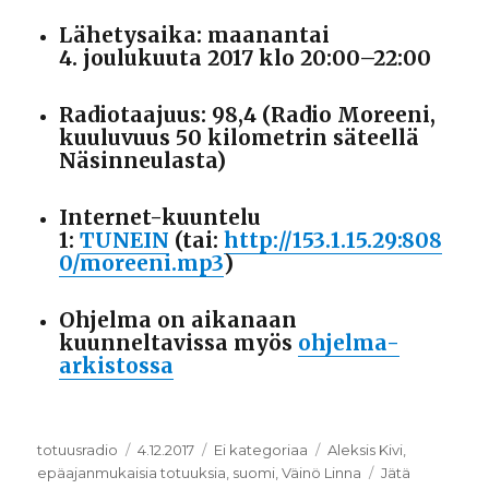
Lähetysaika: maanantai
4. joulukuuta 2017 klo 20:00–22:00
Radiotaajuus: 98,4 (Radio Moreeni,
kuuluvuus 50 kilometrin säteellä
Näsinneulasta)
Internet-kuuntelu
1:
TUNEIN
(tai:
http://153.1.15.29:808
0/moreeni.mp3
)
Ohjelma on aikanaan
kuunneltavissa myös
ohjelma-
arkistossa
Kirjoittaja
totuusradio
Julkaistu
4.12.2017
Kategoriat
Ei kategoriaa
Avainsanat
Aleksis Kivi
,
epäajanmukaisia totuuksia
,
suomi
,
Väinö Linna
Jätä