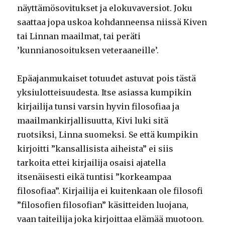
näyttämösovitukset ja elokuvaversiot. Joku
saattaa jopa uskoa kohdanneensa niissä Kiven
tai Linnan maailmat, tai peräti
’kunnianosoituksen veteraaneille’.
Epäajanmukaiset totuudet astuvat pois tästä
yksiulotteisuudesta. Itse asiassa kumpikin
kirjailija tunsi varsin hyvin filosofiaa ja
maailmankirjallisuutta, Kivi luki sitä
ruotsiksi, Linna suomeksi. Se että kumpikin
kirjoitti ”kansallisista aiheista” ei siis
tarkoita ettei kirjailija osaisi ajatella
itsenäisesti eikä tuntisi ”korkeampaa
filosofiaa”. Kirjailija ei kuitenkaan ole filosofi
”filosofien filosofian” käsitteiden luojana,
vaan taiteilija joka kirjoittaa elämää muotoon.