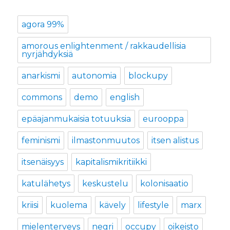
agora 99%
amorous enlightenment / rakkaudellisia
nyrjähdyksiä
anarkismi
autonomia
blockupy
commons
demo
english
epäajanmukaisia totuuksia
eurooppa
feminismi
ilmastonmuutos
itsen alistus
itsenäisyys
kapitalismikritiikki
katulähetys
keskustelu
kolonisaatio
kriisi
kuolema
kävely
lifestyle
marx
mielenterveys
negri
occupy
oikeisto