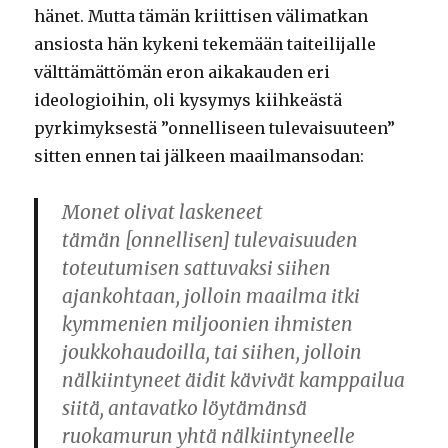
hänet. Mutta tämän kriittisen välimatkan
ansiosta hän kykeni tekemään taiteilijalle
välttämättömän eron aikakauden eri
ideologioihin, oli kysymys kiihkeästä
pyrkimyksestä ”onnelliseen tulevaisuuteen”
sitten ennen tai jälkeen maailmansodan:
M
onet olivat laskeneet
tämän
[onnellisen]
tulevaisuuden
toteutumisen sattuvaksi siihen
ajankohtaan, jolloin maailma itki
kymmenien miljoonien ihmisten
joukkohaudoilla, tai siihen, jolloin
nälkiintyneet äidit kävivät kamppailua
siitä, antavatko löytämänsä
ruokamurun yhtä nälkiintyneelle