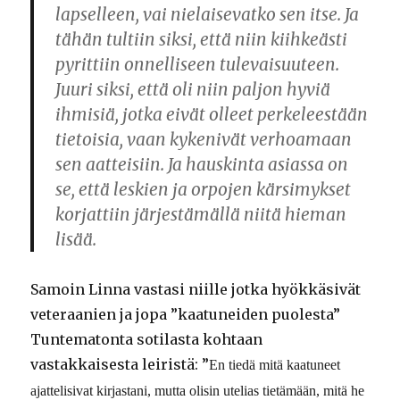
lapselleen, vai nielaisevatko sen itse. Ja
tähän tultiin siksi, että niin kiihkeästi
pyrittiin onnelliseen tulevaisuuteen.
Juuri siksi, että oli niin paljon hyviä
ihmisiä, jotka eivät olleet perkeleestään
tietoisia, vaan kykenivät verhoamaan
sen aatteisiin. Ja hauskinta asiassa on
se, että leskien ja orpojen kärsimykset
korjattiin järjestämällä niitä hieman
lisää.
Samoin
Linna vastasi niille jotka hyökkäsivät
veteraanien ja jopa ”kaatuneiden puolesta”
Tuntematonta sotilasta
kohtaan
vastakkaisesta leiristä
: ”
En tiedä mitä kaatuneet
ajattelisivat kirjastani, mutta olisin utelias tietämään, mitä he