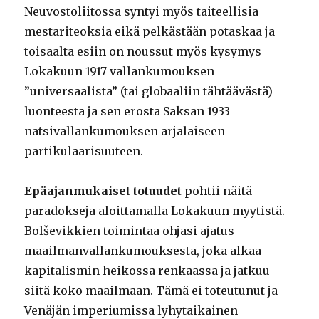
Neuvostoliitossa syntyi myös taiteellisia
mestariteoksia eikä pelkästään potaskaa ja
toisaalta esiin on noussut myös kysymys
Lokakuun 1917 vallankumouksen
”universaalista” (tai globaaliin tähtäävästä)
luonteesta ja sen erosta Saksan 1933
natsivallankumouksen arjalaiseen
partikulaarisuuteen.
Epäajanmukaiset totuudet
pohtii näitä
paradokseja aloittamalla Lokakuun myytistä.
Bolševikkien toimintaa ohjasi ajatus
maailmanvallankumouksesta, joka alkaa
kapitalismin heikossa renkaassa ja jatkuu
siitä koko maailmaan. Tämä ei toteutunut ja
Venäjän imperiumissa lyhytaikainen