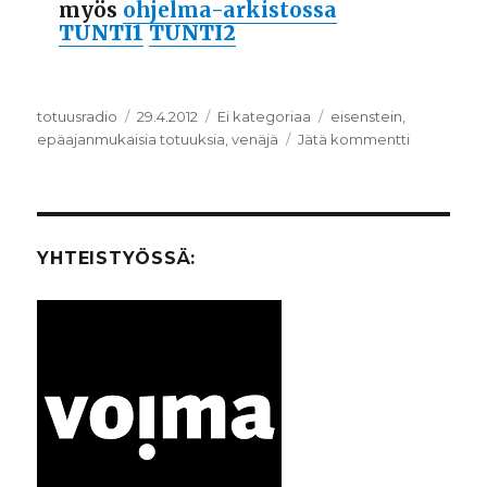
myös
ohjelma-arkistossa
TUNTI1
TUNTI2
Kirjoittaja
totuusradio
Julkaistu
29.4.2012
Kategoriat
Ei kategoriaa
Avainsanat
eisenstein
,
epäajanmukaisia totuuksia
,
venäjä
Jätä kommentti
artikkeliin
Epäajanmu
totuuksia:
Suuren
Lokakuun
varjo
YHTEISTYÖSSÄ: