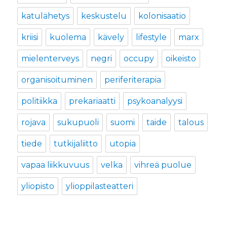
katulähetys
keskustelu
kolonisaatio
kriisi
kuolema
kävely
lifestyle
marx
mielenterveys
negri
occupy
oikeisto
organisoituminen
periferiterapia
politiikka
prekariaatti
psykoanalyysi
rojava
sukupuoli
suomi
taide
talous
tiede
tutkijaliitto
utopia
vapaa liikkuvuus
velka
vihreä puolue
yliopisto
ylioppilasteatteri