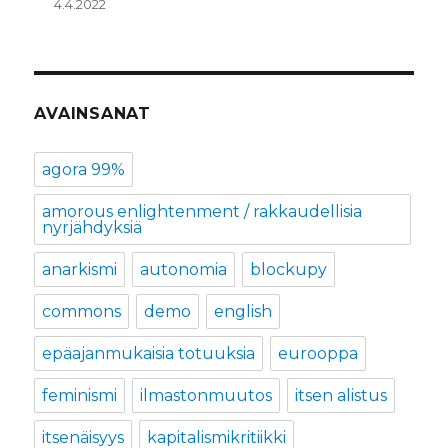
4.4.2022
AVAINSANAT
agora 99%
amorous enlightenment / rakkaudellisia
nyrjähdyksiä
anarkismi
autonomia
blockupy
commons
demo
english
epäajanmukaisia totuuksia
eurooppa
feminismi
ilmastonmuutos
itsen alistus
itsenäisyys
kapitalismikritiikki