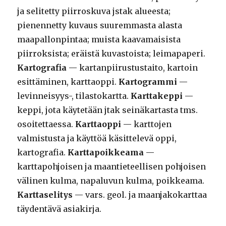
ja selitetty piirroskuva jstak alueesta;
pienennetty kuvaus suuremmasta alasta
maapallonpintaa; muista kaavamaisista
piirroksista; eräistä kuvastoista; leimapaperi.
Kartografia
— kartanpiirustustaito, kartoin
esittäminen, karttaoppi.
Kartogrammi
—
levinneisyys-, tilastokartta.
Karttakeppi
—
keppi, jota käytetään jtak seinäkartasta tms.
osoitettaessa.
Karttaoppi
— karttojen
valmistusta ja käyttöä käsittelevä oppi,
kartografia.
Karttapoikkeama
—
karttapohjoisen ja maantieteellisen pohjoisen
välinen kulma, napaluvun kulma, poikkeama.
Karttaselitys
— vars. geol. ja maanjakokarttaa
täydentävä asiakirja.