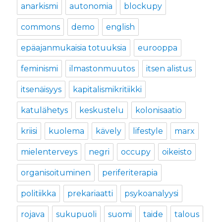
anarkismi
autonomia
blockupy
commons
demo
english
epäajanmukaisia totuuksia
eurooppa
feminismi
ilmastonmuutos
itsen alistus
itsenäisyys
kapitalismikritiikki
katulähetys
keskustelu
kolonisaatio
kriisi
kuolema
kävely
lifestyle
marx
mielenterveys
negri
occupy
oikeisto
organisoituminen
periferiterapia
politiikka
prekariaatti
psykoanalyysi
rojava
sukupuoli
suomi
taide
talous