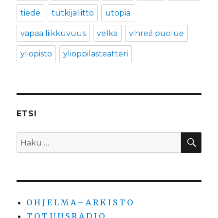
tiede
tutkijaliitto
utopia
vapaa liikkuvuus
velka
vihreä puolue
yliopisto
ylioppilasteatteri
ETSI
HA
Etsi:
O H J E L M A – A R K I S T O
T O T U U S R A D I O . . .