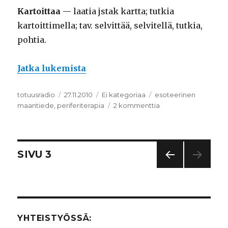
Kartoittaa
— laatia jstak kartta; tutkia
kartoittimella; tav. selvittää, selvitellä, tutkia,
pohtia.
Jatka lukemista
”Liite A: Paikallissanasto”
Kirjoittaja
totuusradio
Julkaistu
27.11.2010
Kategoriat
Ei kategoriaa
Avainsanat
esoteerinen
maantiede
,
periferiterapia
2 kommenttia
artikkeliin
Liite
A:
Paikallissanasto
Artikkelien
SIVU
3
EDEL
selaus
LINE
N
SIVU
YHTEISTYÖSSÄ: