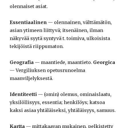
olennaiset asiat.
Essentiaalinen
— olennainen, välttämätön,
asian ytimeen liittyvä; itsenäinen, ilman
näkyvää syytä syntyvä t. toimiva, ulkoisista
tekijöistä riippumaton.
Geografia
— maantiede, maantieto.
Georgica
— Vergiliuksen opetusrunoelma
maanviljelyksestä.
Identiteetti
— (omin) olemus, ominaislaatu,
yksilöllisyys, essentia; henkilöys; katsoa
kaksi asiaa yhtäläiseksi, yhtäläisyys, samuus.
Kartta
— mittakaavan mukainen, pelkistetty