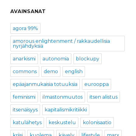
AVAINSANAT
agora 99%
amorous enlightenment / rakkaudellisia
nyrjähdyksiä
anarkismi
autonomia
blockupy
commons
demo
english
epäajanmukaisia totuuksia
eurooppa
feminismi
ilmastonmuutos
itsen alistus
itsenäisyys
kapitalismikritiikki
katulähetys
keskustelu
kolonisaatio
kriisi
kuolema
kävely
lifestyle
marx