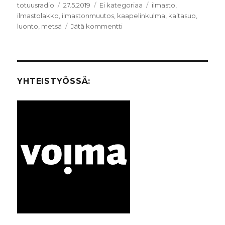
Kirjoittaja
totuusradio
Julkaistu
27.5.2019
Kategoriat
Ei kategoriaa
Avainsanat
ilmasto
,
ilmastolakko
,
ilmastonmuutos
,
kaapelinkulma
,
kaitasuo
,
luonto
,
metsä
Jätä kommentti
artikkeliin
Korpeimme
kuiskintaa.
Ympäristötekoja
nyt.
YHTEISTYÖSSÄ: