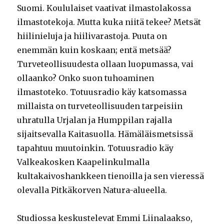
Suomi. Koululaiset vaativat ilmastolakossa
ilmastotekoja. Mutta kuka niitä tekee? Metsät
hiilinieluja ja hiilivarastoja. Puuta on
enemmän kuin koskaan; entä metsää?
Turveteollisuudesta ollaan luopumassa, vai
ollaanko? Onko suon tuhoaminen
ilmastoteko. Totuusradio käy katsomassa
millaista on turveteollisuuden tarpeisiin
uhratulla Urjalan ja Humppilan rajalla
sijaitsevalla Kaitasuolla. Hämäläismetsissä
tapahtuu muutoinkin. Totuusradio käy
Valkeakosken Kaapelinkulmalla
kultakaivoshankkeen tienoilla ja sen vieressä
olevalla Pitkäkorven Natura-alueella.
Studiossa keskustelevat Emmi Liinalaakso,