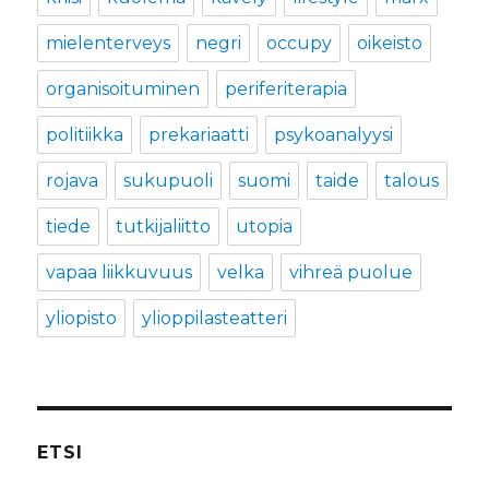
mielenterveys
negri
occupy
oikeisto
organisoituminen
periferiterapia
politiikka
prekariaatti
psykoanalyysi
rojava
sukupuoli
suomi
taide
talous
tiede
tutkijaliitto
utopia
vapaa liikkuvuus
velka
vihreä puolue
yliopisto
ylioppilasteatteri
ETSI