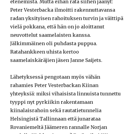
etenemistä. Mutta eihän rata siihen jäänyt:
Peter Vesterbacka ilmoitti rakennuttavansa
radan yksityisen rahoituksen turvin ja väittipä
vielä pokkana, että hän on jo aloittanut
neuvottelut saamelaisten kanssa.
Jälkimmäinen oli puhdasta puppua.
Ratahankkeen uhista kertoo
saamelaiskäräjien jäsen Janne Saijets.
Lähetyksessä pengotaan myös vähän
rahamies Peter Vesterbackan Kiinan
yhteyksiä: miksi vihaisista linnuista tunnettu
tyyppi nyt pyrkiikin rakentamaan
kiinalaisrahoin sekä rautatietunnelia
Helsingistä Tallinnaan että junarataa
Rovaniemeltä Jäämeren rannalle Norjan