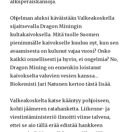
alkuperäiskansoja.
Ohjelman aluksi käväistään Valkeakoskella
sijaitsevalla Dragon Miningin
kultakaivoksella. Mitä tuolle Suomen
pienimmälle kaivokselle kuuluu nyt, kun sen
avaamisesta on kulunut vajaa vuosi? Onko
kaikki onnellisesti ja hyvin, ei ongelmia? No,
Dragon Mining on ennenkin loistanut
kaivokselta valuvien vesien kanssa…
Biokemisti Jari Natunen kertoo tästä lisää.
Valkeakoskelta katse kääntyy pohjoiseen,
kohti jäämeren ratahanketta. Liikenne- ja
viestintäministeriö ilmoitti viime talvena,
ettei se aio tällä erää edistää hankkeen