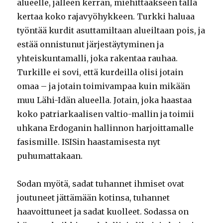
alueelle, jälleen kerran, miehittääkseen tällä
kertaa koko rajavyöhykkeen. Turkki haluaa
työntää kurdit asuttamiltaan alueiltaan pois, ja
estää onnistunut järjestäytyminen ja
yhteiskuntamalli, joka rakentaa rauhaa.
Turkille ei sovi, että kurdeilla olisi jotain
omaa – ja jotain toimivampaa kuin mikään
muu Lähi-Idän alueella. Jotain, joka haastaa
koko patriarkaalisen valtio-mallin ja toimii
uhkana Erdoganin hallinnon harjoittamalle
fasismille. ISISin haastamisesta nyt
puhumattakaan.
Sodan myötä, sadat tuhannet ihmiset ovat
joutuneet jättämään kotinsa, tuhannet
haavoittuneet ja sadat kuolleet. Sodassa on