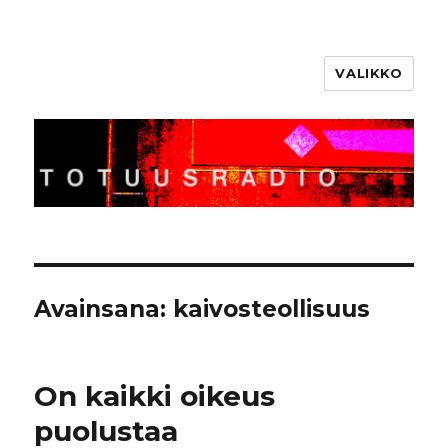
VALIKKO
Totuusradio
Avainsana:
kaivosteollisuus
On kaikki oikeus
puolustaa