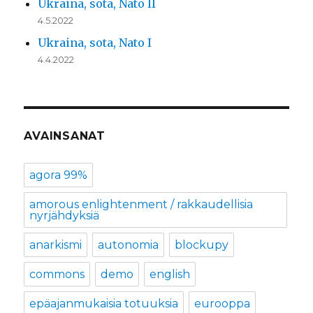
Ukraina, sota, Nato II
4.5.2022
Ukraina, sota, Nato I
4.4.2022
AVAINSANAT
agora 99%
amorous enlightenment / rakkaudellisia
nyrjähdyksiä
anarkismi
autonomia
blockupy
commons
demo
english
epäajanmukaisia totuuksia
eurooppa