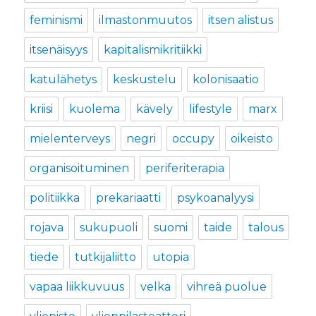
feminismi
ilmastonmuutos
itsen alistus
itsenäisyys
kapitalismikritiikki
katulähetys
keskustelu
kolonisaatio
kriisi
kuolema
kävely
lifestyle
marx
mielenterveys
negri
occupy
oikeisto
organisoituminen
periferiterapia
politiikka
prekariaatti
psykoanalyysi
rojava
sukupuoli
suomi
taide
talous
tiede
tutkijaliitto
utopia
vapaa liikkuvuus
velka
vihreä puolue