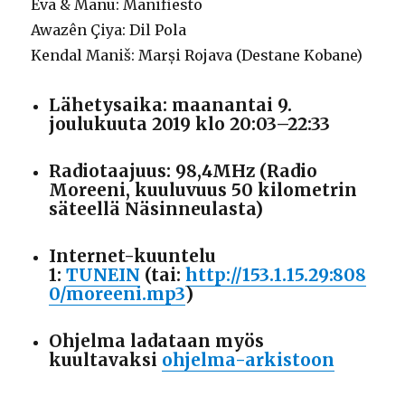
Eva & Manu: Manifiesto
Awazên Çiya: Dil Pola
Kendal Maniš: Marși Rojava (Destane Kobane)
Lähetysaika: maanantai 9.
joulukuuta 2019 klo 20:03–22:33
Radiotaajuus: 98,4MHz (Radio
Moreeni, kuuluvuus 50 kilometrin
säteellä Näsinneulasta)
Internet-kuuntelu
1:
TUNEIN
(tai:
http://153.1.15.29:808
0/moreeni.mp3
)
Ohjelma ladataan myös
kuultavaksi
ohjelma-arkistoon