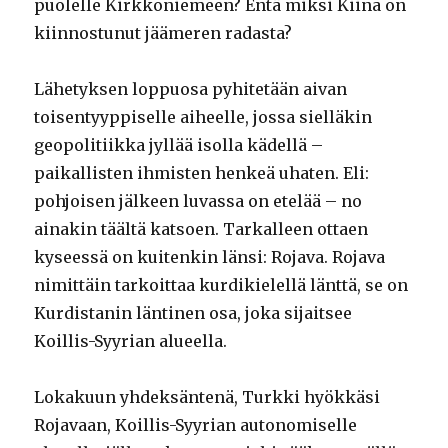
puolelle Kirkkoniemeen? Entä miksi Kiina on
kiinnostunut jäämeren radasta?
Lähetyksen loppuosa pyhitetään aivan
toisentyyppiselle aiheelle, jossa sielläkin
geopolitiikka jyllää isolla kädellä –
paikallisten ihmisten henkeä uhaten. Eli:
pohjoisen jälkeen luvassa on etelää – no
ainakin täältä katsoen. Tarkalleen ottaen
kyseessä on kuitenkin länsi: Rojava. Rojava
nimittäin tarkoittaa kurdikielellä länttä, se on
Kurdistanin läntinen osa, joka sijaitsee
Koillis-Syyrian alueella.
Lokakuun yhdeksäntenä, Turkki hyökkäsi
Rojavaan, Koillis-Syyrian autonomiselle