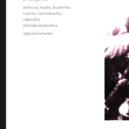
Avainsanat
elokuva
,
kauhu
,
kuolema
,
ruumis
,
ruumiskauhu
,
väkivalta
,
yhteiskuntaluokka
Jätä kommentti
artikkeliin
Ruumiskauhu