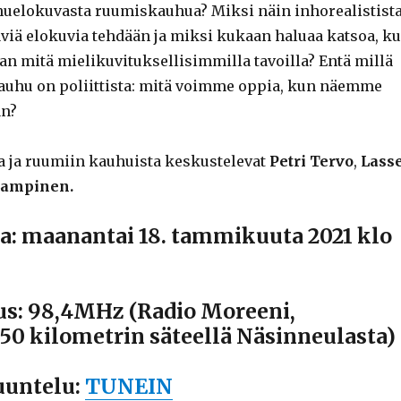
uelokuvasta ruumiskauhua? Miksi näin inhorealistist
täviä elokuvia tehdään ja miksi kukaan haluaa katsoa, k
an mitä mielikuvituksellisimmilla tavoilla? Entä millä
auhu on poliittista: mitä voimme oppia, kun näemme
än?
 ja ruumiin kauhuista keskustelevat
Petri Tervo
,
Lass
Lampinen
.
a: maanantai 18. tammikuuta 2021 klo
us: 98,4MHz (Radio Moreeni,
50 kilometrin säteellä Näsinneulasta)
uuntelu:
TUNEIN