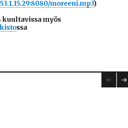
153.1.15.29:8080/moreeni.mp3
)
 kuultavissa myös
kisto
ssa
SEU
AA
A
SIV