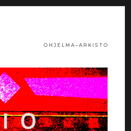
O H J E L M A – A R K I S T O