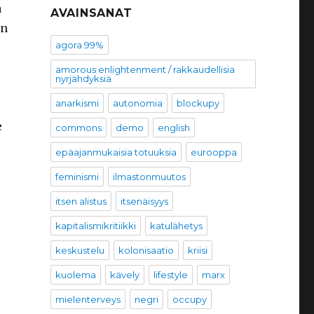
a
AVAINSANAT
un
agora 99%
amorous enlightenment / rakkaudellisia
nyrjähdyksiä
anarkismi
autonomia
blockupy
e
commons
demo
english
epäajanmukaisia totuuksia
eurooppa
feminismi
ilmastonmuutos
itsen alistus
itsenäisyys
kapitalismikritiikki
katulähetys
keskustelu
kolonisaatio
kriisi
kuolema
kävely
lifestyle
marx
mielenterveys
negri
occupy