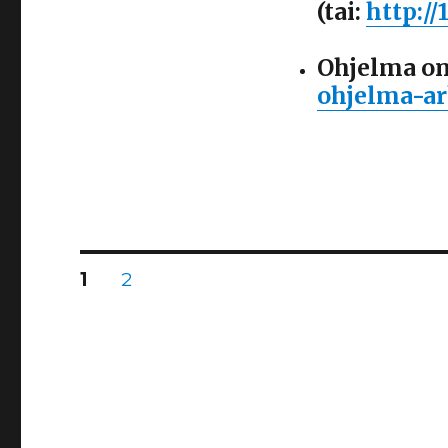
(tai:
http://
Ohjelma on
ohjelma-ar
Artikkelien
SIVU
1
SIVU
2
selaus