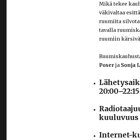
Mikä tekee kauh
väkivaltaa esit
ruumiita silvota
tavalla ruumisk
ruumiin kärsiv
Ruumiskauhusta
Poser
ja
Sonja 
Lähetysaik
20:00–22:15
Radiotaaju
kuuluvuus 
Internet-k