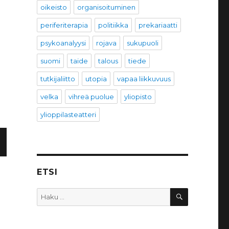
oikeisto
organisoituminen
periferiterapia
politiikka
prekariaatti
psykoanalyysi
rojava
sukupuoli
suomi
taide
talous
tiede
tutkijaliitto
utopia
vapaa liikkuvuus
velka
vihreä puolue
yliopisto
ylioppilasteatteri
R
V
ETSI
U
HAKU
Etsi: