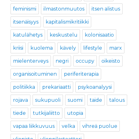
feminismi
ilmastonmuutos
itsen alistus
itsenäisyys
kapitalismikritiikki
katulähetys
keskustelu
kolonisaatio
kriisi
kuolema
kävely
lifestyle
marx
mielenterveys
negri
occupy
oikeisto
organisoituminen
periferiterapia
politiikka
prekariaatti
psykoanalyysi
rojava
sukupuoli
suomi
taide
talous
tiede
tutkijaliitto
utopia
vapaa liikkuvuus
velka
vihreä puolue