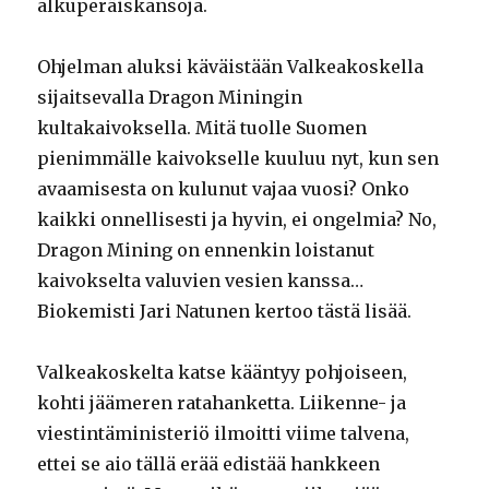
alkuperäiskansoja.
Ohjelman aluksi käväistään Valkeakoskella
sijaitsevalla Dragon Miningin
kultakaivoksella. Mitä tuolle Suomen
pienimmälle kaivokselle kuuluu nyt, kun sen
avaamisesta on kulunut vajaa vuosi? Onko
kaikki onnellisesti ja hyvin, ei ongelmia? No,
Dragon Mining on ennenkin loistanut
kaivokselta valuvien vesien kanssa…
Biokemisti Jari Natunen kertoo tästä lisää.
Valkeakoskelta katse kääntyy pohjoiseen,
kohti jäämeren ratahanketta. Liikenne- ja
viestintäministeriö ilmoitti viime talvena,
ettei se aio tällä erää edistää hankkeen