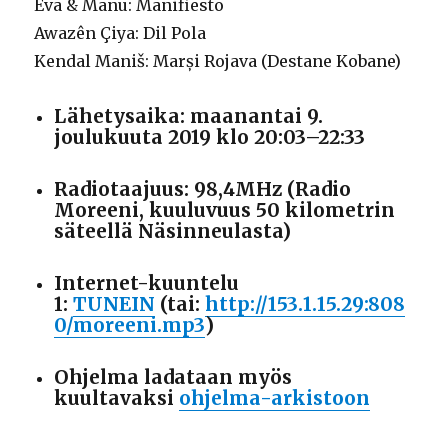
Eva & Manu: Manifiesto
Awazên Çiya: Dil Pola
Kendal Maniš: Marși Rojava (Destane Kobane)
Lähetysaika: maanantai 9.
joulukuuta 2019 klo 20:03–22:33
Radiotaajuus: 98,4MHz (Radio
Moreeni, kuuluvuus 50 kilometrin
säteellä Näsinneulasta)
Internet-kuuntelu
1:
TUNEIN
(tai:
http://153.1.15.29:808
0/moreeni.mp3
)
Ohjelma ladataan myös
kuultavaksi
ohjelma-arkistoon