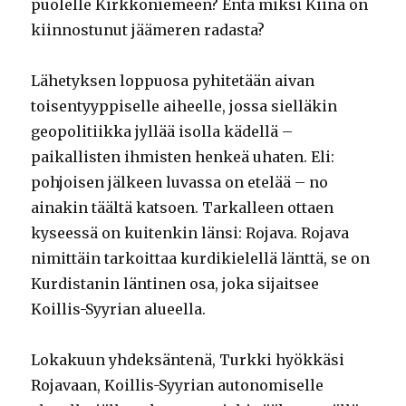
puolelle Kirkkoniemeen? Entä miksi Kiina on
kiinnostunut jäämeren radasta?
Lähetyksen loppuosa pyhitetään aivan
toisentyyppiselle aiheelle, jossa sielläkin
geopolitiikka jyllää isolla kädellä –
paikallisten ihmisten henkeä uhaten. Eli:
pohjoisen jälkeen luvassa on etelää – no
ainakin täältä katsoen. Tarkalleen ottaen
kyseessä on kuitenkin länsi: Rojava. Rojava
nimittäin tarkoittaa kurdikielellä länttä, se on
Kurdistanin läntinen osa, joka sijaitsee
Koillis-Syyrian alueella.
Lokakuun yhdeksäntenä, Turkki hyökkäsi
Rojavaan, Koillis-Syyrian autonomiselle