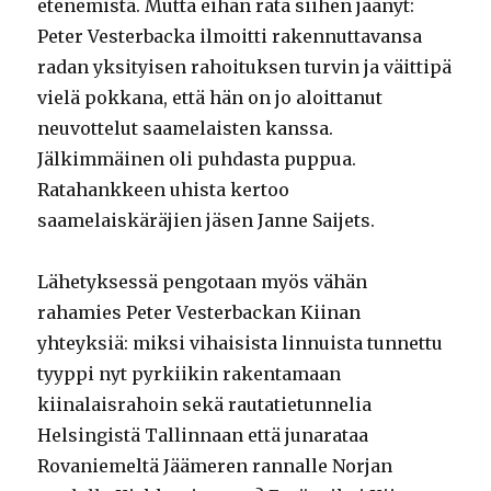
etenemistä. Mutta eihän rata siihen jäänyt:
Peter Vesterbacka ilmoitti rakennuttavansa
radan yksityisen rahoituksen turvin ja väittipä
vielä pokkana, että hän on jo aloittanut
neuvottelut saamelaisten kanssa.
Jälkimmäinen oli puhdasta puppua.
Ratahankkeen uhista kertoo
saamelaiskäräjien jäsen Janne Saijets.
Lähetyksessä pengotaan myös vähän
rahamies Peter Vesterbackan Kiinan
yhteyksiä: miksi vihaisista linnuista tunnettu
tyyppi nyt pyrkiikin rakentamaan
kiinalaisrahoin sekä rautatietunnelia
Helsingistä Tallinnaan että junarataa
Rovaniemeltä Jäämeren rannalle Norjan