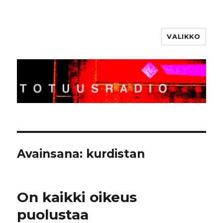
VALIKKO
Totuusradio
Avainsana:
kurdistan
On kaikki oikeus
puolustaa