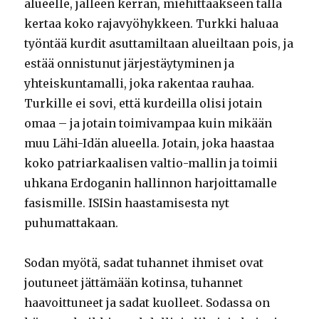
alueelle, jälleen kerran, miehittääkseen tällä
kertaa koko rajavyöhykkeen. Turkki haluaa
työntää kurdit asuttamiltaan alueiltaan pois, ja
estää onnistunut järjestäytyminen ja
yhteiskuntamalli, joka rakentaa rauhaa.
Turkille ei sovi, että kurdeilla olisi jotain
omaa – ja jotain toimivampaa kuin mikään
muu Lähi-Idän alueella. Jotain, joka haastaa
koko patriarkaalisen valtio-mallin ja toimii
uhkana Erdoganin hallinnon harjoittamalle
fasismille. ISISin haastamisesta nyt
puhumattakaan.
Sodan myötä, sadat tuhannet ihmiset ovat
joutuneet jättämään kotinsa, tuhannet
haavoittuneet ja sadat kuolleet. Sodassa on