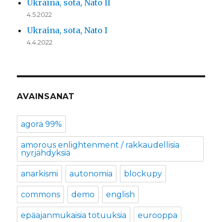
Ukraina, sota, Nato II
4.5.2022
Ukraina, sota, Nato I
4.4.2022
AVAINSANAT
agora 99%
amorous enlightenment / rakkaudellisia
nyrjähdyksiä
anarkismi
autonomia
blockupy
commons
demo
english
epäajanmukaisia totuuksia
eurooppa