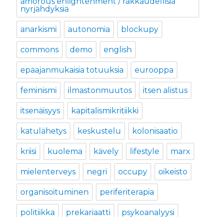
amorous enlightenment / rakkaudellisia
nyrjähdyksiä
anarkismi
autonomia
blockupy
commons
demo
english
epäajanmukaisia totuuksia
eurooppa
feminismi
ilmastonmuutos
itsen alistus
itsenäisyys
kapitalismikritiikki
katulähetys
keskustelu
kolonisaatio
kriisi
kuolema
kävely
lifestyle
marx
mielenterveys
negri
occupy
oikeisto
organisoituminen
periferiterapia
politiikka
prekariaatti
psykoanalyysi