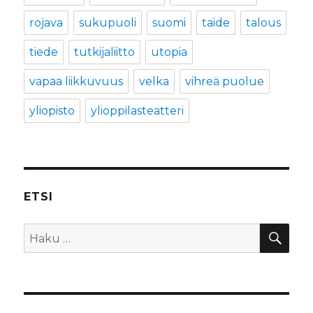
rojava
sukupuoli
suomi
taide
talous
tiede
tutkijaliitto
utopia
vapaa liikkuvuus
velka
vihreä puolue
yliopisto
ylioppilasteatteri
ETSI
HA
Etsi: