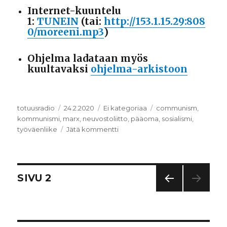
Internet-kuuntelu
1:
TUNEIN
(tai:
http://153.1.15.29:808
0/moreeni.mp3
)
Ohjelma ladataan myös
kuultavaksi
ohjelma-arkistoon
Kirjoittaja
totuusradio
Julkaistu
24.2.2020
Kategoriat
Ei kategoriaa
Avainsanat
communism
,
kommunismi
,
marx
,
neuvostoliitto
,
pääoma
,
sosialismi
,
työväenliike
Jätä kommentti
artikkeliin
Kommunismi
Artikkelien
SIVU
2
EDEL
selaus
LINE
N
SIVU