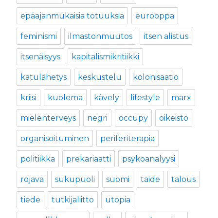
epäajanmukaisia totuuksia
eurooppa
feminismi
ilmastonmuutos
itsen alistus
itsenäisyys
kapitalismikritiikki
katulähetys
keskustelu
kolonisaatio
kriisi
kuolema
kävely
lifestyle
marx
mielenterveys
negri
occupy
oikeisto
organisoituminen
periferiterapia
politiikka
prekariaatti
psykoanalyysi
rojava
sukupuoli
suomi
taide
talous
tiede
tutkijaliitto
utopia