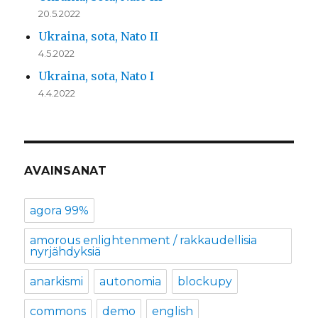
20.5.2022
Ukraina, sota, Nato II
4.5.2022
Ukraina, sota, Nato I
4.4.2022
AVAINSANAT
agora 99%
amorous enlightenment / rakkaudellisia
nyrjähdyksiä
anarkismi
autonomia
blockupy
commons
demo
english