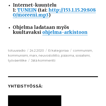
Internet-kuuntelu
1:
TUNEIN
(tai:
http://153.1.15.29:808
0/moreeni.mp3
)
Ohjelma ladataan myös
kuultavaksi
ohjelma-arkistoon
Kirjoittaja
totuusradio
Julkaistu
24.2.2020
Kategoriat
Ei kategoriaa
Avainsanat
communism
,
kommunismi
,
marx
,
neuvostoliitto
,
pääoma
,
sosialismi
,
työväenliike
Jätä kommentti
artikkeliin
Kommunismi
YHTEISTYÖSSÄ: