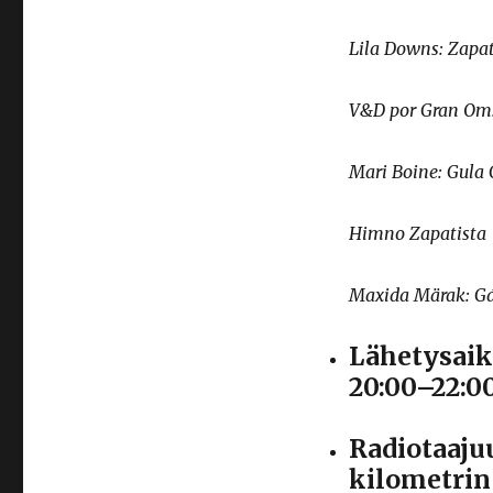
Lila Downs: Zapa
V&D por Gran Om
Mari Boine: Gula 
Himno Zapatista
Maxida Märak: Gá
Lähetysaik
20:00–22:0
Radiotaaju
kilometrin