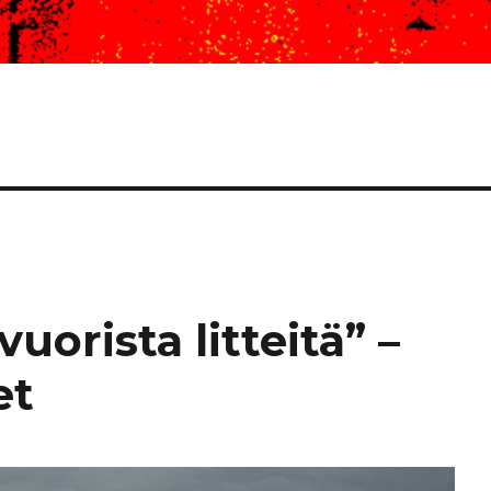
uorista litteitä” –
et