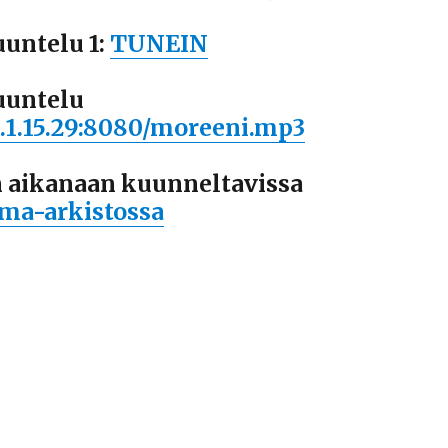
uuntelu 1:
TUNEIN
uuntelu
3.1.15.29:8080/moreeni.mp3
 aikanaan kuunneltavissa
lma-arkistossa