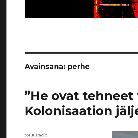
Avainsana:
perhe
”He ovat tehneet v
Kolonisaation jälj
Kirjoittaja
totuusradio