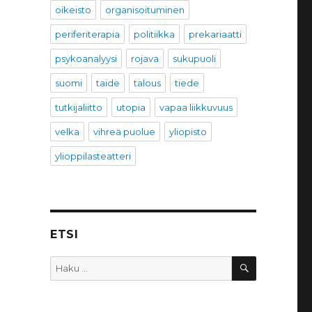
oikeisto
organisoituminen
periferiterapia
politiikka
prekariaatti
psykoanalyysi
rojava
sukupuoli
suomi
taide
talous
tiede
tutkijaliitto
utopia
vapaa liikkuvuus
velka
vihreä puolue
yliopisto
ylioppilasteatteri
ETSI
HAKU
Etsi: