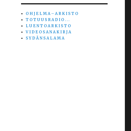
O H J E L M A – A R K I S T O
T O T U U S R A D I O . . .
L U E N T O A R K I S T O
V I D E O S A N A K I R J A
S Y D Ä N S A L A M A