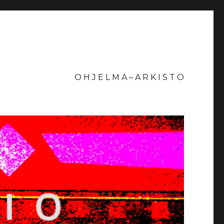
O H J E L M A – A R K I S T O