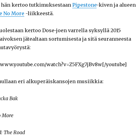
i hän kertoo tutkimuksestaan
Pipestone
-kiven ja alueen
le No More
-liikkeestä.
uolestaan kertoo Dose-joen varrella syksyllä 2015
aivoksen jätealtaan sortumisesta ja sitä seuranneesta
utavyörystä:
://www.youtube.com/watch?v=Z5FXg7jBv8w[/youtube]
ullaan eri alkuperäiskansojen musiikkia:
acka Bak
No More
ed: The Road