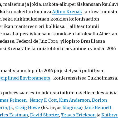
a, maisemia ja jokia. Dakota-alkuperäiskansaan kuuluv
kä krenakeihin kuuluva
Ailton Krenak
kertovat omista
 sekä tutkimuksistaan koskien kolonisaation
rikan mantereen eri kolkissa. TallBear toimii
rina alkuperäiskansatutkimuksen laitoksella Albertan
adassa. Federal de Juiz Fora -yliopisto Brasiliassa
nsi Krenakille kunniatohtorin arvonimen vuoden 2016
 maaliskuun lopulla 2016 järjestetyssä poliittisen
sciplined Environments
-konferenssissa Tukholmassa.
o puheessaan esiin lukuisia tutkimukselleen keskeisiä
mas Princen
,
Nancy F. Cott
,
Kim Anderson
,
Dorion
ria, Jr
.,
Craig Howe
(ks. myös
bloginsa
)
,
Jane Bennett
,
rles Eastman
,
David Shorter
,
Travis Erickson
ja
Kathry