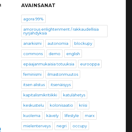
a
AVAINSANAT
agora 99%
amorous enlightenment / rakkaudellisia
nyrjähdyksiä
anarkismi
autonomia
blockupy
commons
demo
english
epäajanmukaisia totuuksia
eurooppa
feminismi
ilmastonmuutos
itsen alistus
itsenäisyys
kapitalismikritiikki
katulähetys
keskustelu
kolonisaatio
kriisi
kuolema
kävely
lifestyle
marx
mielenterveys
negri
occupy
n