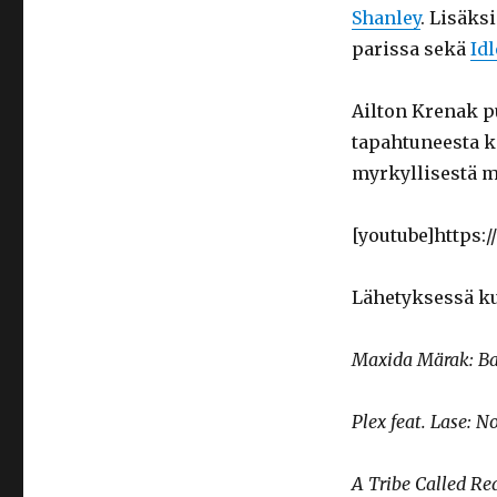
Shanley
. Lisäks
parissa sekä
Id
Ailton Krenak p
tapahtuneesta k
myrkyllisestä m
[youtube]https
Lähetyksessä ku
Maxida Märak: B
Plex feat. Lase: 
A Tribe Called R