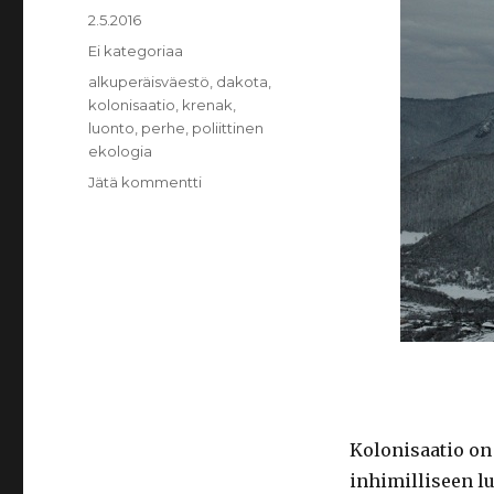
Julkaistu
2.5.2016
Kategoriat
Ei kategoriaa
Avainsanat
alkuperäisväestö
,
dakota
,
kolonisaatio
,
krenak
,
luonto
,
perhe
,
poliittinen
ekologia
Jätä kommentti
artikkeliin
”He
ovat
tehneet
vuorista
litteitä”
–
Kolonisaation
jäljet
Kolonisaatio on 
inhimilliseen lu