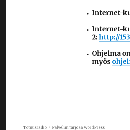
Internet-k
Internet-k
2:
http://15
Ohjelma on
myös
ohje
Totuusradio
Palvelun tarjoaa WordPress