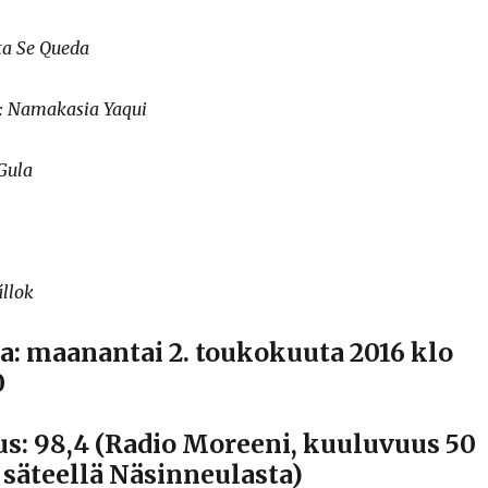
ta Se Queda
: Namakasia Yaqui
Gula
llok
a: maanantai 2. toukokuuta 2016 klo
0
us: 98,4 (Radio Moreeni, kuuluvuus 50
 säteellä Näsinneulasta)