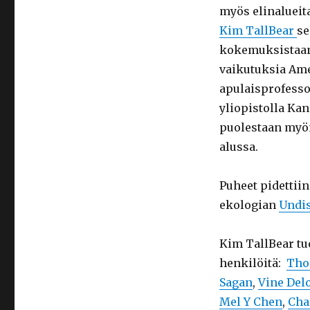
myös elinalueit
Kim TallBear
se
kokemuksistaan
vaikutuksia Ame
apulaisprofesso
yliopistolla Kan
puolestaan myö
alussa.
Puheet pidettiin
ekologian
Undi
Kim TallBear tu
henkilöitä:
Tho
Sagan
,
Vine Delo
Mel Y Chen
,
Cha