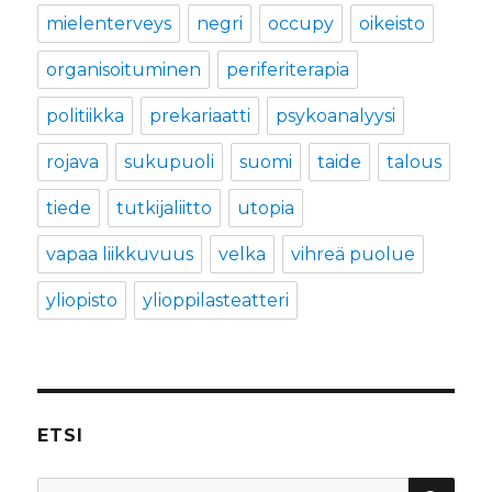
mielenterveys
negri
occupy
oikeisto
organisoituminen
periferiterapia
politiikka
prekariaatti
psykoanalyysi
rojava
sukupuoli
suomi
taide
talous
tiede
tutkijaliitto
utopia
vapaa liikkuvuus
velka
vihreä puolue
yliopisto
ylioppilasteatteri
ETSI
HA