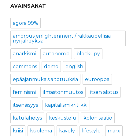
AVAINSANAT
agora 99%
amorous enlightenment / rakkaudellisia
nyrjähdyksiä
anarkismi
autonomia
blockupy
commons
demo
english
epäajanmukaisia totuuksia
eurooppa
feminismi
ilmastonmuutos
itsen alistus
itsenäisyys
kapitalismikritiikki
katulähetys
keskustelu
kolonisaatio
kriisi
kuolema
kävely
lifestyle
marx