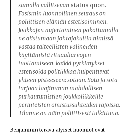
samalla vallitsevan
status quon
.
Fasismin luonnollinen seuraus on
poliittisen elämän estetisoiminen.
Joukkojen nujertaminen pakottamalla
ne alistumaan johtajakultin nimissä
vastaa taiteellisten välineiden
käyttämistä rituaaliarvojen
tuottamiseen. kaikki pyrkimykset
estetisoida politiikkaa huipentuvat
yhteen pisteeseen: sotaan. Sota ja sota
tarjoaa laajimman mahdollisen
purkautumistien joukkoliikkeille
perinteisten omistussuhteiden rajoissa.
Tilanne on näin poliittisesti tulkittuna.
Benjaminin terävä-älyiset huomiot ovat