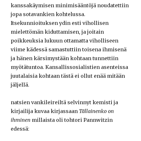
kanssakäymisen minimisääntöjä noudatettiin
jopa sotavankien kohtelussa.
Itsekunnioituksen ydin esti vihollisen
mielettömän kiduttamisen, ja joitain
poikkeuksia lukuun ottamatta viholliseen
viime kädessä samastuttiin toisena ihmisenä
ja hänen kärsimystään kohtaan tunnettiin
myötätuntoa. Kansallissosialistien asenteissa
juutalaisia kohtaan tästä ei ollut enää mitään
jäljellä.
natsien vankileireiltä selvinnyt kemisti ja
kirjailija kuvaa kirjassaan
Tällainenko on
ihminen
millaista oli tohtori Pannwitzin
edessä: