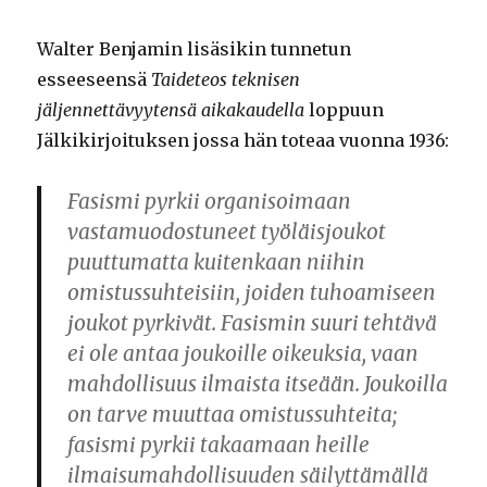
Walter Benjamin lisäsikin tunnetun
esseeseensä
Taideteos teknisen
jäljennettävyytensä aikakaudella
loppuun
Jälkikirjoituksen jossa hän toteaa vuonna 1936:
Fasismi pyrkii organisoimaan
vastamuodostuneet työläisjoukot
puuttumatta kuitenkaan niihin
omistussuhteisiin, joiden tuhoamiseen
joukot pyrkivät. Fasismin suuri tehtävä
ei ole antaa joukoille oikeuksia, vaan
mahdollisuus ilmaista itseään. Joukoilla
on tarve muuttaa omistussuhteita;
fasismi pyrkii takaamaan heille
ilmaisumahdollisuuden säilyttämällä