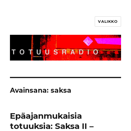
VALIKKO
Totuusradio
Avainsana:
saksa
Epäajanmukaisia
totuuksia: Saksa II –