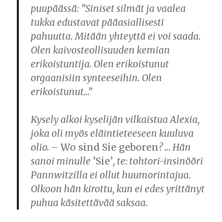
puupäässä: ”Siniset silmät ja vaalea
tukka edustavat pääasiallisesti
pahuutta. Mitään yhteyttä ei voi saada.
Olen kaivosteollisuuden kemian
erikoistuntija. Olen erikoistunut
orgaanisiin synteeseihin. Olen
erikoistunut…”
Kysely alkoi kyselijän vilkaistua Alexia,
joka oli myös eläintieteeseen kuuluva
olio. –
Wo sind Sie geboren
? … Hän
sanoi minulle
’Sie’
, te: tohtori-insinööri
Pannwitzilla ei ollut huumorintajua.
Olkoon hän kirottu, kun ei edes yrittänyt
puhua käsitettävää saksaa.