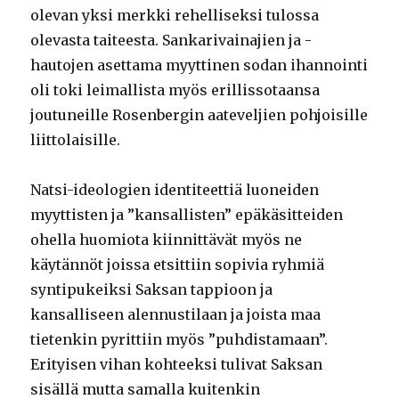
olevan yksi merkki rehelliseksi tulossa
olevasta taiteesta. Sankarivainajien ja -
hautojen asettama myyttinen sodan ihannointi
oli toki leimallista myös erillissotaansa
joutuneille Rosenbergin aateveljien pohjoisille
liittolaisille.
Natsi-ideologien identiteettiä luoneiden
myyttisten ja ”kansallisten” epäkäsitteiden
ohella huomiota kiinnittävät myös ne
käytännöt joissa etsittiin sopivia ryhmiä
syntipukeiksi Saksan tappioon ja
kansalliseen alennustilaan ja joista maa
tietenkin pyrittiin myös ”puhdistamaan”.
Erityisen vihan kohteeksi tulivat Saksan
sisällä mutta samalla kuitenkin