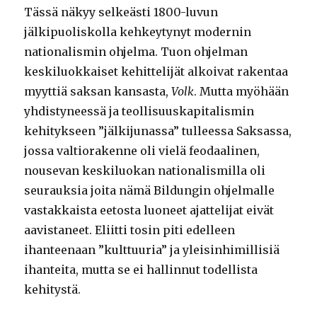
Tässä näkyy selkeästi 1800-luvun
jälkipuoliskolla kehkeytynyt modernin
nationalismin ohjelma. Tuon ohjelman
keskiluokkaiset kehittelijät alkoivat rakentaa
myyttiä saksan kansasta,
Volk
. Mutta myöhään
yhdistyneessä ja teollisuuskapitalismin
kehitykseen ”jälkijunassa” tulleessa Saksassa,
jossa valtiorakenne oli vielä feodaalinen,
nousevan keskiluokan nationalismilla oli
seurauksia joita nämä Bildungin ohjelmalle
vastakkaista eetosta luoneet ajattelijat eivät
aavistaneet. Eliitti tosin piti edelleen
ihanteenaan ”kulttuuria” ja yleisinhimillisiä
ihanteita, mutta se ei hallinnut todellista
kehitystä.