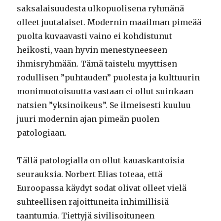
saksalaisuudesta ulkopuolisena ryhmänä
olleet juutalaiset. Modernin maailman pimeää
puolta kuvaavasti vaino ei kohdistunut
heikosti, vaan hyvin menestyneeseen
ihmisryhmään. Tämä taistelu myyttisen
rodullisen ”puhtauden” puolesta ja kulttuurin
monimuotoisuutta vastaan ei ollut suinkaan
natsien ”yksinoikeus”. Se ilmeisesti kuuluu
juuri modernin ajan pimeän puolen
patologiaan.
Tällä patologialla on ollut kauaskantoisia
seurauksia. Norbert Elias toteaa, että
Euroopassa käydyt sodat olivat olleet vielä
suhteellisen rajoittuneita inhimillisiä
taantumia. Tiettyjä sivilisoituneen