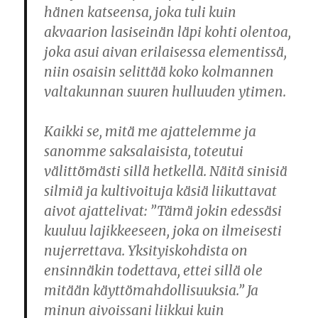
hänen katseensa, joka tuli kuin
akvaarion lasiseinän läpi kohti olentoa,
joka asui aivan erilaisessa elementissä,
niin osaisin selittää koko kolmannen
valtakunnan suuren hulluuden ytimen.
Kaikki se, mitä me ajattelemme ja
sanomme saksalaisista, toteutui
välittömästi sillä hetkellä. Näitä sinisiä
silmiä ja kultivoituja käsiä liikuttavat
aivot ajattelivat: ”Tämä jokin edessäsi
kuuluu lajikkeeseen, joka on ilmeisesti
nujerrettava. Yksityiskohdista on
ensinnäkin todettava, ettei sillä ole
mitään käyttömahdollisuuksia.” Ja
minun aivoissani liikkui kuin