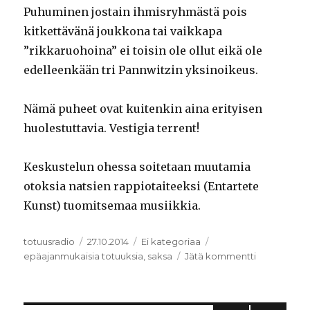
Puhuminen jostain ihmisryhmästä pois
kitkettävänä joukkona tai vaikkapa
”rikkaruohoina” ei toisin ole ollut eikä ole
edelleenkään tri Pannwitzin yksinoikeus.
Nämä puheet ovat kuitenkin aina erityisen
huolestuttavia. Vestigia terrent!
Keskustelun ohessa soitetaan muutamia
otoksia natsien rappiotaiteeksi (Entartete
Kunst) tuomitsemaa musiikkia.
Kirjoittaja
totuusradio
Julkaistu
27.10.2014
Kategoriat
Ei kategoriaa
Avainsanat
epäajanmukaisia totuuksia
,
saksa
Jätä kommentti
artikkeliin
Epäajanmuk
totuuksia:
Saksa