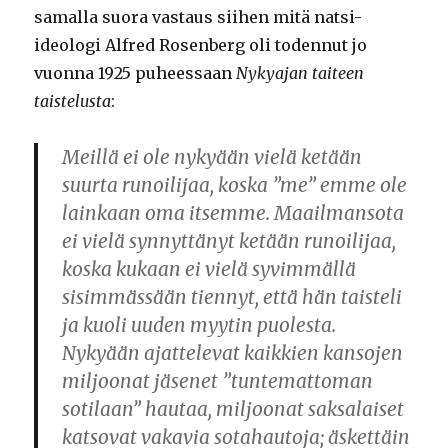
samalla suora vastaus siihen mitä natsi-
ideologi Alfred Rosenberg oli todennut jo
vuonna 1925 puheessaan
Nykyajan taiteen
taistelusta
:
Meillä ei ole nykyään vielä ketään
suurta runoilijaa, koska ”me” emme ole
lainkaan oma itsemme. Maailmansota
ei vielä synnyttänyt ketään runoilijaa,
koska kukaan ei vielä syvimmällä
sisimmässään tiennyt, että hän taisteli
ja kuoli uuden myytin puolesta.
Nykyään ajattelevat kaikkien kansojen
miljoonat jäsenet ”tuntemattoman
sotilaan” hautaa, miljoonat saksalaiset
katsovat vakavia sotahautoja; äskettäin