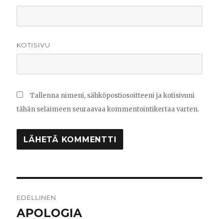
KOTISIVU
Tallenna nimeni, sähköpostiosoitteeni ja kotisivuni
tähän selaimeen seuraavaa kommentointikertaa varten.
Artikkelien
EDELLINEN
selaus
APOLOGIA
Edellinen