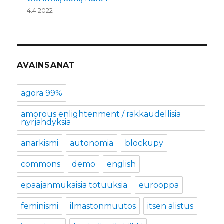
4.4.2022
AVAINSANAT
agora 99%
amorous enlightenment / rakkaudellisia
nyrjähdyksiä
anarkismi
autonomia
blockupy
commons
demo
english
epäajanmukaisia totuuksia
eurooppa
feminismi
ilmastonmuutos
itsen alistus