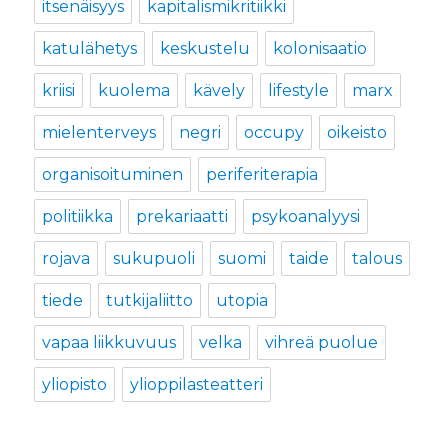
itsenäisyys
kapitalismikritiikki
katulähetys
keskustelu
kolonisaatio
kriisi
kuolema
kävely
lifestyle
marx
mielenterveys
negri
occupy
oikeisto
organisoituminen
periferiterapia
politiikka
prekariaatti
psykoanalyysi
rojava
sukupuoli
suomi
taide
talous
tiede
tutkijaliitto
utopia
vapaa liikkuvuus
velka
vihreä puolue
yliopisto
ylioppilasteatteri