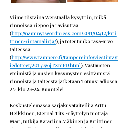
Viime tiistaina Werstaalla kysyttiin, mikä
rinnoissa riepoo ja ravisuttaa
(
http://naminyt.wordpress.com/2011/04/12/krii
ttinen-rintamalinja/
), ja toteutuuko tasa-arvo
taiteessa
(
http://www.tampere.fi/tampereinfo/viestinta/t
iedotteet/2011/5y6jTXmPD.html
). Vastausten
etsimistä ja uusien kysymysten esittämistä
rinnoista ja taiteesta jatketaan Totuusradiossa
2.5. klo 22–24. Kuuntele!
Keskustelemassa sarjakuvataiteilija Arttu
Heikkinen, Eternal Tits -näyttelyn tuottaja
Mari, tutkija Katariina Mäkinen ja Kriittinen