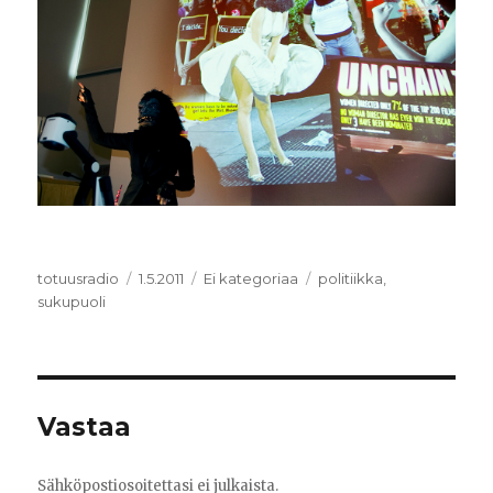
Kirjoittaja
totuusradio
Julkaistu
1.5.2011
Kategoriat
Ei kategoriaa
Avainsanat
politiikka
,
sukupuoli
Vastaa
Sähköpostiosoitettasi ei julkaista.