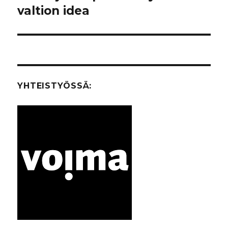
valtion idea
artikkeli:
YHTEISTYÖSSÄ: