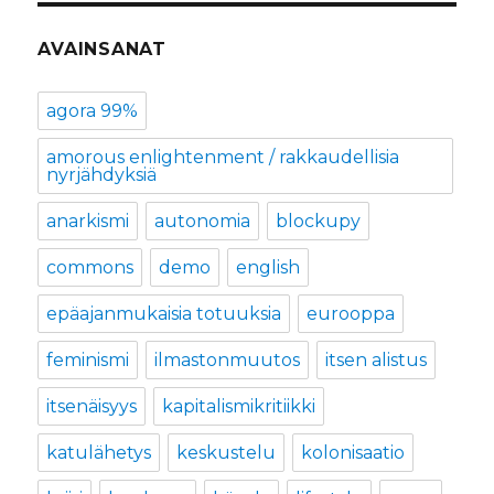
AVAINSANAT
agora 99%
amorous enlightenment / rakkaudellisia
nyrjähdyksiä
anarkismi
autonomia
blockupy
commons
demo
english
epäajanmukaisia totuuksia
eurooppa
feminismi
ilmastonmuutos
itsen alistus
itsenäisyys
kapitalismikritiikki
katulähetys
keskustelu
kolonisaatio