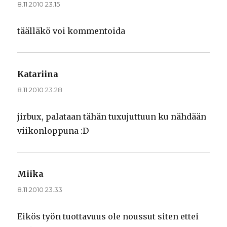
8.11.2010 23.15
täälläkö voi kommentoida
Katariina
sanoo:
8.11.2010 23.28
jirbux, palataan tähän tuxujuttuun ku nähdään
viikonloppuna :D
Miika
sanoo:
8.11.2010 23.33
Eikös työn tuottavuus ole noussut siten ettei