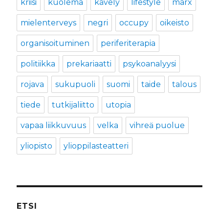
kriisi
kuolema
kävely
lifestyle
marx
mielenterveys
negri
occupy
oikeisto
organisoituminen
periferiterapia
politiikka
prekariaatti
psykoanalyysi
rojava
sukupuoli
suomi
taide
talous
tiede
tutkijaliitto
utopia
vapaa liikkuvuus
velka
vihreä puolue
yliopisto
ylioppilasteatteri
ETSI