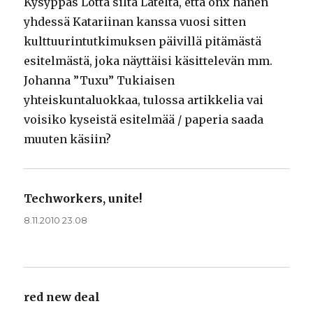
Kysyppäs Lotta siltä Latelta, että onx hänen
yhdessä Katariinan kanssa vuosi sitten
kulttuurintutkimuksen päivillä pitämästä
esitelmästä, joka näyttäisi käsittelevän mm.
Johanna ”Tuxu” Tukiaisen
yhteiskuntaluokkaa, tulossa artikkelia vai
voisiko kyseistä esitelmää / paperia saada
muuten käsiin?
Techworkers, unite!
sanoo:
8.11.2010 23.08
red new deal
sanoo: