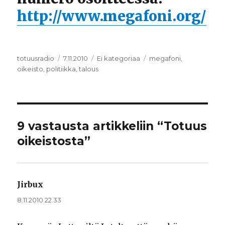
http://www.megafoni.org/
Kirjoittaja
totuusradio
Julkaistu
7.11.2010
Kategoriat
Ei kategoriaa
Avainsanat
megafoni
,
oikeisto
,
politiikka
,
talous
9 vastausta artikkeliin “Totuus
oikeistosta”
Jirbux
sanoo:
8.11.2010 22.33