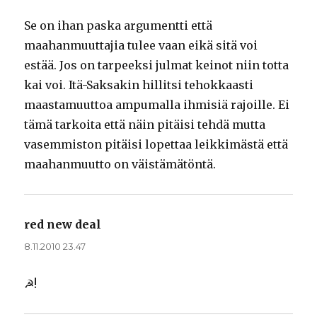
Se on ihan paska argumentti että
maahanmuuttajia tulee vaan eikä sitä voi
estää. Jos on tarpeeksi julmat keinot niin totta
kai voi. Itä-Saksakin hillitsi tehokkaasti
maastamuuttoa ampumalla ihmisiä rajoille. Ei
tämä tarkoita että näin pitäisi tehdä mutta
vasemmiston pitäisi lopettaa leikkimästä että
maahanmuutto on väistämätöntä.
red new deal
sanoo:
8.11.2010 23.47
☭!