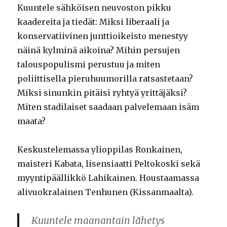
Kuuntele sähköisen neuvoston pikku
kaadereita ja tiedät: Miksi liberaali ja
konservatiivinen junttioikeisto menestyy
näinä kylminä aikoina? Mihin persujen
talouspopulismi perustuu ja miten
poliittisella pieruhuumorilla ratsastetaan?
Miksi sinunkin pitäisi ryhtyä yrittäjäksi?
Miten stadilaiset saadaan palvelemaan isäm
maata?
Keskustelemassa ylioppilas Ronkainen,
maisteri Kabata, lisensiaatti Peltokoski sekä
myyntipäällikkö Lahikainen. Houstaamassa
alivuokralainen Tenhunen (Kissanmaalta).
Kuuntele maanantain lähetys