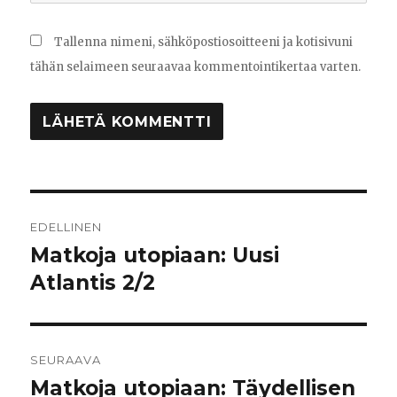
Tallenna nimeni, sähköpostiosoitteeni ja kotisivuni
tähän selaimeen seuraavaa kommentointikertaa varten.
Artikkelien
EDELLINEN
selaus
Matkoja utopiaan: Uusi
Edellinen
Atlantis 2/2
artikkeli:
SEURAAVA
Matkoja utopiaan: Täydellisen
Seuraava