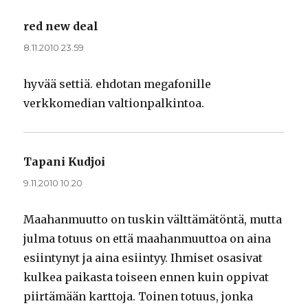
red new deal
sanoo:
8.11.2010 23.59
hyvää settiä. ehdotan megafonille
verkkomedian valtionpalkintoa.
Tapani Kudjoi
sanoo:
9.11.2010 10.20
Maahanmuutto on tuskin välttämätöntä, mutta
julma totuus on että maahanmuuttoa on aina
esiintynyt ja aina esiintyy. Ihmiset osasivat
kulkea paikasta toiseen ennen kuin oppivat
piirtämään karttoja. Toinen totuus, jonka