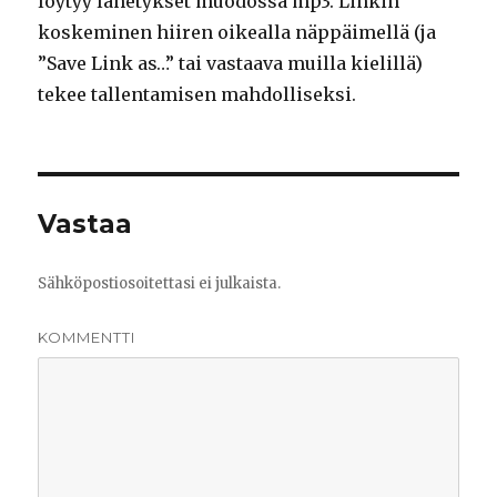
löytyy lähetykset muodossa mp3. Linkin
koskeminen hiiren oikealla näppäimellä (ja
”Save Link as…” tai vastaava muilla kielillä)
tekee tallentamisen mahdolliseksi.
Vastaa
Sähköpostiosoitettasi ei julkaista.
KOMMENTTI