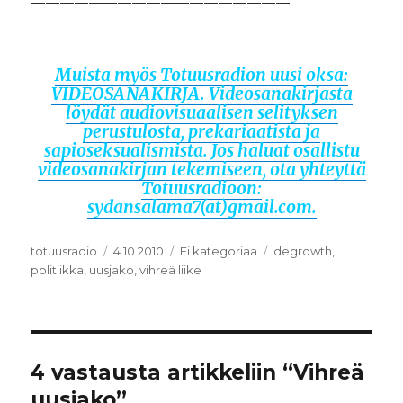
——————————————————
Muista myös Totuusradion uusi oksa:
VIDEOSANAKIRJA. Videosanakirjasta
löydät audiovisuaalisen selityksen
perustulosta, prekariaatista ja
sapioseksualismista. Jos haluat osallistu
videosanakirjan tekemiseen, ota yhteyttä
Totuusradioon:
sydansalama7(at)gmail.com.
Kirjoittaja
totuusradio
Julkaistu
4.10.2010
Kategoriat
Ei kategoriaa
Avainsanat
degrowth
,
politiikka
,
uusjako
,
vihreä liike
4 vastausta artikkeliin “Vihreä
uusjako”