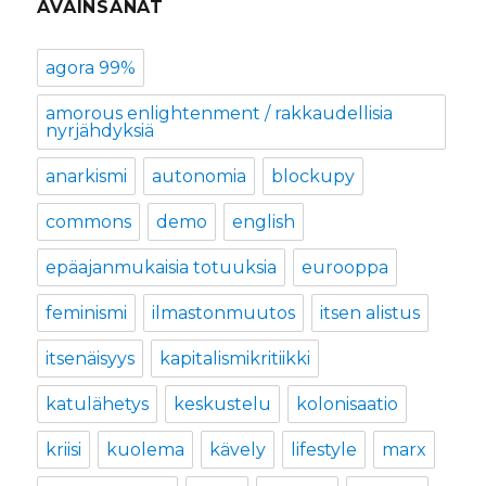
AVAINSANAT
agora 99%
amorous enlightenment / rakkaudellisia
nyrjähdyksiä
anarkismi
autonomia
blockupy
commons
demo
english
epäajanmukaisia totuuksia
eurooppa
feminismi
ilmastonmuutos
itsen alistus
itsenäisyys
kapitalismikritiikki
katulähetys
keskustelu
kolonisaatio
kriisi
kuolema
kävely
lifestyle
marx