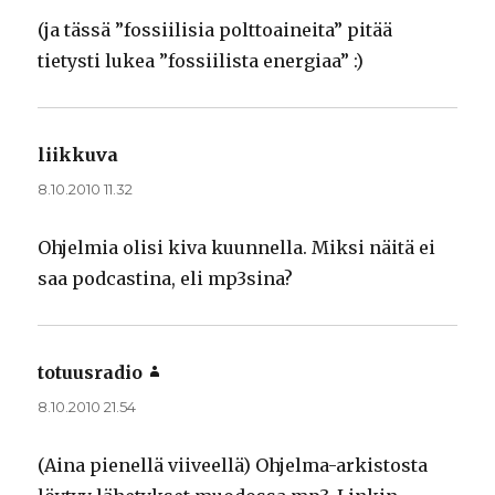
(ja tässä ”fossiilisia polttoaineita” pitää
tietysti lukea ”fossiilista energiaa” :)
liikkuva
sanoo:
8.10.2010 11.32
Ohjelmia olisi kiva kuunnella. Miksi näitä ei
saa podcastina, eli mp3sina?
totuusradio
sanoo:
8.10.2010 21.54
(Aina pienellä viiveellä) Ohjelma-arkistosta