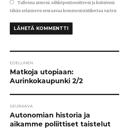
Tallenna nimeni, sähköpostiosoitteeni ja kotisivuni
tähän selaimeen seuraavaa kommentointikertaa varten.
Artikkelien
EDELLINEN
selaus
Matkoja utopiaan:
Edellinen
Aurinkokaupunki 2/2
artikkeli:
SEURAAVA
Autonomian historia ja
Seuraava
aikamme poliittiset taistelut
artikkeli: