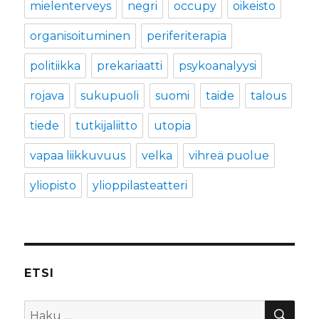
mielenterveys
negri
occupy
oikeisto
organisoituminen
periferiterapia
politiikka
prekariaatti
psykoanalyysi
rojava
sukupuoli
suomi
taide
talous
tiede
tutkijaliitto
utopia
vapaa liikkuvuus
velka
vihreä puolue
yliopisto
ylioppilasteatteri
ETSI
HA
Etsi: