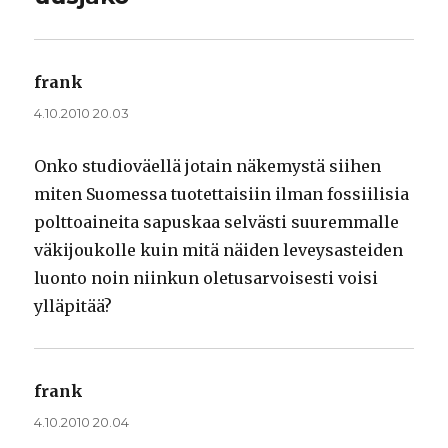
frank
sanoo:
4.10.2010 20.03
Onko studioväellä jotain näkemystä siihen
miten Suomessa tuotettaisiin ilman fossiilisia
polttoaineita sapuskaa selvästi suuremmalle
väkijoukolle kuin mitä näiden leveysasteiden
luonto noin niinkun oletusarvoisesti voisi
ylläpitää?
frank
sanoo:
4.10.2010 20.04