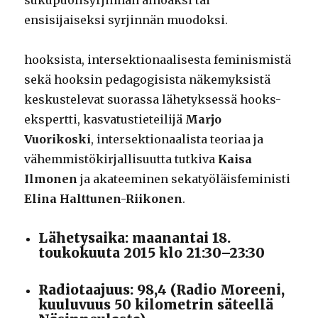
sukupuolisyrjinnän ainoaksi tai
ensisijaiseksi syrjinnän muodoksi.
hooksista, intersektionaalisesta feminismistä
sekä hooksin pedagogisista näkemyksistä
keskustelevat suorassa lähetyksessä hooks-
ekspertti, kasvatustieteilijä
Marjo
Vuorikoski
, intersektionaalista teoriaa ja
vähemmistökirjallisuutta tutkiva
Kaisa
Ilmonen
ja akateeminen sekatyöläisfeministi
Elina Halttunen-Riikonen
.
Lähetysaika: maanantai 18.
toukokuuta 2015 klo 21:30–23:30
Radiotaajuus: 98,4 (Radio Moreeni,
kuuluvuus 50 kilometrin säteellä