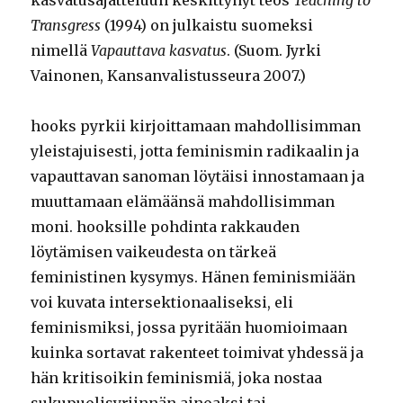
kasvatusajatteluun keskittynyt teos
Teaching to
Transgress
(1994) on julkaistu suomeksi
nimellä
Vapauttava kasvatus
. (Suom. Jyrki
Vainonen, Kansanvalistusseura 2007.)
hooks pyrkii kirjoittamaan mahdollisimman
yleistajuisesti, jotta feminismin radikaalin ja
vapauttavan sanoman löytäisi innostamaan ja
muuttamaan elämäänsä mahdollisimman
moni. hooksille pohdinta rakkauden
löytämisen vaikeudesta on tärkeä
feministinen kysymys. Hänen feminismiään
voi kuvata intersektionaaliseksi, eli
feminismiksi, jossa pyritään huomioimaan
kuinka sortavat rakenteet toimivat yhdessä ja
hän kritisoikin feminismiä, joka nostaa