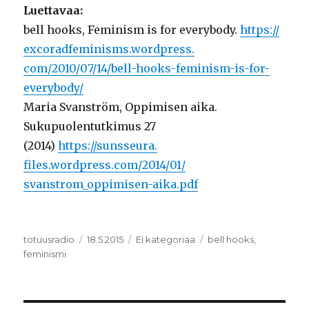
Luettavaa:
bell hooks, Feminism is for everybody.
https://
excoradfeminisms.wordpress.
com/2010/07/14/bell-hooks-
feminism-is-for-
everybody/
Maria Svanström, Oppimisen aika.
Sukupuolentutkimus 27
(2014)
https://sunsseura.
files.wordpress.com/2014/01/
svanstrom_oppimisen-aika.pdf
Kirjoittaja
totuusradio
Julkaistu
18.5.2015
Kategoriat
Ei kategoriaa
Avainsanat
bell hooks
,
feminismi