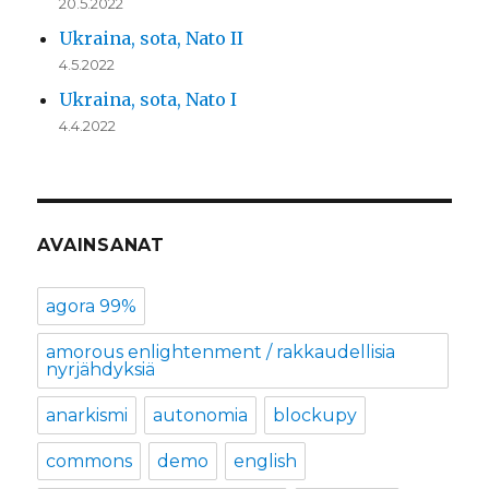
20.5.2022
Ukraina, sota, Nato II
4.5.2022
Ukraina, sota, Nato I
4.4.2022
AVAINSANAT
agora 99%
amorous enlightenment / rakkaudellisia
nyrjähdyksiä
anarkismi
autonomia
blockupy
commons
demo
english