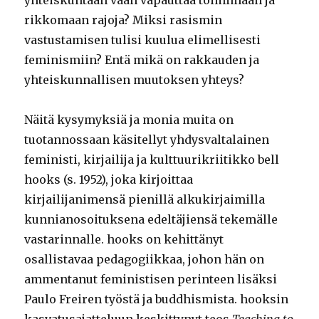
yhteiskuntaan vaan vapauttaa toimimaan ja
rikkomaan rajoja? Miksi rasismin
vastustamisen tulisi kuulua elimellisesti
feminismiin? Entä mikä on rakkauden ja
yhteiskunnallisen muutoksen yhteys?
Näitä kysymyksiä ja monia muita on
tuotannossaan käsitellyt yhdysvaltalainen
feministi, kirjailija ja kulttuurikriitikko bell
hooks (s. 1952), joka kirjoittaa
kirjailijanimensä pienillä alkukirjaimilla
kunnianosoituksena edeltäjiensä tekemälle
vastarinnalle. hooks on kehittänyt
osallistavaa pedagogiikkaa, johon hän on
ammentanut feministisen perinteen lisäksi
Paulo Freiren työstä ja buddhismista. hooksin