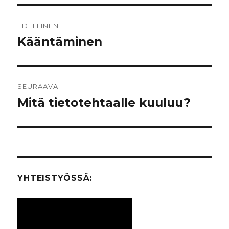
Artikkelien
EDELLINEN
selaus
Kääntäminen
Edellinen
artikkeli:
SEURAAVA
Mitä tietotehtaalle kuuluu?
Seuraava
artikkeli:
YHTEISTYÖSSÄ: