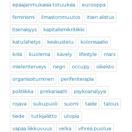
epäajanmukaisia totuuksia
eurooppa
feminismi
ilmastonmuutos
itsen alistus
itsenäisyys
kapitalismikritiikki
katulähetys
keskustelu
kolonisaatio
kriisi
kuolema
kävely
lifestyle
marx
mielenterveys
negri
occupy
oikeisto
organisoituminen
periferiterapia
politiikka
prekariaatti
psykoanalyysi
rojava
sukupuoli
suomi
taide
talous
tiede
tutkijaliitto
utopia
vapaa liikkuvuus
velka
vihreä puolue