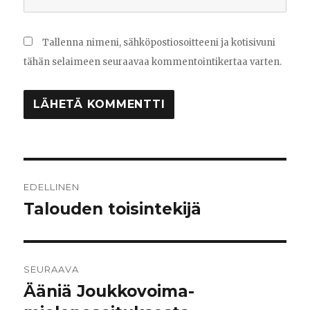
Tallenna nimeni, sähköpostiosoitteeni ja kotisivuni
tähän selaimeen seuraavaa kommentointikertaa varten.
Artikkelien
EDELLINEN
selaus
Talouden toisintekijä
Edellinen
artikkeli:
SEURAAVA
Ääniä Joukkovoima-
Seuraava