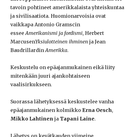
tavoin pohtineet amerikkalaista yhteiskuntaa
ja sivilisaatiota. Huomionarvoisia ovat
vaikkapa Antonio Gramscin
essee
Amerikanismi ja fordismi
, Herbert
Marcusen
Yksiulotteinen ihminen
ja Jean
Baudrillardin
Amerikka
.
Keskustelu on epäajanmukainen eikä liity
mitenkään juuri ajankohtaiseen
vaalisirkukseen.
Suorassa lähetyksessä keskustelee vanha
epäajanmukainen kolmikko
Erna Oesch
,
Mikko Lahtinen
ja
Tapani Laine
.
Lähetys on kevätkauden viimeine