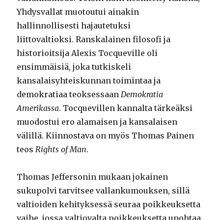
Yhdysvallat muotoutui ainakin
hallinnollisesti hajautetuksi
liittovaltioksi. Ranskalainen filosofi ja
historioitsija Alexis Tocqueville oli
ensimmäisiä, joka tutkiskeli
kansalaisyhteiskunnan toimintaa ja
demokratiaa teoksessaan
Demokratia
Amerikassa
. Tocquevillen kannalta tärkeäksi
muodostui ero alamaisen ja kansalaisen
välillä. Kiinnostava on myös Thomas Painen
teos
Rights of Man
.
Thomas Jeffersonin mukaan jokainen
sukupolvi tarvitsee vallankumouksen, sillä
valtioiden kehityksessä seuraa poikkeuksetta
vaihe, jossa valtiovalta poikkeuksetta unohtaa