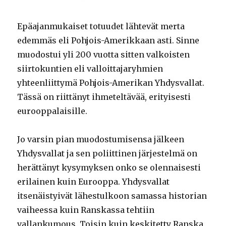
Epäajanmukaiset totuudet lähtevät merta
edemmäs eli Pohjois-Amerikkaan asti. Sinne
muodostui yli 200 vuotta sitten valkoisten
siirtokuntien eli valloittajaryhmien
yhteenliittymä Pohjois-Amerikan Yhdysvallat.
Tässä on riittänyt ihmeteltävää, erityisesti
eurooppalaisille.
Jo varsin pian muodostumisensa jälkeen
Yhdysvallat ja sen poliittinen järjestelmä on
herättänyt kysymyksen onko se olennaisesti
erilainen kuin Eurooppa. Yhdysvallat
itsenäistyivät lähestulkoon samassa historian
vaiheessa kuin Ranskassa tehtiin
vallankumous. Toisin kuin keskitetty Ranska,