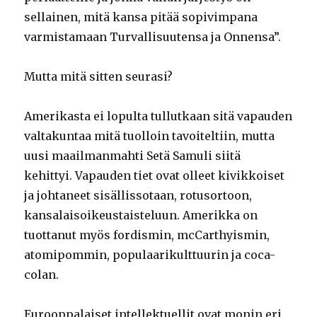
sellainen, mitä kansa pitää sopivimpana
varmistamaan Turvallisuutensa ja Onnensa”.
Mutta mitä sitten seurasi?
Amerikasta ei lopulta tullutkaan sitä vapauden
valtakuntaa mitä tuolloin tavoiteltiin, mutta
uusi maailmanmahti Setä Samuli siitä
kehittyi. Vapauden tiet ovat olleet kivikkoiset
ja johtaneet sisällissotaan, rotusortoon,
kansalaisoikeustaisteluun. Amerikka on
tuottanut myös fordismin, mcCarthyismin,
atomipommin, populaarikulttuurin ja coca-
colan.
Eurooppalaiset intellektuellit ovat monin eri