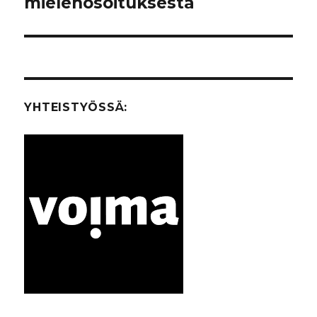
mielenosoituksesta
artikkeli:
YHTEISTYÖSSÄ: