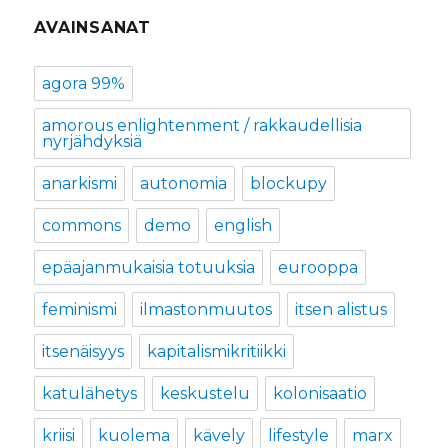
AVAINSANAT
agora 99%
amorous enlightenment / rakkaudellisia
nyrjähdyksiä
anarkismi
autonomia
blockupy
commons
demo
english
epäajanmukaisia totuuksia
eurooppa
feminismi
ilmastonmuutos
itsen alistus
itsenäisyys
kapitalismikritiikki
katulähetys
keskustelu
kolonisaatio
kriisi
kuolema
kävely
lifestyle
marx