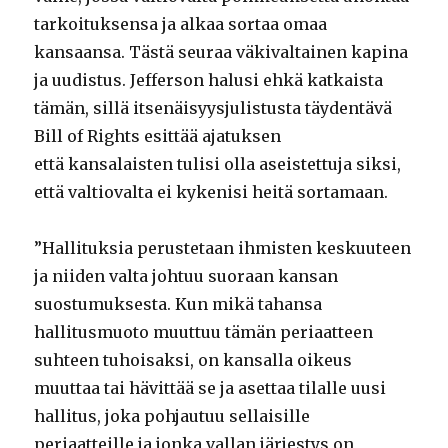
tarkoituksensa ja alkaa sortaa omaa
kansaansa. Tästä seuraa väkivaltainen kapina
ja uudistus. Jefferson halusi ehkä katkaista
tämän, sillä itsenäisyysjulistusta täydentävä
Bill of Rights esittää ajatuksen
että kansalaisten tulisi olla aseistettuja siksi,
että valtiovalta ei kykenisi heitä sortamaan.
”Hallituksia perustetaan ihmisten keskuuteen
ja niiden valta johtuu suoraan kansan
suostumuksesta. Kun mikä tahansa
hallitusmuoto muuttuu tämän periaatteen
suhteen tuhoisaksi, on kansalla oikeus
muuttaa tai hävittää se ja asettaa tilalle uusi
hallitus, joka pohjautuu sellaisille
periaatteille ja jonka vallan järjestys on