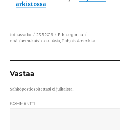
arkistossa
Kirjoittaja
totuusradio
Julkaistu
23.5.2016
Kategoriat
Ei kategoriaa
Avainsanat
epäajanmukaisia totuuksia
,
Pohjois-Amerikka
Vastaa
Sähköpostiosoitettasi ei julkaista.
KOMMENTTI