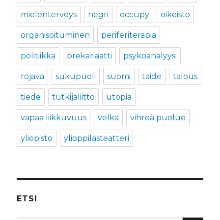
mielenterveys
negri
occupy
oikeisto
organisoituminen
periferiterapia
politiikka
prekariaatti
psykoanalyysi
rojava
sukupuoli
suomi
taide
talous
tiede
tutkijaliitto
utopia
vapaa liikkuvuus
velka
vihreä puolue
yliopisto
ylioppilasteatteri
ETSI