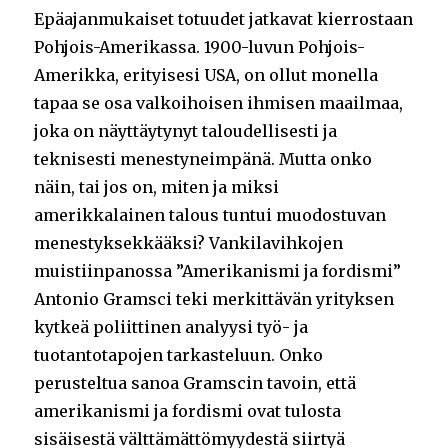
Epäajanmukaiset totuudet jatkavat kierrostaan
Pohjois-Amerikassa. 1900-luvun Pohjois-
Amerikka, erityisesi USA, on ollut monella
tapaa se osa valkoihoisen ihmisen maailmaa,
joka on näyttäytynyt taloudellisesti ja
teknisesti menestyneimpänä. Mutta onko
näin, tai jos on, miten ja miksi
amerikkalainen talous tuntui muodostuvan
menestyksekkääksi? Vankilavihkojen
muistiinpanossa ”Amerikanismi ja fordismi”
Antonio Gramsci teki merkittävän yrityksen
kytkeä poliittinen analyysi työ- ja
tuotantotapojen tarkasteluun. Onko
perusteltua sanoa Gramscin tavoin, että
amerikanismi ja fordismi ovat tulosta
sisäisestä välttämättömyydestä siirtyä