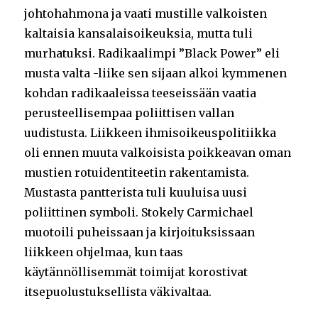
johtohahmona ja vaati mustille valkoisten
kaltaisia kansalaisoikeuksia, mutta tuli
murhatuksi. Radikaalimpi ”Black Power” eli
musta valta -liike sen sijaan alkoi kymmenen
kohdan radikaaleissa teeseissään vaatia
perusteellisempaa poliittisen vallan
uudistusta. Liikkeen ihmisoikeuspolitiikka
oli ennen muuta valkoisista poikkeavan oman
mustien rotuidentiteetin rakentamista.
Mustasta pantterista tuli kuuluisa uusi
poliittinen symboli. Stokely Carmichael
muotoili puheissaan ja kirjoituksissaan
liikkeen ohjelmaa, kun taas
käytännöllisemmät toimijat korostivat
itsepuolustuksellista väkivaltaa.