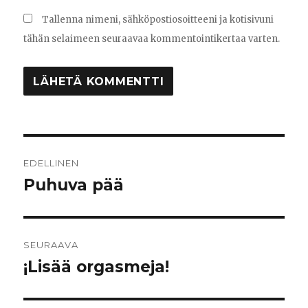
Tallenna nimeni, sähköpostiosoitteeni ja kotisivuni
tähän selaimeen seuraavaa kommentointikertaa varten.
Artikkelien
EDELLINEN
selaus
Puhuva pää
Edellinen
artikkeli:
SEURAAVA
¡Lisää orgasmeja!
Seuraava
artikkeli: