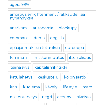
agora 99%
amorous enlightenment / rakkaudellisia
nyrjähdyksiä
anarkismi
autonomia
blockupy
commons
demo
english
epäajanmukaisia totuuksia
eurooppa
feminismi
ilmastonmuutos
itsen alistus
itsenäisyys
kapitalismikritiikki
katulähetys
keskustelu
kolonisaatio
kriisi
kuolema
kävely
lifestyle
marx
mielenterveys
negri
occupy
oikeisto