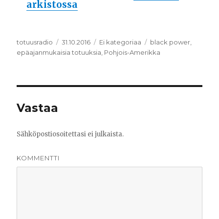
arkistossa
Kirjoittaja
totuusradio
Julkaistu
31.10.2016
Kategoriat
Ei kategoriaa
Avainsanat
black power
,
epäajanmukaisia totuuksia
,
Pohjois-Amerikka
Vastaa
Sähköpostiosoitettasi ei julkaista.
KOMMENTTI