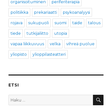
organisoituminen
periferiterapia
politiikka
prekariaatti
psykoanalyysi
rojava
sukupuoli
suomi
taide
talous
tiede
tutkijaliitto
utopia
vapaa liikkuvuus
velka
vihreä puolue
yliopisto
ylioppilasteatteri
ETSI
HA
Etsi: