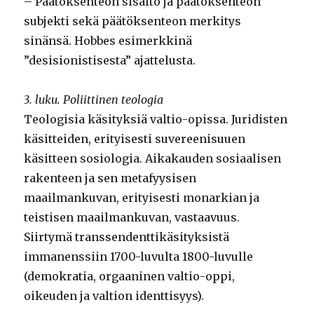
– Päätöksenteon sisältö ja päätöksenteon
subjekti sekä päätöksenteon merkitys
sinänsä. Hobbes esimerkkinä
”desisionistisesta” ajattelusta.
3. luku. Poliittinen teologia
Teologisia käsityksiä valtio-opissa. Juridisten
käsitteiden, erityisesti suvereenisuuen
käsitteen sosiologia. Aikakauden sosiaalisen
rakenteen ja sen metafyysisen
maailmankuvan, erityisesti monarkian ja
teistisen maailmankuvan, vastaavuus.
Siirtymä transsendenttikäsityksistä
immanenssiin 1700-luvulta 1800-luvulle
(demokratia, orgaaninen valtio-oppi,
oikeuden ja valtion identtisyys).