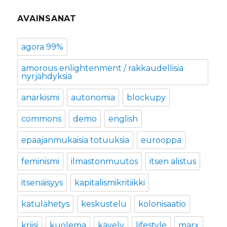
AVAINSANAT
agora 99%
amorous enlightenment / rakkaudellisia
nyrjähdyksiä
anarkismi
autonomia
blockupy
commons
demo
english
epäajanmukaisia totuuksia
eurooppa
feminismi
ilmastonmuutos
itsen alistus
itsenäisyys
kapitalismikritiikki
katulähetys
keskustelu
kolonisaatio
kriisi
kuolema
kävely
lifestyle
marx