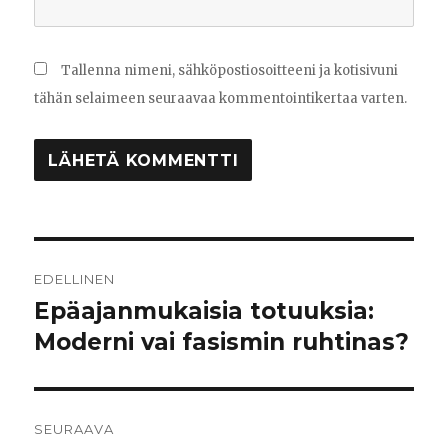
Tallenna nimeni, sähköpostiosoitteeni ja kotisivuni
tähän selaimeen seuraavaa kommentointikertaa varten.
Artikkelien
EDELLINEN
selaus
Epäajanmukaisia totuuksia:
Edellinen
Moderni vai fasismin ruhtinas?
artikkeli:
SEURAAVA