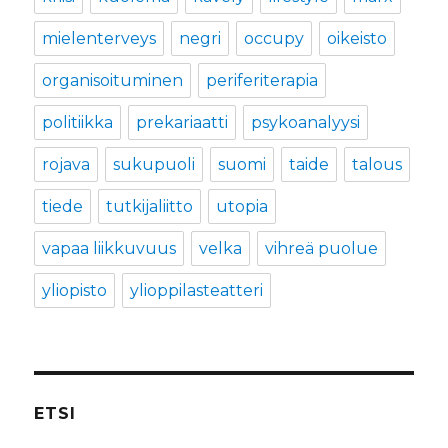
mielenterveys
negri
occupy
oikeisto
organisoituminen
periferiterapia
politiikka
prekariaatti
psykoanalyysi
rojava
sukupuoli
suomi
taide
talous
tiede
tutkijaliitto
utopia
vapaa liikkuvuus
velka
vihreä puolue
yliopisto
ylioppilasteatteri
ETSI