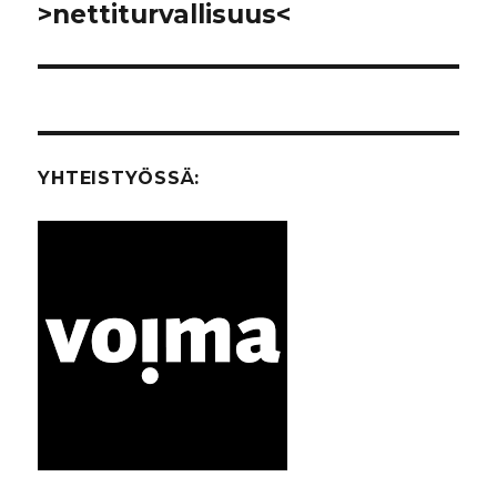
>nettiturvallisuus<
Seuraava
artikkeli:
YHTEISTYÖSSÄ: