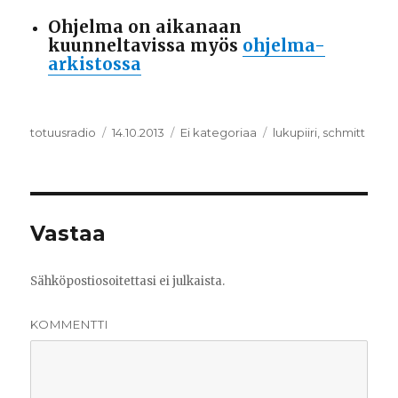
Ohjelma on aikanaan
kuunneltavissa myös
ohjelma-
arkistossa
Kirjoittaja
totuusradio
Julkaistu
14.10.2013
Kategoriat
Ei kategoriaa
Avainsanat
lukupiiri
,
schmitt
Vastaa
Sähköpostiosoitettasi ei julkaista.
KOMMENTTI