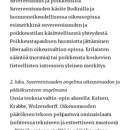
Suvereenisuus ja poikkeustila.
Suvereenisuuden käsite Bodinilla ja
luonnonoikeudellisessa oikeusopissa
esimerkkinä suvereenisuuden ja
poikkeustilan käsitteellisestä yhteydestä.
Poikkeustapauksen huomiotta jättäminen
liberaalin oikeusvaltion opissa. Erilaisten
sääntöä (normia) tai poikkeusta koskevien
tieteellisten intressien yleinen merkitys.
2. luku. Suvereenisuuden ongelma oikeusmuodon ja
päätöksenteon ongelmana
Uusia teoksia valtio-opin alueella: Kelsen,
Krabbe, Wolzendorff. Oikeusmuodon
päätöksen tekoon pohjautuva ominaislaatu
(suhteessa tekniseen ja esteettiseen muotoon)