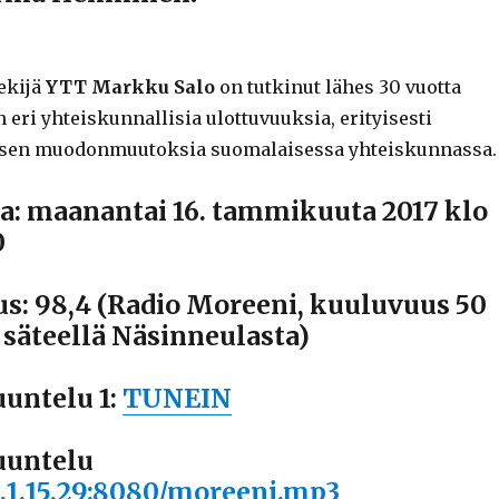
ekijä
YTT Markku Salo
on tutkinut lähes 30 vuotta
eri yhteiskunnallisia ulottuvuuksia, erityisesti
ja sen muodonmuutoksia suomalaisessa yhteiskunnassa.
a: maanantai 16. tammikuuta 2017 klo
0
us: 98,4 (Radio Moreeni, kuuluvuus 50
 säteellä Näsinneulasta)
uuntelu 1:
TUNEIN
uuntelu
3.1.15.29:8080/moreeni.mp3