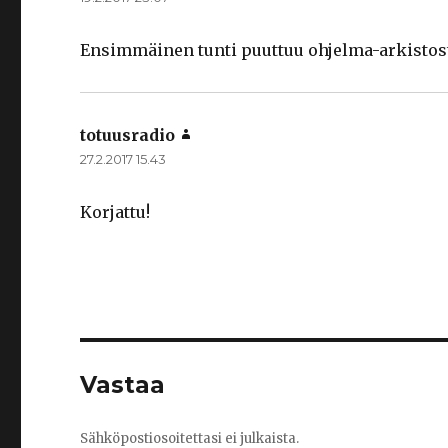
Ensimmäinen tunti puuttuu ohjelma-arkistos
totuusradio
sanoo:
27.2.2017 15.43
Korjattu!
Vastaa
Sähköpostiosoitettasi ei julkaista.