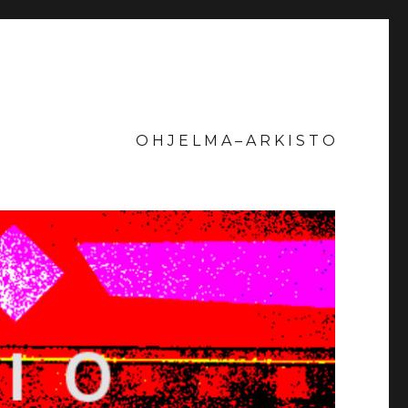
O H J E L M A – A R K I S T O