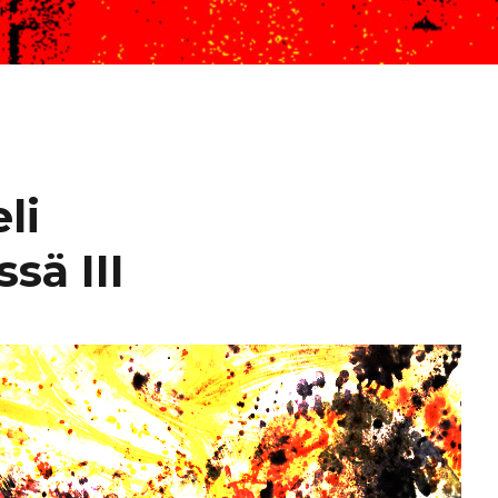
li
sä III