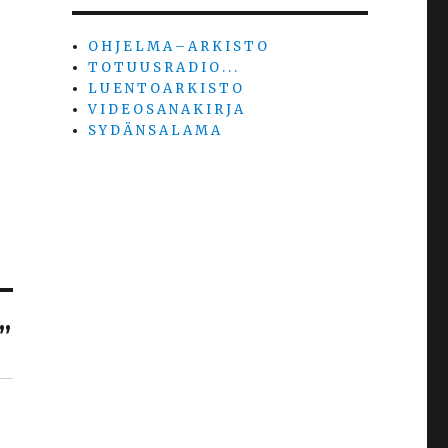
O H J E L M A – A R K I S T O
T O T U U S R A D I O . . .
L U E N T O A R K I S T O
V I D E O S A N A K I R J A
S Y D Ä N S A L A M A
”