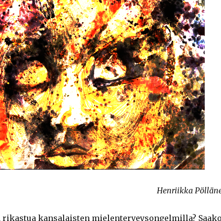
Henriikka Pöllän
rikastua kansalaisten mielenterveysongelmilla? Saak