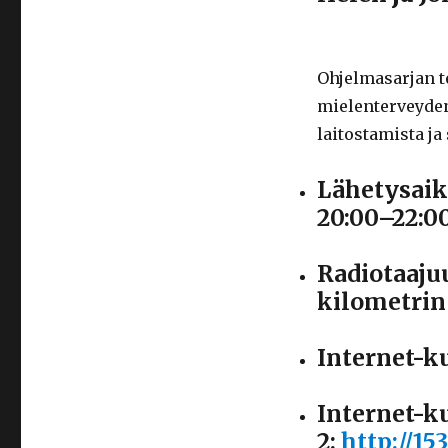
Ohjelmasarjan t
mielenterveyden 
laitostamista 
Lähetysaik
20:00–22:0
Radiotaaju
kilometrin
Internet-k
Internet-k
2:
http://15