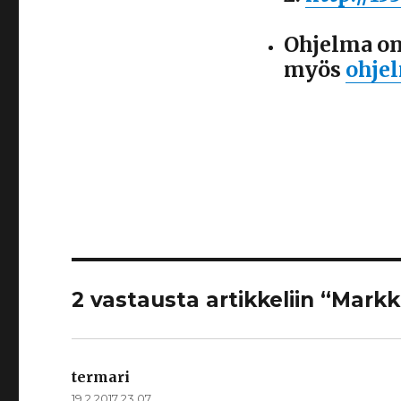
Ohjelma on
myös
ohje
2 vastausta artikkeliin “Markk
termari
sanoo:
19.2.2017 23.07