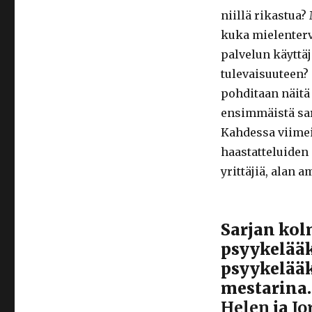
niillä rikastua?
kuka mielenterv
palvelun käyttäj
tulevaisuuteen?
pohditaan näitä
ensimmäistä sar
Kahdessa viimei
haastatteluiden 
yrittäjiä, alan a
Sarjan kol
psyykelääkk
psyykelääk
mestarina.
Helen
ja
Jo