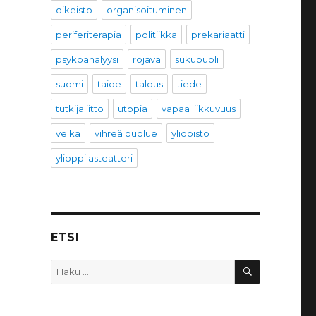
oikeisto
organisoituminen
periferiterapia
politiikka
prekariaatti
psykoanalyysi
rojava
sukupuoli
suomi
taide
talous
tiede
tutkijaliitto
utopia
vapaa liikkuvuus
velka
vihreä puolue
yliopisto
ylioppilasteatteri
ETSI
HAKU
Etsi: