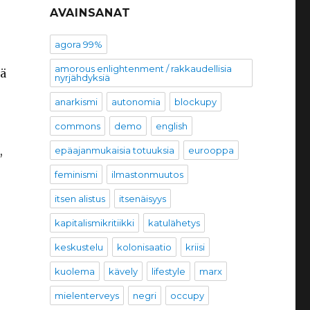
AVAINSANAT
agora 99%
amorous enlightenment / rakkaudellisia
sä
nyrjähdyksiä
anarkismi
autonomia
blockupy
commons
demo
english
,
epäajanmukaisia totuuksia
eurooppa
feminismi
ilmastonmuutos
itsen alistus
itsenäisyys
kapitalismikritiikki
katulähetys
keskustelu
kolonisaatio
kriisi
kuolema
kävely
lifestyle
marx
mielenterveys
negri
occupy