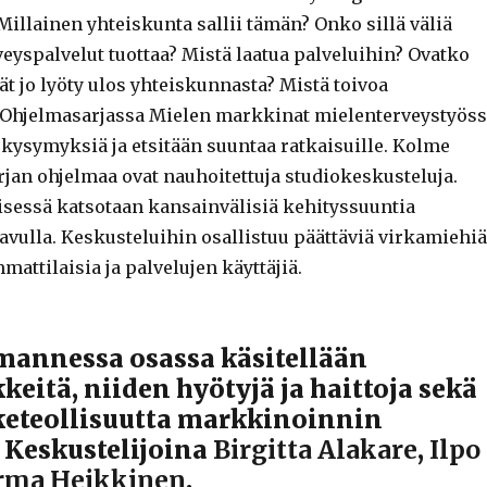
 Millainen yhteiskunta sallii tämän? Onko sillä väliä
eyspalvelut tuottaa? Mistä laatua palveluihin? Ovatko
ät jo lyöty ulos yhteiskunnasta? Mistä toivoa
 Ohjelmasarjassa Mielen markkinat mielenterveystyös
 kysymyksiä ja etsitään suuntaa ratkaisuille. Kolme
jan ohjelmaa ovat nauhoitettuja studiokeskusteluja.
sessä katsotaan kansainvälisiä kehityssuuntia
avulla. Keskusteluihin osallistuu päättäviä virkamiehiä
mmattilaisia ja palvelujen käyttäjiä.
mannessa osassa käsitellään
eitä, niiden hyötyjä ja haittoja sekä
eteollisuutta markkinoinnin
 Keskustelijoina
Birgitta Alakare
,
Ilpo
rma Heikkinen
.