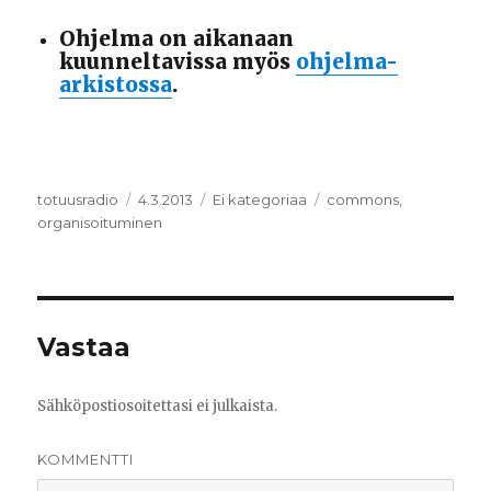
Ohjelma on aikanaan
kuunneltavissa myös
ohjelma-
arkistossa
.
Kirjoittaja
totuusradio
Julkaistu
4.3.2013
Kategoriat
Ei kategoriaa
Avainsanat
commons
,
organisoituminen
Vastaa
Sähköpostiosoitettasi ei julkaista.
KOMMENTTI