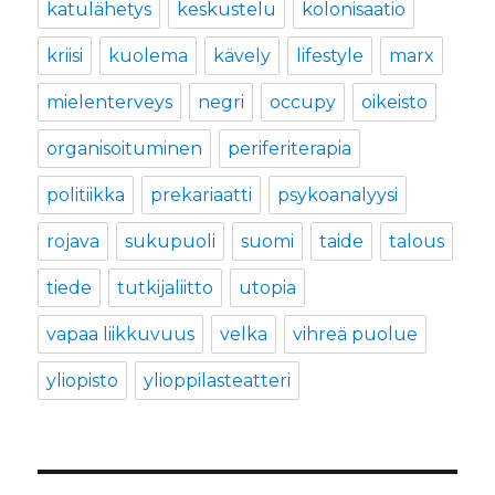
katulähetys
keskustelu
kolonisaatio
kriisi
kuolema
kävely
lifestyle
marx
mielenterveys
negri
occupy
oikeisto
organisoituminen
periferiterapia
politiikka
prekariaatti
psykoanalyysi
rojava
sukupuoli
suomi
taide
talous
tiede
tutkijaliitto
utopia
vapaa liikkuvuus
velka
vihreä puolue
yliopisto
ylioppilasteatteri