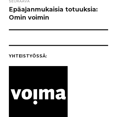
SEURAAVA
Epäajanmukaisia totuuksia:
Seuraava
Omin voimin
artikkeli:
YHTEISTYÖSSÄ: