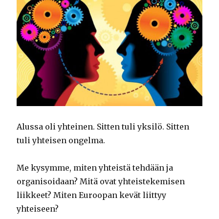
Alussa oli yhteinen. Sitten tuli yksilö. Sitten
tuli yhteisen ongelma.
Me kysymme, miten yhteistä tehdään ja
organisoidaan? Mitä ovat yhteistekemisen
liikkeet? Miten Euroopan kevät liittyy
yhteiseen?