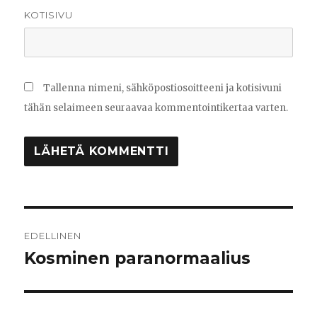
KOTISIVU
Tallenna nimeni, sähköpostiosoitteeni ja kotisivuni
tähän selaimeen seuraavaa kommentointikertaa varten.
Artikkelien
EDELLINEN
selaus
Kosminen paranormaalius
Edellinen
artikkeli: