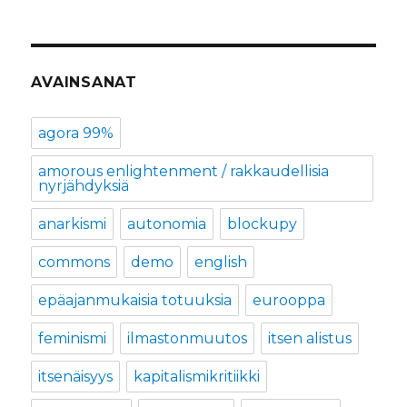
AVAINSANAT
agora 99%
amorous enlightenment / rakkaudellisia
nyrjähdyksiä
anarkismi
autonomia
blockupy
commons
demo
english
epäajanmukaisia totuuksia
eurooppa
feminismi
ilmastonmuutos
itsen alistus
itsenäisyys
kapitalismikritiikki