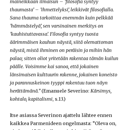
maineikkaan ilmaisun – ’filosofia syntyy
thaumasta’ – ’ihmettelyksi’, leikkivät filosofialla.
Sana thauma tarkoittaa enemmän kuin pelkkää
’hämmästelyä’, sen varsinainen merkitys on
’kauhistuttavassa’. Filosofia syntyy tuosta
äärimmäisen kauhun näystä, siitä olemattoman
näystä, mistä ihminen on peräisin ja mihin hän
palaa; sitten oliot yritetään rakentaa tämän kuilun
päälle. Voisimme kai sanoa, että jokainen
länsimaisen kulttuurin rakenne, jokainen koneisto
ja parannuskeinon tyyppi rakentuu tuon näyn
herättämänä.”
(Emanuele Severino:
Kärsimys,
kohtalo, kapitalismi
, s.13.)
Itse asiassa Severinon ajattelu lähtee ennen
kaikkea Parmenideen ongelmasta: ”Oleva on,