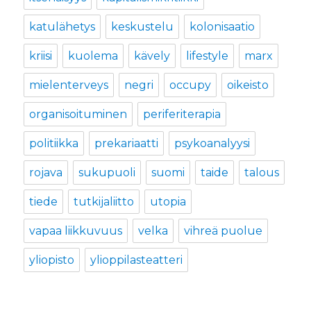
katulähetys
keskustelu
kolonisaatio
kriisi
kuolema
kävely
lifestyle
marx
mielenterveys
negri
occupy
oikeisto
organisoituminen
periferiterapia
politiikka
prekariaatti
psykoanalyysi
rojava
sukupuoli
suomi
taide
talous
tiede
tutkijaliitto
utopia
vapaa liikkuvuus
velka
vihreä puolue
yliopisto
ylioppilasteatteri