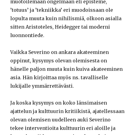
muotoilemaan ongelmaan eli episteme,
’totuus’ ja ’tekniikka’ eri muodoissaan ole
lopulta muuta kuin nihilismiä, olkoon asialla
sitten Aristoteles, Heidegger tai moderni
luonnontiede.
Vaikka Severino on ankara akateeminen
oppinut, kysymys olevan olemisesta on
hänelle paljon muuta kuin kuiva akateeminen
asia. Hän kirjoittaa myös ns. tavalliselle
lukijalle ymmärrettävästi.
Ja koska kysymys on koko länsimaisen
ajattelun ja kulttuurin kritiikistä, ajatellessaan
olevan olemisen uudelleen auki Severino
tekee interventioita kulttuurin eri aloille ja