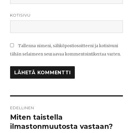
KOTISIVU
Tallenna nimeni, sähköpostiosoitteeni ja kotisivuni
tähän selaimeen seuraavaa kommentointikertaa varten.
Artikkelien
EDELLINEN
selaus
Miten taistella
Edellinen
ilmastonmuutosta vastaan?
artikkeli: