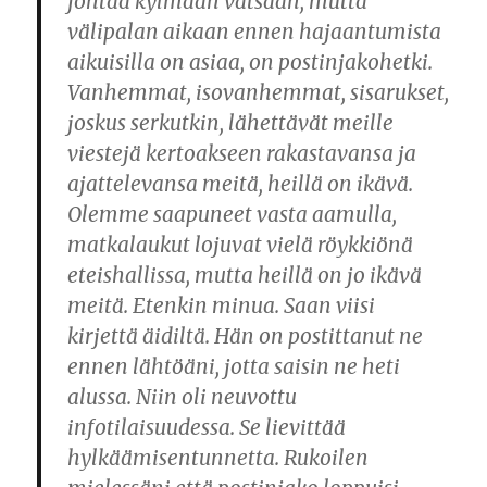
johtaa kylmään vatsaan, mutta
välipalan aikaan ennen hajaantumista
aikuisilla on asiaa, on postinjakohetki.
Vanhemmat, isovanhemmat, sisarukset,
joskus serkutkin, lähettävät meille
viestejä kertoakseen rakastavansa ja
ajattelevansa meitä, heillä on ikävä.
Olemme saapuneet vasta aamulla,
matkalaukut lojuvat vielä röykkiönä
eteishallissa, mutta heillä on jo ikävä
meitä. Etenkin minua. Saan viisi
kirjettä äidiltä. Hän on postittanut ne
ennen lähtöäni, jotta saisin ne heti
alussa. Niin oli neuvottu
infotilaisuudessa. Se lievittää
hylkäämisentunnetta. Rukoilen