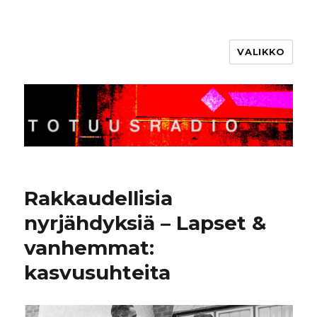
VALIKKO
Totuusradio
Rakkaudellisia
nyrjähdyksiä – Lapset &
vanhemmat:
kasvusuhteita