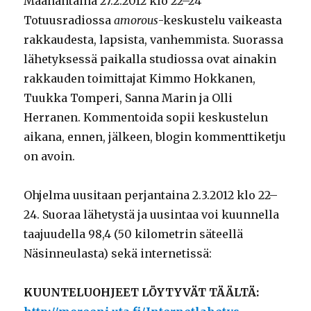
Maanantaina 27.2.2012 klo 22–24
Totuusradiossa
amorous
-keskustelu vaikeasta
rakkaudesta, lapsista, vanhemmista. Suorassa
lähetyksessä paikalla studiossa ovat ainakin
rakkauden toimittajat Kimmo Hokkanen,
Tuukka Tomperi, Sanna Marin ja Olli
Herranen. Kommentoida sopii keskustelun
aikana, ennen, jälkeen, blogin kommenttiketju
on avoin.
Ohjelma uusitaan perjantaina 2.3.2012 klo 22–
24. Suoraa lähetystä ja uusintaa voi kuunnella
taajuudella 98,4 (50 kilometrin säteellä
Näsinneulasta) sekä internetissä:
KUUNTELUOHJEET LÖYTYVÄT TÄÄLTÄ: