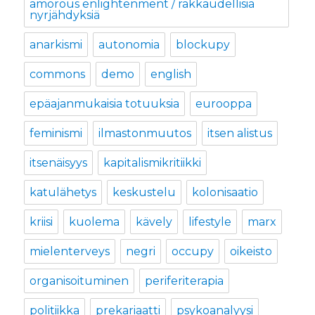
amorous enlightenment / rakkaudellisia
nyrjähdyksiä
anarkismi
autonomia
blockupy
commons
demo
english
epäajanmukaisia totuuksia
eurooppa
feminismi
ilmastonmuutos
itsen alistus
itsenäisyys
kapitalismikritiikki
katulähetys
keskustelu
kolonisaatio
kriisi
kuolema
kävely
lifestyle
marx
mielenterveys
negri
occupy
oikeisto
organisoituminen
periferiterapia
politiikka
prekariaatti
psykoanalyysi