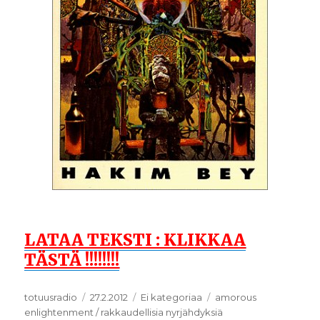
LATAA TEKSTI : KLIKKAA
TÄSTÄ !!!!!!!!
Kirjoittaja
totuusradio
Julkaistu
27.2.2012
Kategoriat
Ei kategoriaa
Avainsanat
amorous
enlightenment / rakkaudellisia nyrjähdyksiä