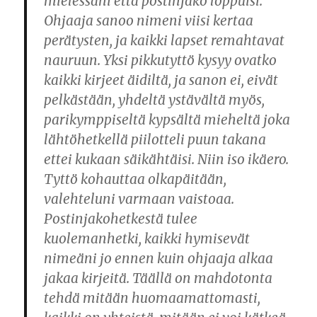
mielessäni että postinjako loppuisi.
Ohjaaja sanoo nimeni viisi kertaa
perätysten, ja kaikki lapset remahtavat
nauruun. Yksi pikkutyttö kysyy ovatko
kaikki kirjeet äidiltä, ja sanon ei, eivät
pelkästään, yhdeltä ystävältä myös,
parikymppiseltä kypsältä mieheltä joka
lähtöhetkellä piilotteli puun takana
ettei kukaan säikähtäisi. Niin iso ikäero.
Tyttö kohauttaa olkapäitään,
valehteluni varmaan vaistoaa.
Postinjakohetkestä tulee
kuolemanhetki, kaikki hymisevät
nimeäni jo ennen kuin ohjaaja alkaa
jakaa kirjeitä. Täällä on mahdotonta
tehdä mitään huomaamattomasti,