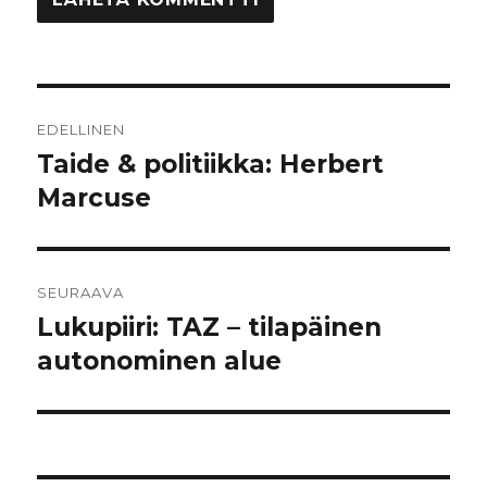
Artikkelien
EDELLINEN
selaus
Taide & politiikka: Herbert
Edellinen
Marcuse
artikkeli:
SEURAAVA
Lukupiiri: TAZ – tilapäinen
Seuraava
autonominen alue
artikkeli: