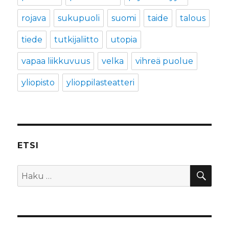
rojava
sukupuoli
suomi
taide
talous
tiede
tutkijaliitto
utopia
vapaa liikkuvuus
velka
vihreä puolue
yliopisto
ylioppilasteatteri
ETSI
HA
Etsi: