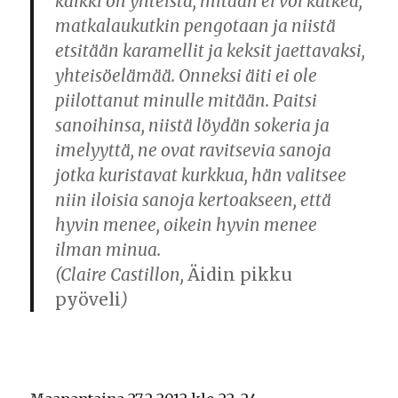
kaikki on yhteistä, mitään ei voi kätkeä,
matkalaukutkin pengotaan ja niistä
etsitään karamellit ja keksit jaettavaksi,
yhteisöelämää. Onneksi äiti ei ole
piilottanut minulle mitään. Paitsi
sanoihinsa, niistä löydän sokeria ja
imelyyttä, ne ovat ravitsevia sanoja
jotka kuristavat kurkkua, hän valitsee
niin iloisia sanoja kertoakseen, että
hyvin menee, oikein hyvin menee
ilman minua.
(Claire Castillon,
Äidin pikku
pyöveli
)