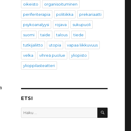
oikeisto
organisoituminen
periferiterapia
politiikka
prekariaatti
psykoanalyysi
rojava
sukupuoli
suomi
taide
talous
tiede
tutkijaliitto
utopia
vapaa liikkuvuus
velka
vihreä puolue
yliopisto
ylioppilasteatteri
a
ETSI
HAKU
Etsi: