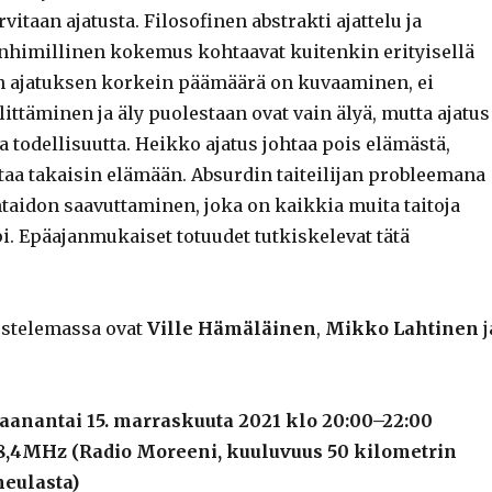
vitaan ajatusta. Filosofinen abstrakti ajattelu ja
nhimillinen kokemus kohtaavat kuitenkin erityisellä
in ajatuksen korkein päämäärä on kuvaaminen, ei
littäminen ja äly puolestaan ovat vain älyä, mutta ajatus
a todellisuutta. Heikko ajatus johtaa pois elämästä,
taa takaisin elämään. Absurdin taiteilijan probleemana
taidon saavuttaminen, joka on kaikkia muita taitoja
i. Epäajanmukaiset totuudet tutkiskelevat tätä
ustelemassa ovat
Ville Hämäläinen
,
Mikko Lahtinen
j
aanantai 15. marraskuuta 2021 klo 20:00–22:00
98,4MHz (Radio Moreeni, kuuluvuus 50 kilometrin
neulasta)