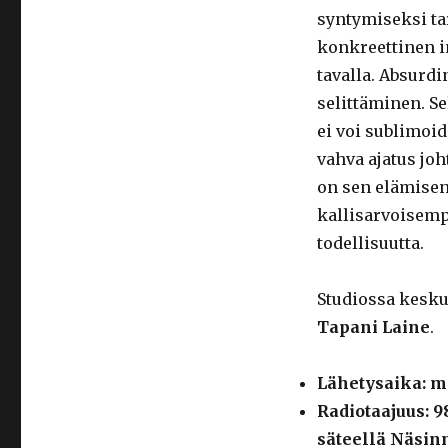
syntymiseksi tar
konkreettinen i
tavalla. Absurd
selittäminen. Se
ei voi sublimoid
vahva ajatus joh
on sen elämisen
kallisarvoisemp
todellisuutta.
Studiossa kesk
Tapani Laine
.
Lähetysaika: m
Radiotaajuus: 
säteellä Näsin