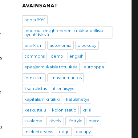
AVAINSANAT
agora 99%
amorous enlightenment / rakkaudellisia
n
nyrjähdyksiä
anarkismi
autonomia
blockupy
commons
demo
english
s
epäajanmukaisia totuuksia
eurooppa
feminismi
ilmastonmuutos
itsen alistus
itsenäisyys
n
kapitalismikritiikki
katulähetys
keskustelu
kolonisaatio
kriisi
kuolema
kävely
lifestyle
marx
a
mielenterveys
negri
occupy