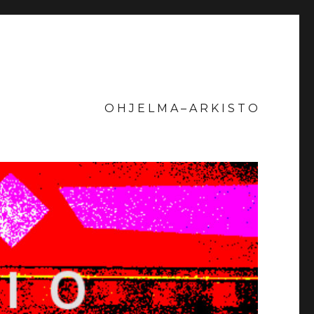
O H J E L M A – A R K I S T O