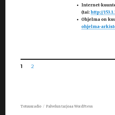
Internet-kuunt
(tai:
http://153.
Ohjelma on kuu
ohjelma-arkist
Artikkelien
SIVU
1
SIVU
2
selaus
Totuusradio
Palvelun tarjoaa WordPress