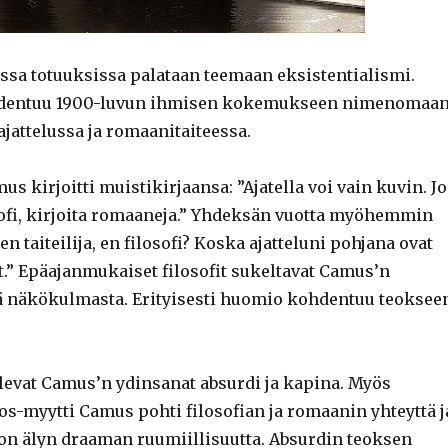
sa totuuksissa palataan teemaan eksistentialismi.
hdentuu 1900-luvun ihmisen kokemukseen nimenomaa
jattelussa ja romaanitaiteessa.
s kirjoitti muistikirjaansa: ”Ajatella voi vain kuvin. Jo
osofi, kirjoita romaaneja.” Yhdeksän vuotta myöhemmin
en taiteilija, en filosofi? Koska ajatteluni pohjana ovat
at.” Epäajanmukaiset filosofit sukeltavat Camus’n
 näkökulmasta. Erityisesti huomio kohdentuu teoksee
ulevat Camus’n ydinsanat absurdi ja kapina. Myös
os-myytti Camus pohti filosofian ja romaanin yhteyttä j
 on älyn draaman ruumiillisuutta. Absurdin teoksen