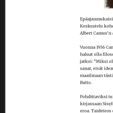
Epäajanmukaisis
Keskustelu ko
Albert Camus’n a
Vuonna 1936 Camu
haluat olla fil
jatkoi: ”Miksi ol
sanat, eivät ide
maailmaan tästä
Rutto.
Pohdittaviksi t
kirjassaan Sisyf
eroa. Taideteos