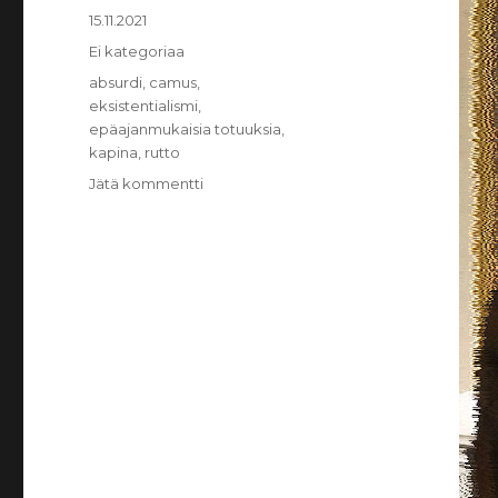
Julkaistu
15.11.2021
Kategoriat
Ei kategoriaa
Avainsanat
absurdi
,
camus
,
eksistentialismi
,
epäajanmukaisia totuuksia
,
kapina
,
rutto
Jätä kommentti
artikkeliin
Epäajanmukaisia
totuuksia:
Eksistentialismi
II
–
Camus