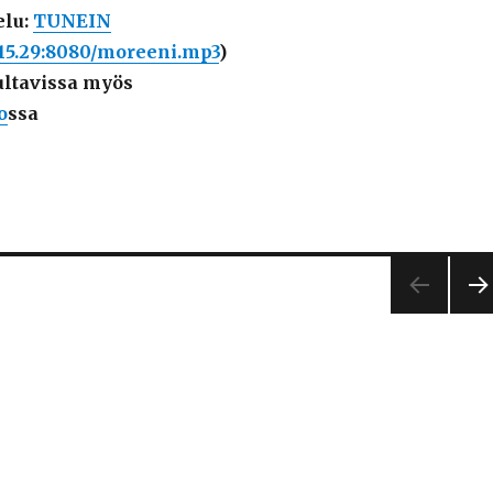
elu:
TUNEIN
1.15.29:8080/moreeni.mp3
)
ltavissa myös
o
ssa
SEU
AA
A
SIV