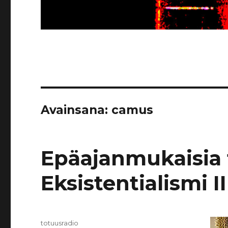
Avainsana:
camus
Epäajanmukaisia 
Eksistentialismi I
Kirjoittaja
totuusradio