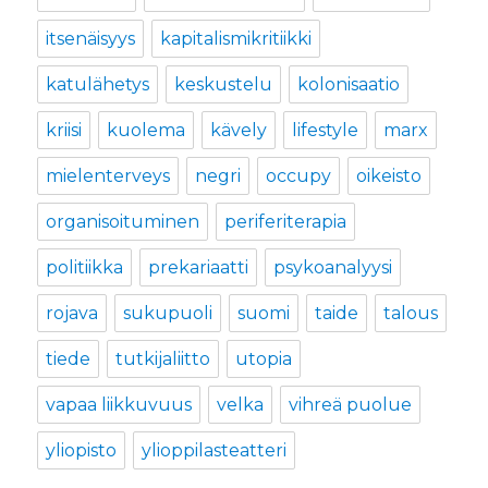
itsenäisyys
kapitalismikritiikki
katulähetys
keskustelu
kolonisaatio
kriisi
kuolema
kävely
lifestyle
marx
mielenterveys
negri
occupy
oikeisto
organisoituminen
periferiterapia
politiikka
prekariaatti
psykoanalyysi
rojava
sukupuoli
suomi
taide
talous
tiede
tutkijaliitto
utopia
vapaa liikkuvuus
velka
vihreä puolue
yliopisto
ylioppilasteatteri