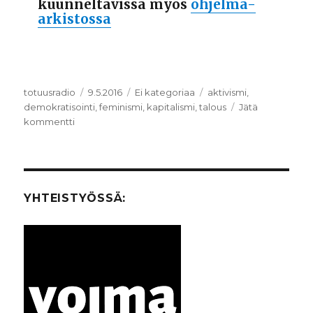
kuunneltavissa myös
ohjelma-
arkistossa
Kirjoittaja
totuusradio
Julkaistu
9.5.2016
Kategoriat
Ei kategoriaa
Avainsanat
aktivismi
,
demokratisointi
,
feminismi
,
kapitalismi
,
talous
Jätä
kommentti
artikkeliin
Talouden
toisintekijä
YHTEISTYÖSSÄ: