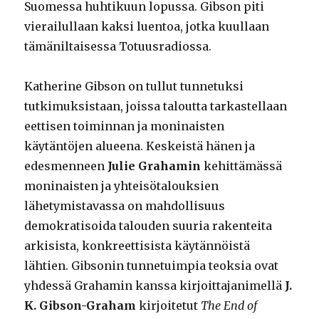
Suomessa huhtikuun lopussa. Gibson piti
vierailullaan kaksi luentoa, jotka kuullaan
tämäniltaisessa Totuusradiossa.
Katherine Gibson on tullut tunnetuksi
tutkimuksistaan, joissa taloutta tarkastellaan
eettisen toiminnan ja moninaisten
käytäntöjen alueena. Keskeistä hänen ja
edesmenneen
Julie Grahamin
kehittämässä
moninaisten ja yhteisötalouksien
lähetymistavassa on mahdollisuus
demokratisoida talouden suuria rakenteita
arkisista, konkreettisista käytännöistä
lähtien. Gibsonin tunnetuimpia teoksia ovat
yhdessä Grahamin kanssa kirjoittajanimellä
J.
K. Gibson-Graham
kirjoitetut
The End of