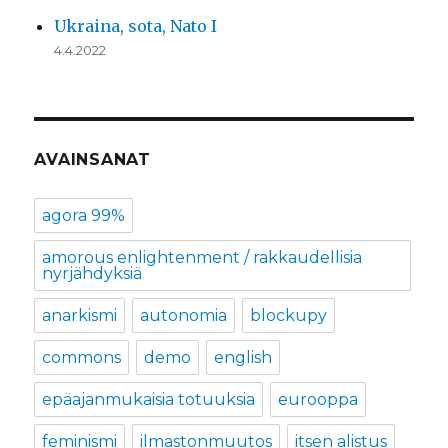
Ukraina, sota, Nato I
4.4.2022
AVAINSANAT
agora 99%
amorous enlightenment / rakkaudellisia
nyrjähdyksiä
anarkismi
autonomia
blockupy
commons
demo
english
epäajanmukaisia totuuksia
eurooppa
feminismi
ilmastonmuutos
itsen alistus